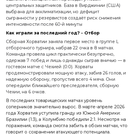
центральных защитников. База в Вирджинии (США)
выбрана для акклиматизации, но дефицит
сыгранности у резервистов создаёт риск снижения
интенсивности после 60-й минуты
Как игpали за последний год? - Отбоp
Сборная Хорватии заняла первое место в группе L
отборочного турнира, набрав 22 очка в 8 матчах.
Команда провела цикл практически безупречно,
одержав 7 побед и лишь однажды сыграв вничью — в
гостевом матче с Чехией (0:0). Хорваты
продемонстрировали мощную атаку, забив 26 голов, и
надежную оборону, пропустив всего 4 мяча. Они
опередили ближайшего преследователя, сборную
Чехии, на 6 очков.
В последних товарищеских матчах уровень
соперников значительно вырос. В марте-апреле 2026
года Хорватия уступила гранду из Южной Америки:
Бразилии (1:3), а Колумбию победили 2:1. Несмотря на
поражения, команда смогла забить в обоих матчах, что
говорит о сохранении атакующего потенциала.