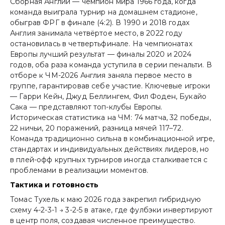
Сборная Англии — чемпион мира 1966 года, когда
команда выиграла турнир на домашнем стадионе,
обыграв ФРГ в финале (4:2). В 1990 и 2018 годах
Англия занимала четвёртое место, в 2022 году
остановилась в четвертьфинале. На чемпионатах
Европы лучший результат — финалы 2020 и 2024
годов, оба раза команда уступила в серии пенальти. В
отборе к ЧМ-2026 Англия заняла первое место в
группе, гарантировав себе участие. Ключевые игроки
— Гарри Кейн, Джуд Беллингем, Фил Фоден, Букайо
Сака — представляют топ-клубы Европы.
Историческая статистика на ЧМ: 74 матча, 32 победы,
22 ничьи, 20 поражений, разница мячей 117–72.
Команда традиционно сильна в комбинационной игре,
стандартах и индивидуальных действиях лидеров, но
в плей-офф крупных турниров иногда сталкивается с
проблемами в реализации моментов.
Тактика и готовность
Томас Тухель к маю 2026 года закрепил гибридную
схему 4-2-3-1 → 3-2-5 в атаке, где фулбэки инвертируют
в центр поля, создавая численное преимущество.