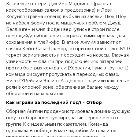
Ключевые потери: Джеймс Мэддисон (разрыв
крестообразных связок в предсезонке) и Леви
Колуилл (травма колена) выбыли из заявки, Люк Шоу
не набрал форму после мышечных проблем. Джуд
Беллингем и Фил Фоден вернулись в строй после
операций/ушибов, но их нагрузка лимитирована для
сохранения к плей-офф. В атаке Англия зависит от
связки Кейн–Сака–Палмер, но при плотной опеке №10
теряет вариативность и переходит на навесы. Главная
уязвимость — фланги при подключениях латералей:
против быстрых контратак (Хорватия, Гана в Группе L)
команда рискует пропускать в переходных фазах.
Нико О'Рейли и Эллиот Андерсон получили ключевые
роли в опорной зоне, обеспечивая баланс между
обороной и началом атак
Как игpали за последний год? - Отбоp
Сборная Англии продемонстрировала доминирующую
игру в отборочном турнире, заняв первое место в
группе K с идеальным показателем. Команда
одержала 8 побед в 8 матчах, забив 22 гола и не
пропустив ни одного мяча в свои ворота на