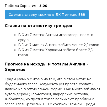
Победа Хорватия -
5,00
Сделать ставку можно в БК Пиннакл888
Ставки на статистику трендов
В 6 из 7 матчах Англии игра завершалась в
сухую
В 5 из 7 матчах Англии забито менее 2,5 голов
В 6 из 7 матчах Хорватии забито более 2,5
голов
Прогноз на исходы и тоталы Англия -
Хорватия
Традиционно сыграю на том, что в этом матче не
будет много голов. Аргументация проста: хорваты
далеко не в оптимальной форме. Они много забивают
аутсайдерам (Черногория, Фарерские острова,
Гибралтар), но против топов возникают проблемы:
всего 1 гол Бразилии, 0:0 с крепкой Чехией. Среди