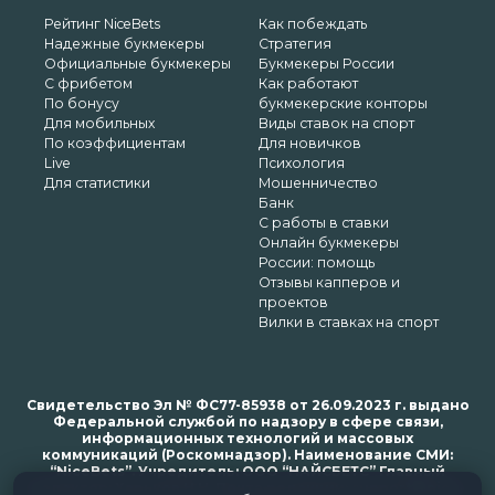
Рейтинг NiceBets
Как побеждать
Надежные букмекеры
Стратегия
Официальные букмекеры
Букмекеры России
С фрибетом
Как работают
По бонусу
букмекерские конторы
Для мобильных
Виды ставок на спорт
По коэффициентам
Для новичков
Live
Психология
Для статистики
Мошенничество
Банк
С работы в ставки
Онлайн букмекеры
России: помощь
Отзывы капперов и
проектов
Вилки в ставках на спорт
Свидетельство Эл № ФС77-85938 от 26.09.2023 г. выдано
Федеральной службой по надзору в сфере связи,
информационных технологий и массовых
коммуникаций (Роскомнадзор). Наименование СМИ:
“NiceBets”. Учредитель: ООО “НАЙСБЕТС” Главный
редактор: Харьков Н.Н. Почта редакции: support@nice-