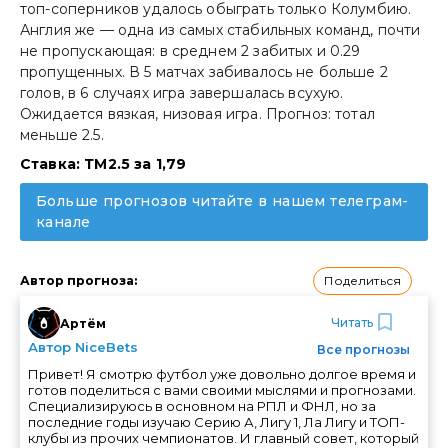
топ-соперников удалось обыграть только Колумбию.
Англия же — одна из самых стабильных команд, почти
не пропускающая: в среднем 2 забитых и 0.29
пропущенных. В 5 матчах забивалось не больше 2
голов, в 6 случаях игра завершалась всухую.
Ожидается вязкая, низовая игра. Прогноз: тотал
меньше 2.5.
Ставка: ТМ2.5 за 1,79
Больше пpогнозов читайте в нашем телегpам-
канале
Поделиться
Автор прогноза
:
Читать
Артём
Автор NiceBets
Все прогнозы
Привет! Я смотрю футбол уже довольно долгое время и
готов поделиться с вами своими мыслями и прогнозами.
Специализируюсь в основном на РПЛ и ФНЛ, но за
последние годы изучаю Серию А, Лигу 1, Ла Лигу и ТОП-
клубы из прочих чемпионатов. И главный совет, который