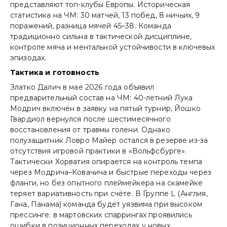
представляют топ-клубы Европы. Историческая
статистика на ЧМ: 30 матчей, 13 побед, 8 ничьих, 9
поражений, разница мячей 45–38. Команда
традиционно сильна в тактической дисциплине,
контроле мяча и ментальной устойчивости в ключевых
эпизодах.
Тактика и готовность
Златко Далич в мае 2026 года объявил
предварительный состав на ЧМ: 40-летний Лука
Модрич включён в заявку на пятый турнир, Йошко
Гвардиол вернулся после шестимесячного
восстановления от травмы голени. Однако
полузащитник Ловро Майер остался в резерве из-за
отсутствия игровой практики в «Вольфсбурге».
Тактически Хорватия опирается на контроль темпа
через Модрича–Ковачича и быстрые переходы через
фланги, но без опытного плеймейкера на скамейке
теряет вариативность при счёте. В Группе L (Англия,
Гана, Панама) команда будет уязвима при высоком
прессинге: в мартовских спаррингах проявились
ошибки в позиционных переходах у новых