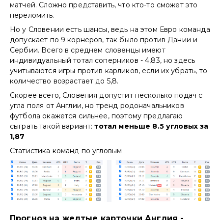
матчей. Сложно представить, что кто-то сможет это
переломить.
Но у Словении есть шансы, ведь на этом Евро команда
допускает по 9 корнеров, так было против Дании и
Сербии. Всего в среднем словенцы имеют
индивидуальный тотал соперников - 4,83, но здесь
учитываются игры против карликов, если их убрать, то
количество возрастает до 5,8.
Скорее всего, Словения допустит несколько подач с
угла поля от Англии, но тренд родоначальников
футбола окажется сильнее, поэтому предлагаю
сыграть такой вариант:
тотал меньше 8.5 угловых за
1,87
Статистика команд по угловым
Прогноз на желтые карточки Англия -