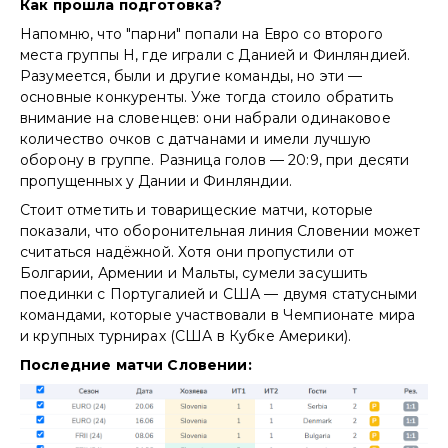
Как прошла подготовка?
Напомню, что "парни" попали на Евро со второго
места группы H, где играли с Данией и Финляндией.
Разумеется, были и другие команды, но эти —
основные конкуренты. Уже тогда стоило обратить
внимание на словенцев: они набрали одинаковое
количество очков с датчанами и имели лучшую
оборону в группе. Разница голов — 20:9, при десяти
пропущенных у Дании и Финляндии.
Стоит отметить и товарищеские матчи, которые
показали, что оборонительная линия Словении может
считаться надёжной. Хотя они пропустили от
Болгарии, Армении и Мальты, сумели засушить
поединки с Португалией и США — двумя статусными
командами, которые участвовали в Чемпионате мира
и крупных турнирах (США в Кубке Америки).
Последние матчи Словении: