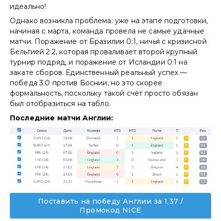
идеально!
Однако возникла проблема: уже на этапе подготовки,
начиная с марта, команда провела не самые удачные
матчи. Поражение от Бразилии 0:1, ничья с кризисной
Бельгией 2:2, которая проваливает второй крупный
турнир подряд, и поражение от Исландии 0:1 на
закате сборов. Единственный реальный успех —
победа 3:0 против Боснии, но это скорее
формальность, поскольку такой счёт просто обязан
был отобразиться на табло.
Последние матчи Англии:
Поставить на победу Англии за 1,37 /
Промокод NICE