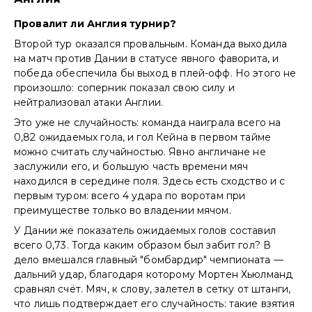
Провалит ли Англия турнир?
Второй тур оказался провальным. Команда выходила
на матч против Дании в статусе явного фаворита, и
победа обеспечила бы выход в плей-офф. Но этого не
произошло: соперник показал свою силу и
нейтрализовал атаки Англии.
Это уже не случайность: команда наиграла всего на
0,82 ожидаемых гола, и гол Кейна в первом тайме
можно считать случайностью. Явно англичане не
заслужили его, и большую часть времени мяч
находился в середине поля. Здесь есть сходство и с
первым туром: всего 4 удара по воротам при
преимуществе только во владении мячом.
У Дании же показатель ожидаемых голов составил
всего 0,73. Тогда каким образом был забит гол? В
дело вмешался главный "бомбардир" чемпионата —
дальний удар, благодаря которому Мортен Хьюлманд
сравнял счёт. Мяч, к слову, залетел в сетку от штанги,
что лишь подтверждает его случайность: такие взятия