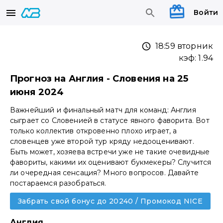
Войти
18:59 вторник
кэф:
1.94
Прогноз на Англия - Словения на 25
июня 2024
Важнейший и финальный матч для команд: Англия
сыграет со Словенией в статусе явного фаворита. Вот
только коллектив откровенно плохо играет, а
словенцев уже второй тур кряду недооценивают.
Быть может, хозяева встречи уже не такие очевидные
фавориты, какими их оценивают букмекеры? Случится
ли очередная сенсация? Много вопросов. Давайте
постараемся разобраться.
Забрать свой бонус до 20240 / Промокод NICE
Англия