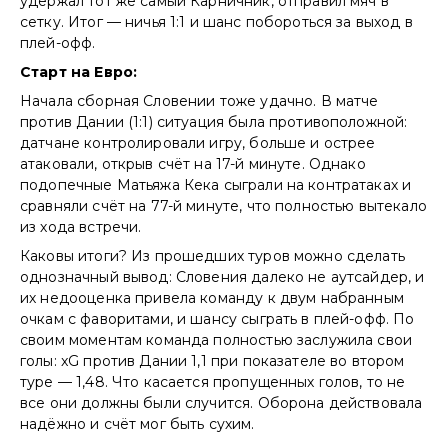
удержал тот же самый Карничник, отправил мяч в
сетку. Итог — ничья 1:1 и шанс побороться за выход в
плей-офф.
Старт на Евро:
Начала сборная Словении тоже удачно. В матче
против Дании (1:1) ситуация была противоположной:
датчане контролировали игру, больше и острее
атаковали, открыв счёт на 17-й минуте. Однако
подопечные Матьяжа Кека сыграли на контратаках и
сравняли счёт на 77-й минуте, что полностью вытекало
из хода встречи.
Каковы итоги? Из прошедших туров можно сделать
однозначный вывод: Словения далеко не аутсайдер, и
их недооценка привела команду к двум набранным
очкам с фаворитами, и шансу сыграть в плей-офф. По
своим моментам команда полностью заслужила свои
голы: xG против Дании 1,1 при показателе во втором
туре — 1,48. Что касается пропущенных голов, то не
все они должны были случится. Оборона действовала
надёжно и счёт мог быть сухим.