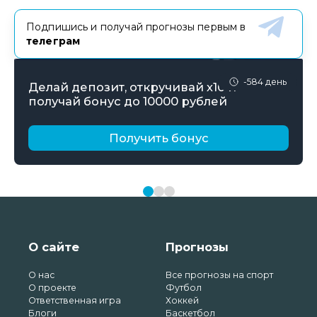
Подпишись и получай прогнозы первым в
телеграм
-584 день
Делай депозит, откручивай х10 и
получай бонус до 10000 рублей
Получить бонус
О сайте
Прогнозы
О нас
Все прогнозы на спорт
О проекте
Футбол
Ответственная игра
Хоккей
Блоги
Баскетбол