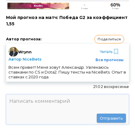
Мой прогноз на матч: Победа G2 за коэффициент
1,55
Поделиться
Автор прогноза
:
Читать
Wrynn
Автор NiceBets
Все прогнозы
Всем привет! Меня зовут Александр. Увлекаюсь
ставками по CS и Dota2. Пишу тексты на NiceBets. Опыт в
ставках с 2020 года.
21:02 воскресенье
Отправить