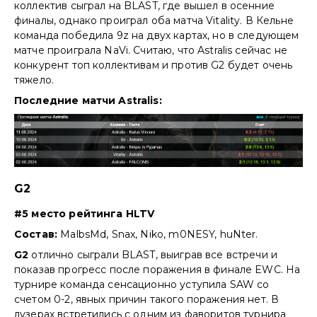
коллектив сыграл на BLAST, где вышел в осенние
финалы, однако проиграл оба матча Vitality. В Кельне
команда победила 9z на двух картах, но в следующем
матче проиграла NaVi. Считаю, что Astralis сейчас не
конкурент топ коллективам и против G2 будет очень
тяжело.
Последние матчи Astralis:
G2
#5 место рейтинга HLTV
Состав:
MalbsMd, Snax, Niko, m0NESY, huNter.
G2
отлично сыграли BLAST, выиграв все встречи и
показав прогресс после поражения в финале EWC. На
турнире команда сенсационно уступила SAW со
счетом 0-2, явных причин такого поражения нет. В
лузерах встретились с одним из фаворитов турнира