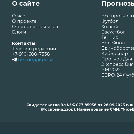
О сайте
Прогноз
О нас
Все прогнозы
О проекте
Футбол
Ответственная игра
Хоккей
Блоги
Баскетбол
Теннис
Волейбол
Контакты:
Единоборств
Телефон редакции
Киберспорт
+7-910-688-7538
Прогноз Дня
Тех. поддержка
Экспресс Дня
ЧМ 2022
ЕВРО-24 Фут
Свидетельство Эл № ФС77-85938 от 26.09.2023 г
(Роскомнадзор). Наименование СМИ: “NiceB