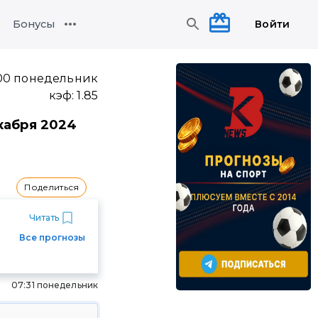
Войти
Бонусы
:00 понедельник
кэф:
1.85
кабря 2024
Поделиться
Читать
Все прогнозы
07:31 понедельник