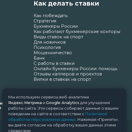
Как делать ставки
Как побеждать
Стратегия
Букмекеры России
Как работают букмекерские конторы
Виды ставок на спорт
Для новичков
Психология
Мошенничество
Банк
С работы в ставки
Онлайн букмекеры России: помощь
Отзывы капперов и проектов
Вилки в ставках на спорт
Мы используем сервисы веб-аналитики
Яндекс.Метрика
и
Google Analytics
для улучшения
ормационных технологий и массовых коммуникаций
Н.Н. Почта редакции: support@nice-bets.ru
работы сайта. Эти сервисы собирают данные о вашем
поведении на сайте в соответствии с
Политикой
обработки персональных данных
. Нажимая «Принять»,
вы даёте согласие на обработку ваших данных этими
сервисами.