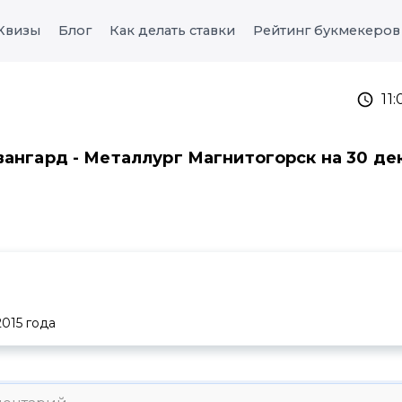
Квизы
Блог
Как делать ставки
Рейтинг букмекеров
11
вангард - Металлург Магнитогорск на 30 де
2015
года