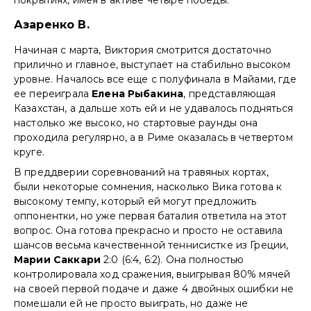
Азаренко В.
Начиная с марта, Виктория смотрится достаточно
прилично и главное, выступает на стабильно высоком
уровне. Началось все еще с полуфинала в Майами, где
ее переиграла
Елена Рыбакина
, представляющая
Казахстан, а дальше хоть ей и не удавалось подняться
настолько же высоко, но стартовые раунды она
проходила регулярно, а в Риме оказалась в четвертом
круге.
В преддверии соревнований на травяных кортах,
были некоторые сомнения, насколько Вика готова к
высокому темпу, который ей могут предложить
оппонентки, но уже первая баталия ответила на этот
вопрос. Она готова прекрасно и просто не оставила
шансов весьма качественной теннисистке из Греции,
Марии Саккари
2:0 (6:4, 6:2). Она полностью
контролировала ход сражения, выигрывая 80% мячей
на своей первой подаче и даже 4 двойных ошибки не
помешали ей не просто выиграть, но даже не