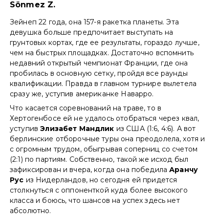
Sönmez Z.
Зейнеп 22 года, она 157-я ракетка планеты. Эта
девушка больше предпочитает выступать на
грунтовых кортах, где ее результаты, гораздо лучше,
чем на быстрых площадках. Достаточно вспомнить
недавний открытый чемпионат Франции, где она
пробилась в основную сетку, пройдя все раунды
квалификации. Правда в главном турнире вылетела
сразу же, уступив американке Наварро.
Что касается соревнований на траве, то в
Хертогенбосе ей не удалось отобраться через квал,
уступив
Элизабет Мандлик
из США (1:6, 4:6). А вот
берлинские отборочные туры она преодолела, хотя и
с огромным трудом, обыгрывая соперниц со счетом
(2:1) по партиям. Собственно, такой же исход был
зафиксирован и вчера, когда она победила
Аранчу
Рус
из Нидерландов, но сегодня ей придется
столкнуться с оппоненткой куда более высокого
класса и боюсь, что шансов на успех здесь нет
абсолютно.