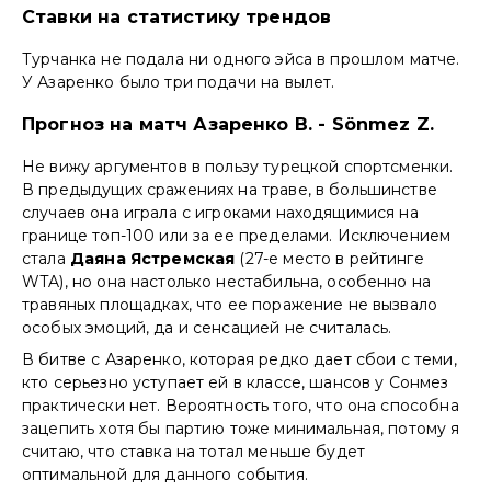
Ставки на статистику трендов
Турчанка не подала ни одного эйса в прошлом матче.
У Азаренко было три подачи на вылет.
Прогноз на матч Азаренко В. - Sönmez Z.
Не вижу аргументов в пользу турецкой спортсменки.
В предыдущих сражениях на траве, в большинстве
случаев она играла с игроками находящимися на
границе топ-100 или за ее пределами. Исключением
стала
Даяна Ястремская
(27-е место в рейтинге
WTA), но она настолько нестабильна, особенно на
травяных площадках, что ее поражение не вызвало
особых эмоций, да и сенсацией не считалась.
В битве с Азаренко, которая редко дает сбои с теми,
кто серьезно уступает ей в классе, шансов у Сонмез
практически нет. Вероятность того, что она способна
зацепить хотя бы партию тоже минимальная, потому я
считаю, что ставка на тотал меньше будет
оптимальной для данного события.