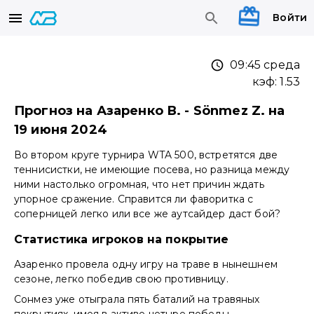
Войти
09:45 среда
кэф:
1.53
Прогноз на Азаренко В. - Sönmez Z. на
19 июня 2024
Во втором круге турнира WTA 500, встретятся две
теннисистки, не имеющие посева, но разница между
ними настолько огромная, что нет причин ждать
упорное сражение. Справится ли фаворитка с
соперницей легко или все же аутсайдер даст бой?
Статистика игроков на покрытие
Азаренко провела одну игру на траве в нынешнем
сезоне, легко победив свою противницу.
Сонмез уже отыграла пять баталий на травяных
покрытиях, имея в активе четыре победы.