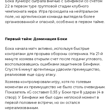
Бока Хуниорс сыграла вничью с Бенфикой со счетом
2:2 в первом туре групповой стадии клубного
чемпионата мира. Игра проходила на нейтральном
поле, но аргентинская команда выглядела более
организованной и опасной, особенно в первом тайме.
Первый тайм: Доминация Боки
Бока начала матч активно, используя быстрые
контратаки для прорыва обороны соперника. На 21-й
минуте хозяева открыли счет после подачи углового,
воспользовавшись ошибками защитников Бенфики.
Спустя 6 минут аргентинцы удвоили преимущество,
реализовав еще одну атаку.
Хозяева контролировали игру, хотя по голевым
моментам их преимущество не было столь очевидным.
Показатель xG составил 0,93 у Боки при 8 ударах (4 в
створ). У Бенфики же был один неплохой момент в
первой половине встречи, но он остался
нереализованным.