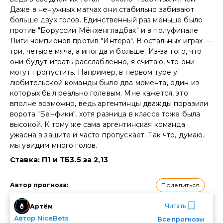
Даже в ненужных матчах они стабильно забивают
больше двух голов. Единственный раз меньше было
против "Боруссии Мёнхенгладбах" и в полуфинале
Лиги чемпионов против "Интера". В остальных играх —
три, четыре мяча, а иногда и больше. Из-за того, что
они будут играть расслабленно, я считаю, что они
могут пропустить. Например, в первом туре у
любительской команды было два момента, один из
которых был реально голевым. Мне кажется, это
вполне возможно, ведь аргентинцы дважды поразили
ворота "Бенфики", хотя разница в классе тоже была
высокой. К тому же сама аргентинская команда
ужасна в защите и часто пропускает. Так что, думаю,
мы увидим много голов.
Ставка: П1 и ТБ3.5 за 2,13
Поделиться
Автор прогноза
:
Читать
Артём
Автор NiceBets
Все прогнозы