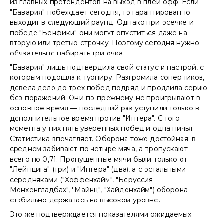
из главных претендентов на выход в плей-офф. Если
"Бавария" побеждает сегодня, то гарантированно
выходит в следующий раунд. Однако при осечке и
победе "Бенфики" они могут опуститься даже на
вторую или третью строчку. Поэтому сегодня нужно
обязательно набирать три очка.
"Бавария" лишь подтвердила свой статус и настрой, с
которым подошла к турниру. Разгромила соперников,
довела дело до трёх побед подряд и продлила серию
без поражений. Они по-прежнему не проигрывают в
основное время — последний раз уступили только в
дополнительное время против "Интера". С того
момента у них пять уверенных побед и одна ничья.
Статистика впечатляет. Оборона тоже достойная: в
среднем забивают по четыре мяча, а пропускают
всего по 0,71. Пропущенные мячи были только от
"Лейпцига" (три) и "Интера" (два), а с остальными
середняками ("Хоффенхайм", "Боруссия
Мёнхенгладбах", "Майнц", "Хайденхайм") оборона
стабильно держалась на высоком уровне.
Это же подтверждается показателями ожидаемых