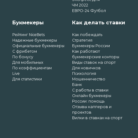
ЧМ 2022
ЕВРО-24 Футбол
Букмекеры
Как делать ставки
Рейтинг NiceBets
Как побеждать
Надежные букмекеры
Стратегия
Официальные букмекеры
Букмекеры России
С фрибетом
Как работают
По бонусу
букмекерские конторы
Для мобильных
Виды ставок на спорт
По коэффициентам
Для новичков
Live
Психология
Для статистики
Мошенничество
Банк
С работы в ставки
Онлайн букмекеры
России: помощь
Отзывы капперов и
проектов
Вилки в ставках на спорт