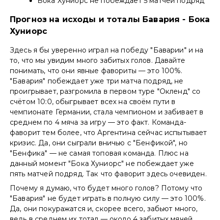
Бока Хуниорс не побеждает 5 матчей подряд
Прогноз на исходы и тоталы Бавария - Бока
Хуниорс
Здесь я бы уверенно играл на победу "Баварии" и на
то, что мы увидим много забитых голов. Давайте
понимать, что они явные фавориты — это 100%.
"Бавария" побеждает уже три матча подряд, не
проигрывает, разгромила в первом туре "Окленд" со
счётом 10:0, обыгрывает всех на своём пути в
чемпионате Германии, стала чемпионом и забивает в
среднем по 4 мяча за игру — это факт. Команда-
фаворит тем более, что Аргентина сейчас испытывает
кризис. Да, они сыграли вничью с "Бенфикой", но
"Бенфика" — не самая топовая команда. Плюс на
данный момент "Бока Хуниорс" не побеждает уже
пять матчей подряд. Так что фаворит здесь очевиден.
Почему я думаю, что будет много голов? Потому что
"Бавария" не будет играть в полную силу — это 100%.
Да, они покуражатся и, скорее всего, забьют много,
ведь в среднем их тотал — около 4 забитых мячей.