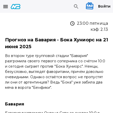
Войти
23:00 пятница
кэф:
2.13
Прогноз на Бавария - Бока Хуниорс на 21
июня 2025
Во втором туре групповой стадии "Бавария"
разгромила своего первого соперника со счётом 10:0
и сегодня сыграет против "Бока Хуниорс". Немцы,
безусловно, выглядят фаворитами, причём довольно
очевидными. Однако остаётся вопрос: не пропустят
ли они от аргентинцев? Ведь "Бока" уже забила два
мяча в ворота "Бенфики".
Бавария
Бавария разгромила Окленд Сити со счетом 10:0 в