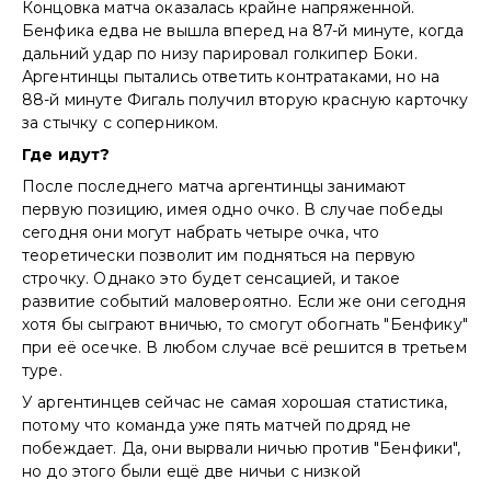
Концовка матча оказалась крайне напряженной.
Бенфика едва не вышла вперед на 87-й минуте, когда
дальний удар по низу парировал голкипер Боки.
Аргентинцы пытались ответить контратаками, но на
88-й минуте Фигаль получил вторую красную карточку
за стычку с соперником.
Где идут?
После последнего матча аргентинцы занимают
первую позицию, имея одно очко. В случае победы
сегодня они могут набрать четыре очка, что
теоретически позволит им подняться на первую
строчку. Однако это будет сенсацией, и такое
развитие событий маловероятно. Если же они сегодня
хотя бы сыграют вничью, то смогут обогнать "Бенфику"
при её осечке. В любом случае всё решится в третьем
туре.
У аргентинцев сейчас не самая хорошая статистика,
потому что команда уже пять матчей подряд не
побеждает. Да, они вырвали ничью против "Бенфики",
но до этого были ещё две ничьи с низкой