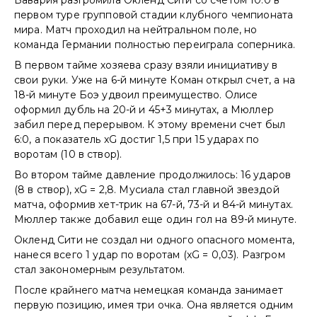
первом туре групповой стадии клубного чемпионата
мира. Матч проходил на нейтральном поле, но
команда Германии полностью переиграла соперника.
В первом тайме хозяева сразу взяли инициативу в
свои руки. Уже на 6-й минуте Коман открыл счет, а на
18-й минуте Боэ удвоил преимущество. Олисе
оформил дубль на 20-й и 45+3 минутах, а Мюллер
забил перед перерывом. К этому времени счет был
6:0, а показатель xG достиг 1,5 при 15 ударах по
воротам (10 в створ).
Во втором тайме давление продолжилось: 16 ударов
(8 в створ), xG = 2,8. Мусиала стал главной звездой
матча, оформив хет-трик на 67-й, 73-й и 84-й минутах.
Мюллер также добавил еще один гол на 89-й минуте.
Окленд Сити не создал ни одного опасного момента,
нанеся всего 1 удар по воротам (xG = 0,03). Разгром
стал закономерным результатом.
После крайнего матча немецкая команда занимает
первую позицию, имея три очка. Она является одним