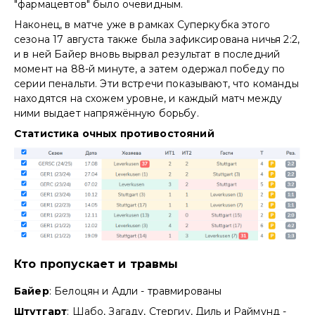
"фармацевтов" было очевидным.
Наконец, в матче уже в рамках Суперкубка этого
сезона 17 августа также была зафиксирована ничья 2:2,
и в ней Байер вновь вырвал результат в последний
момент на 88-й минуте, а затем одержал победу по
серии пенальти. Эти встречи показывают, что команды
находятся на схожем уровне, и каждый матч между
ними выдает напряжённую борьбу.
Статистика очных противостояний
Кто пропускает и травмы
Байер
: Белоцян и Адли - травмированы
Штутгарт
: Шабо, Загаду, Стергиу, Диль и Раймунд -