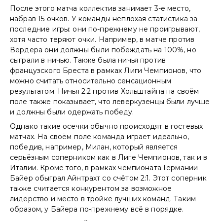
После этого матча коллектив занимает 3-е место,
набрав 15 очков. У команды неплохая статистика за
последние игры: они по-прежнему не проигрывают,
хотя часто теряют очки. Например, в матче против
Вердера они должны были побеждать на 100%, но
сыграли в ничью. Также была ничья против
французского Бреста в рамках Лиги Чемпионов, что
можно считать относительно сенсационным
результатом. Ничья 2:2 против Хольштайна на своём
поле также показывает, что леверкузенцы были лучше
и должны были одержать победу.
Однако такие осечки обычно происходят в гостевых
матчах. На своём поле команда играет идеально,
победив, например, Милан, который является
серьёзным соперником как в Лиге Чемпионов, так и в
Италии. Кроме того, в рамках чемпионата Германии
Байер обыграл Айнтрахт со счётом 2:1. Этот соперник
также считается конкурентом за возможное
лидерство и место в тройке лучших команд. Таким
образом, у Байера по-прежнему всё в порядке.