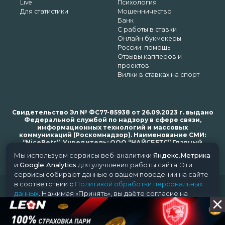
Live
Психология
Для статистики
Мошенничество
Банк
С работы в ставки
Онлайн букмекеры
России: помощь
Отзывы капперов и
проектов
Вилки в ставках на спорт
Свидетельство Эл № ФС77-85938 от 26.09.2023 г. выдано
Федеральной службой по надзору в сфере связи,
информационных технологий и массовых
коммуникаций (Роскомнадзор). Наименование СМИ:
“NiceBets”. Учредитель: ООО “НАЙСБЕТС” Главный
редактор: Харьков Н.Н. Почта редакции: support@nice-
Мы используем сервисы веб-аналитики
Яндекс.Метрика
bets.ru
и
Google Analytics
для улучшения работы сайта. Эти
сервисы собирают данные о вашем поведении на сайте
в соответствии с
Политикой обработки персональных
© 2018-2024 NiceBets. 18+
данных
. Нажимая «Принять», вы даёте согласие на
обработку ваших данных этими сервисами.