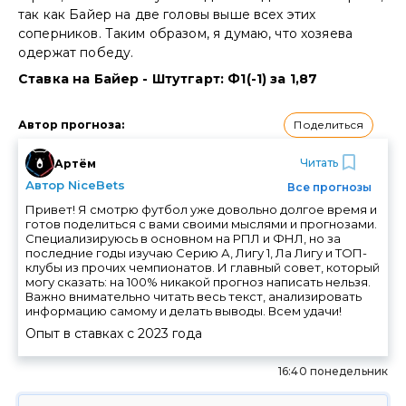
так как Байер на две головы выше всех этих
соперников. Таким образом, я думаю, что хозяева
одержат победу.
Ставка на Байер - Штутгарт: Ф1(-1) за 1,87
Поделиться
Автор прогноза
:
Читать
Артём
Автор NiceBets
Все прогнозы
Привет! Я смотрю футбол уже довольно долгое время и
готов поделиться с вами своими мыслями и прогнозами.
Специализируюсь в основном на РПЛ и ФНЛ, но за
последние годы изучаю Серию А, Лигу 1, Ла Лигу и ТОП-
клубы из прочих чемпионатов. И главный совет, который
могу сказать: на 100% никакой прогноз написать нельзя.
Важно внимательно читать весь текст, анализировать
информацию самому и делать выводы. Всем удачи!
Опыт в ставках с
2023
года
16:40 понедельник