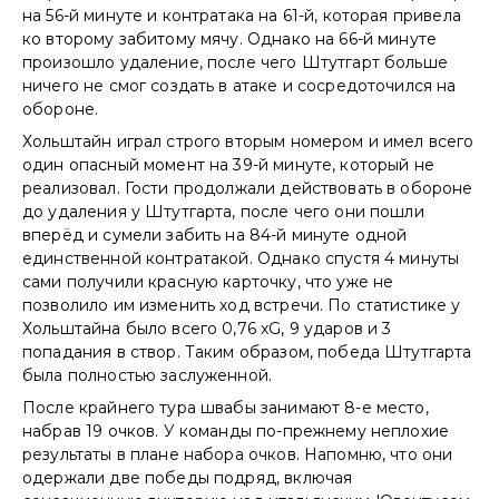
на 56-й минуте и контратака на 61-й, которая привела
ко второму забитому мячу. Однако на 66-й минуте
произошло удаление, после чего Штутгарт больше
ничего не смог создать в атаке и сосредоточился на
обороне.
Хольштайн играл строго вторым номером и имел всего
один опасный момент на 39-й минуте, который не
реализовал. Гости продолжали действовать в обороне
до удаления у Штутгарта, после чего они пошли
вперёд и сумели забить на 84-й минуте одной
единственной контратакой. Однако спустя 4 минуты
сами получили красную карточку, что уже не
позволило им изменить ход встречи. По статистике у
Хольштайна было всего 0,76 xG, 9 ударов и 3
попадания в створ. Таким образом, победа Штутгарта
была полностью заслуженной.
После крайнего тура швабы занимают 8-е место,
набрав 19 очков. У команды по-прежнему неплохие
результаты в плане набора очков. Напомню, что они
одержали две победы подряд, включая