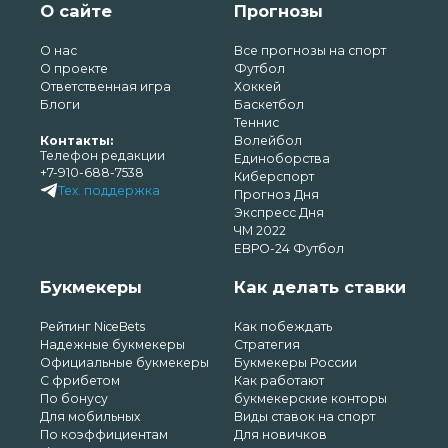
О сайте
Прогнозы
О нас
Все прогнозы на спорт
О проекте
Футбол
Ответственная игра
Хоккей
Блоги
Баскетбол
Теннис
Контакты:
Волейбол
Телефон редакции
Единоборства
+7-910-688-7538
Киберспорт
Тех. поддержка
Прогноз Дня
Экспресс Дня
ЧМ 2022
ЕВРО-24 Футбол
Букмекеры
Как делать ставки
Рейтинг NiceBets
Как побеждать
Надежные букмекеры
Стратегия
Официальные букмекеры
Букмекеры России
С фрибетом
Как работают
По бонусу
букмекерские конторы
Для мобильных
Виды ставок на спорт
По коэффициентам
Для новичков