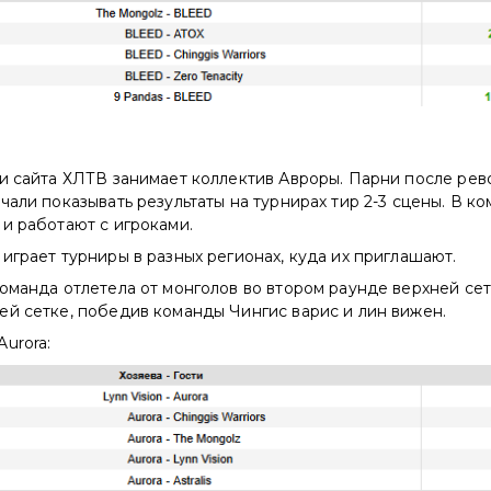
ии сайта ХЛТВ занимает коллектив Авроры. Парни после рев
чали показывать результаты на турнирах тир 2-3 сцены. В к
и работают с игроками.
играет турниры в разных регионах, куда их приглашают.
оманда отлетела от монголов во втором раунде верхней се
ей сетке, победив команды Чингис варис и лин вижен.
urora: