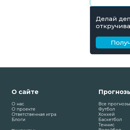
Делай деп
откручива
получай б
рублей
Получ
О сайте
Прогноз
О нас
Все прогнозы
О проекте
Футбол
Ответственная игра
Хоккей
Блоги
Баскетбол
Теннис