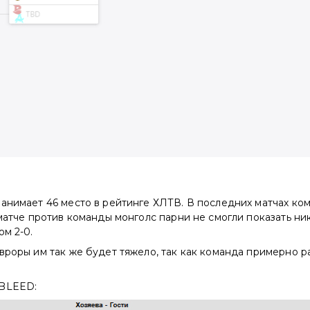
анимает 46 место в рейтинге ХЛТВ. В последних матчах ко
 матче против команды монголс парни не смогли показать ни
ом 2-0.
вроры им так же будет тяжело, так как команда примерно р
 BLEED: