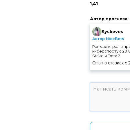
1,41
Автор прогноза
:
Syskeves
Автор NiceBets
Раньше играл в пр
киберспорту с 2018
Strike и Dota 2.
Опыт в ставках с