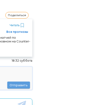
Поделиться
Читать
Все прогнозы
 матчей по
сновном на Counter-
18:32 суббота
Отправить