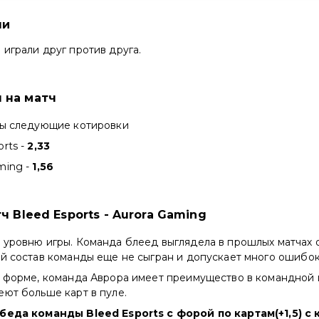
чи
играли друг против друга.
 на матч
ны следующие котировки
rts -
2,33
ming -
1,56
ч Bleed Esports - Aurora Gaming
 уровню игры. Команда блеед выглядела в прошлых матчах 
й состав команды еще не сыгран и допускает много ошибок
 форме, команда Аврора имеет преимущество в командной и
ют больше карт в пуле.
обеда команды Bleed Esports с форой по картам(+1,5) 