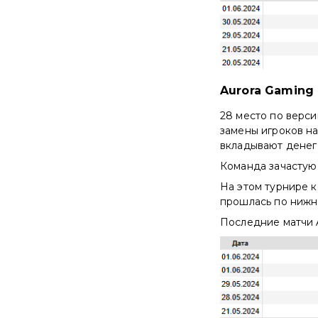
Aurora Gaming
28 место по верс
замены игроков на
вкладывают денег 
Команда зачастую 
На этом турнире к
прошлась по нижн
Последние матчи A