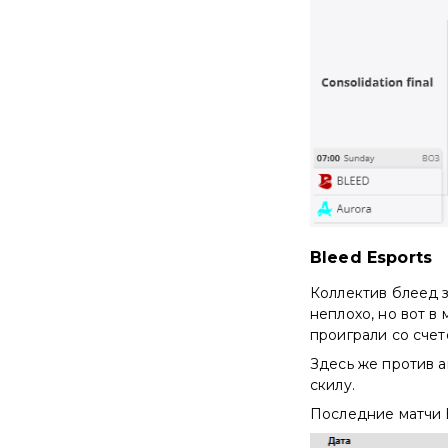
Bleed Esports
Коллектив блеед з
неплохо, но вот в
проиграли со счет
Здесь же против а
скилу.
Последние матчи