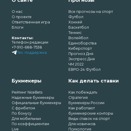
О сайте
Прогнозы
О нас
Все прогнозы на спорт
О проекте
Футбол
Ответственная игра
Хоккей
Блоги
Баскетбол
Теннис
Контакты:
Волейбол
Телефон редакции
Единоборства
+7-910-688-7538
Киберспорт
Тех. поддержка
Прогноз Дня
Экспресс Дня
ЧМ 2022
ЕВРО-24 Футбол
Букмекеры
Как делать ставки
Рейтинг NiceBets
Как побеждать
Надежные букмекеры
Стратегия
Официальные букмекеры
Букмекеры России
С фрибетом
Как работают
По бонусу
букмекерские конторы
Для мобильных
Виды ставок на спорт
По коэффициентам
Для новичков
Live
Психология