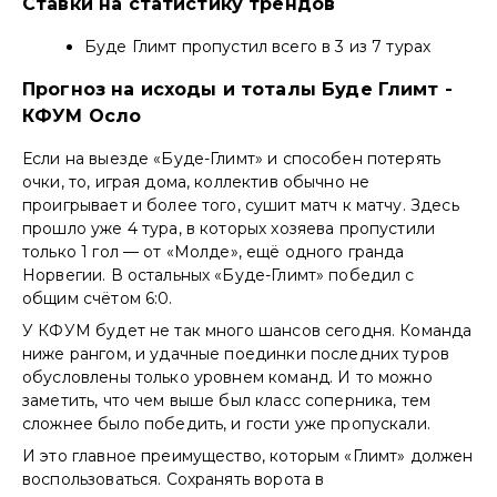
Ставки на статистику трендов
Буде Глимт пропустил всего в 3 из 7 турах
Прогноз на исходы и тоталы Буде Глимт -
КФУМ Осло
Если на выезде «Буде-Глимт» и способен потерять
очки, то, играя дома, коллектив обычно не
проигрывает и более того, сушит матч к матчу. Здесь
прошло уже 4 тура, в которых хозяева пропустили
только 1 гол — от «Молде», ещё одного гранда
Норвегии. В остальных «Буде-Глимт» победил с
общим счётом 6:0.
У КФУМ будет не так много шансов сегодня. Команда
ниже рангом, и удачные поединки последних туров
обусловлены только уровнем команд. И то можно
заметить, что чем выше был класс соперника, тем
сложнее было победить, и гости уже пропускали.
И это главное преимущество, которым «Глимт» должен
воспользоваться. Сохранять ворота в