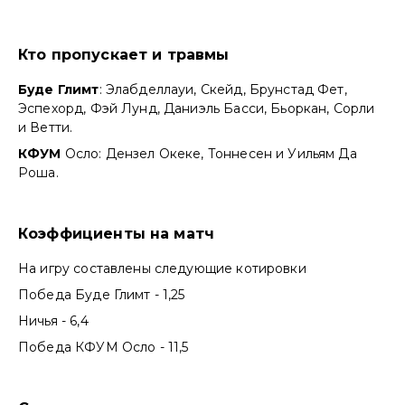
Кто пропускает и травмы
Буде Глимт
: Элабделлауи, Скейд, Брунстад Фет,
Эспехорд, Фэй Лунд, Даниэль Басси, Бьоркан, Сорли
и Ветти.
КФУМ
Осло: Дензел Океке, Тоннесен и Уильям Да
Роша.
Коэффициенты на матч
На игру составлены следующие котировки
Победа Буде Глимт - 1,25
Ничья - 6,4
Победа КФУМ Осло - 11,5