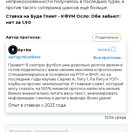
неприкосновенности получалось в последних турах, а
против такого соперника шансов ещё больше.
Ставка на Буде Глимт - КФУМ Осло: Обе забьют:
нет за 1,90
Поделиться
Автор прогноза
:
Читать
Артём
Автор NiceBets
Все прогнозы
Привет! Я смотрю футбол уже довольно долгое время и
готов поделиться с вами своими мыслями и прогнозами.
Специализируюсь в основном на РПЛ и ФНЛ, но за
последние годы изучаю Серию А, Лигу 1, Ла Лигу и ТОП-
клубы из прочих чемпионатов. И главный совет, который
могу сказать: на 100% никакой прогноз написать нельзя.
Важно внимательно читать весь текст, анализировать
информацию самому и делать выводы. Всем удачи!
Опыт в ставках с
2023
года
12:54 среда