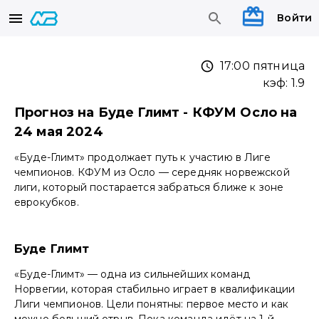
Войти
17:00 пятница
кэф:
1.9
Прогноз на Буде Глимт - КФУМ Осло на
24 мая 2024
«Буде-Глимт» продолжает путь к участию в Лиге
чемпионов. КФУМ из Осло — середняк норвежской
лиги, который постарается забраться ближе к зоне
еврокубков.
Буде Глимт
«Буде-Глимт» — одна из сильнейших команд
Норвегии, которая стабильно играет в квалификации
Лиги чемпионов. Цели понятны: первое место и как
можно больший отрыв. Пока команда идёт на 1-й