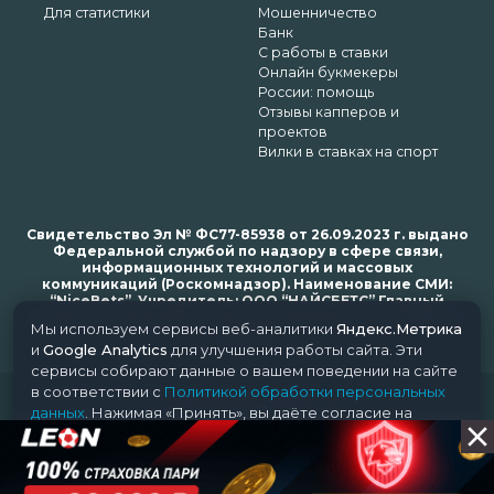
Для статистики
Мошенничество
Банк
С работы в ставки
Онлайн букмекеры
России: помощь
Отзывы капперов и
проектов
Вилки в ставках на спорт
Свидетельство Эл № ФС77-85938 от 26.09.2023 г. выдано
Федеральной службой по надзору в сфере связи,
информационных технологий и массовых
коммуникаций (Роскомнадзор). Наименование СМИ:
“NiceBets”. Учредитель: ООО “НАЙСБЕТС” Главный
редактор: Харьков Н.Н. Почта редакции: support@nice-
Мы используем сервисы веб-аналитики
Яндекс.Метрика
bets.ru
и
Google Analytics
для улучшения работы сайта. Эти
сервисы собирают данные о вашем поведении на сайте
в соответствии с
Политикой обработки персональных
© 2018-2024 NiceBets. 18+
данных
. Нажимая «Принять», вы даёте согласие на
обработку ваших данных этими сервисами.
Принять
Отклонить