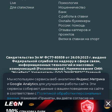
Live
Психология
Для статистики
Мошенничество
Банк
С работы в ставки
Онлайн букмекеры
России: помощь
Отзывы капперов и
проектов
Вилки в ставках на спорт
Свидетельство Эл № ФС77-85938 от 26.09.2023 г. выдано
Федеральной службой по надзору в сфере связи,
информационных технологий и массовых
коммуникаций (Роскомнадзор). Наименование СМИ:
“NiceBets”. Учредитель: ООО “НАЙСБЕТС” Главный
редактор: Харьков Н.Н. Почта редакции: support@nice-
Мы используем сервисы веб-аналитики
Яндекс.Метрика
bets.ru
и
Google Analytics
для улучшения работы сайта. Эти
сервисы собирают данные о вашем поведении на сайте
в соответствии с
Политикой обработки персональных
© 2018-2024 NiceBets. 18+
данных
. Нажимая «Принять», вы даёте согласие на
обработку ваших данных этими сервисами.