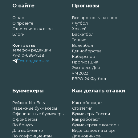
О сайте
Прогнозы
О нас
Все прогнозы на спорт
О проекте
Футбол
Ответственная игра
Хоккей
Блоги
Баскетбол
Теннис
Контакты:
Волейбол
Телефон редакции
Единоборства
+7-910-688-7538
Киберспорт
Тех. поддержка
Прогноз Дня
Экспресс Дня
ЧМ 2022
ЕВРО-24 Футбол
Букмекеры
Как делать ставки
Рейтинг NiceBets
Как побеждать
Надежные букмекеры
Стратегия
Официальные букмекеры
Букмекеры России
С фрибетом
Как работают
По бонусу
букмекерские конторы
Для мобильных
Виды ставок на спорт
По коэффициентам
Для новичков