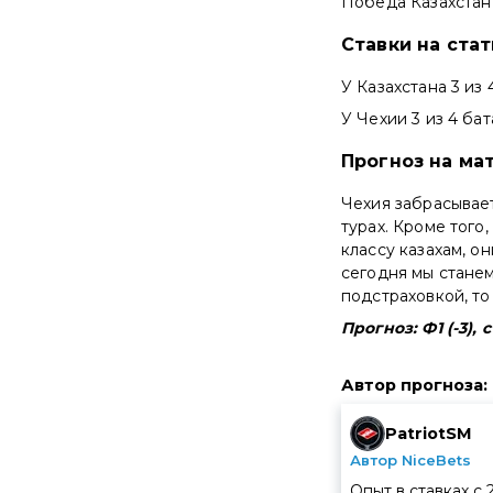
Победа Казахстан 
Ставки на ста
У Казахстана 3 из 4
У Чехии 3 из 4 бата
Прогноз на мат
Чехия забрасывает
турах. Кроме того
классу казахам, он
сегодня мы станем
подстраховкой, то
Прогноз: Ф1 (-3), 
Автор прогноза
:
PatriotSM
Автор NiceBets
Опыт в ставках с