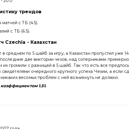
- 20.0
тистику трендов
 матчей с ТБ (4.5).
лий с ТБ (6.5).
ч Czechia - Казахстан
 в среднем по 5 шайб за игру, а Казахстан пропустил уже 14
, последние две виктории чехов, над соперниками примерн
и их громили с разницей в 5 шайб. Так что есть все предпосы
 свидетелями очередного крупного успеха Чехии, а если сд
 никаких весомых проблем с ней возникнуть не должно.
с коэффициентом 1.51.
2007
года