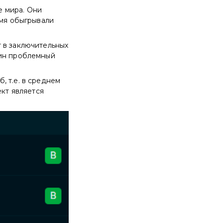
е мира. Они
емя обыгрывали
 в заключительных
дин проблемный
, т.е. в среднем
ект является