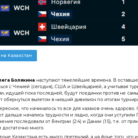
 на Казахстан
лега Болякина
наступают тяжелейшие времена. В оставших
ться с Чехией (сегодня), США и Швейцарией, а учитывая ту
гии, идущей пока последней, будут поединки против не сам
т обернуться вылетом в низший дивизион по итогам турнир
ресное, что начиналось то все для казахов очень здорово.
вот дальше начались трудности и ладно, когда они уступили Ге
ния последовали от Венгрии (2:4) и Дании (1:5), т.е. от пря
 достаточно много.
роне Казахстана есть много претензий, а на фоне того, что 