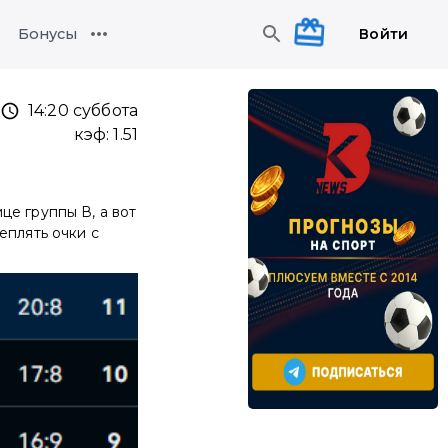
Войти
Бонусы
14:20 суббота
кэф:
1.51
це группы В, а вот
еплять очки с
?