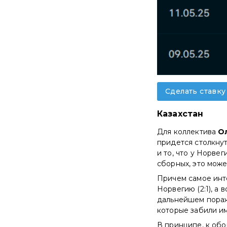
Сделать ставку
Казахстан
Для коллектива
О
придется столкну
и то, что у Норве
сборных, это може
Причем самое инте
Норвегию (2:1), а 
дальнейшем пораже
которые забили им
В принципе, к обо