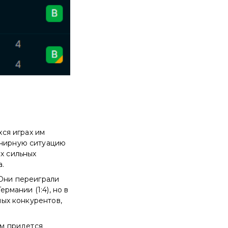
ся играх им
рнирную ситуацию
ых сильных
а.
 Они переиграли
рмании (1:4), но в
мых конкурентов,
им придется