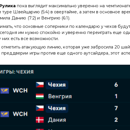
 Рулика
пока выглядит максимально уверенно на чемпионат
 туре Швейцарию (5:4) в овертайме, а затем в основное вр
омила Данию (7:2) и Венгрию (6:1).
имать, что основные соперники по календарю у чехов будут
а сегодня им нужно спокойно и уверенно переиграть еще о
у них есть все возможности.
отметить атакующую линию, которая уже забросила 20 шайб
 в преддверии игры против еще одного аутсайдера, этот асп