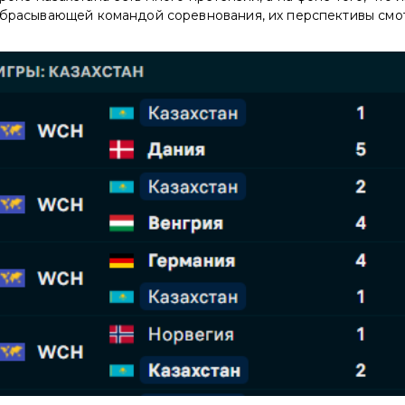
забрасывающей командой соревнования, их перспективы смо