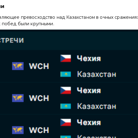
чи
вляющее превосходство над Казахстаном в очных сражениях 
х побед были крупными.