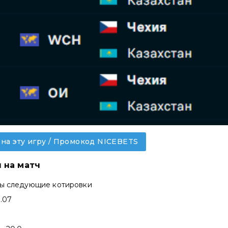
 на эту игру / Промокод NICEBETS
 на матч
ны следующие котировки
1.07