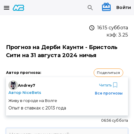
Войти
16:15 суббота
кэф:
3.25
Прогноз на Дерби Каунти - Бристоль
Сити на 31 августа 2024 ничья
Поделиться
Автор прогноза
:
Читать
Andrey7
Автор NiceBets
Все прогнозы
Живу в городе на Волге
Опыт в ставках с
2013
года
06:56 суббота