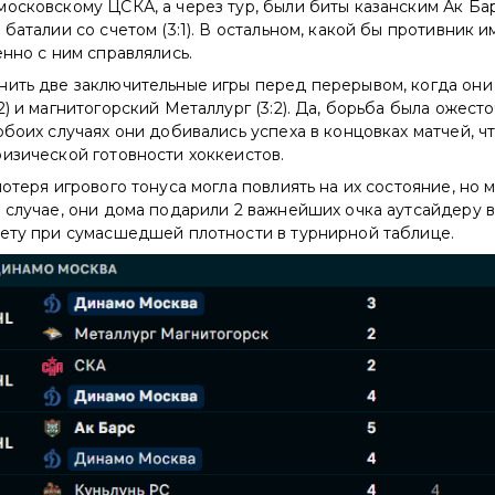
осковскому ЦСКА, а через тур, были биты казанским Ак Барс
 баталии со счетом (3:1). В остальном, какой бы противник и
енно с ним справлялись.
нить две заключительные игры перед перерывом, когда они
2) и магнитогорский Металлург (3:2). Да, борьба была ожест
обоих случаях они добивались успеха в концовках матчей, чт
изической готовности хоккеистов.
потеря игрового тонуса могла повлиять на их состояние, но 
 случае, они дома подарили 2 важнейших очка аутсайдеру в
чету при сумасшедшей плотности в турнирной таблице.