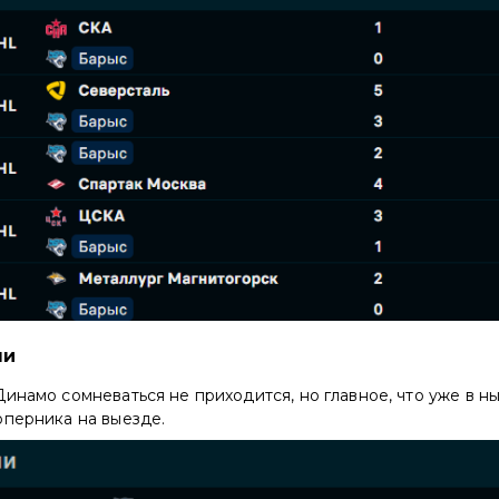
чи
инамо сомневаться не приходится, но главное, что уже в 
оперника на выезде.