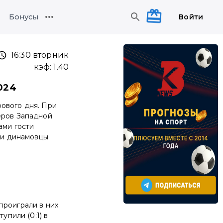
Войти
Бонусы
16:30 вторник
кэф:
1.40
2024
ового дня. При
еров Западной
ами гости
или динамовцы
проиграли в них
упили (0:1) в