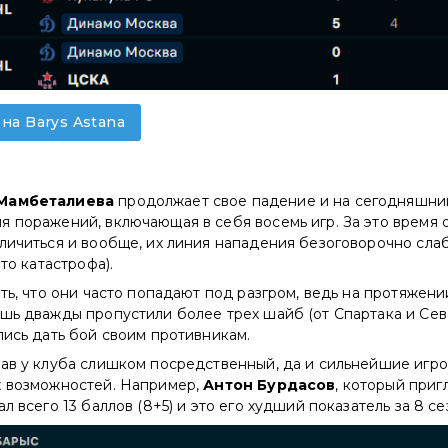
 на Barys Astana
Мамбеталиева
продолжает свое падение и на сегодняшний
 поражений, включающая в себя восемь игр. За это время 
личиться и вообще, их линия нападения безоговорочно слаб
это катастрофа).
ать, что они часто попадают под разгром, ведь на протяжени
шь дважды пропустили более трех шайб (от Спартака и Севе
лись дать бой своим противникам.
тав у клуба слишком посредственный, да и сильнейшие игр
х возможностей. Например,
Антон Бурдасов
, который приг
л всего 13 баллов (8+5) и это его худший показатель за 8 се