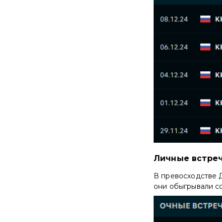
Личные встре
В превосходстве Д
они обыгрывали с