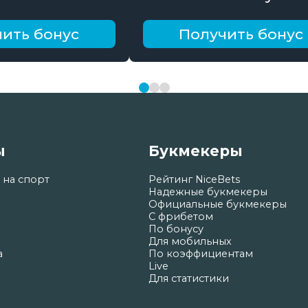
онус до 10000
26000₽ поэтапно
ить бонус
Получить бонус
ы
Букмекеры
 на спорт
Рейтинг NiceBets
Надежные букмекеры
Официальные букмекеры
С фрибетом
По бонусу
Для мобильных
а
По коэффициентам
Live
Для статистики