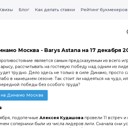
Квизы
Блог
Как делать ставки
Рейтинг букмекеров
инамо Москва - Barys Astana на 17 декабря 
противостояние является самым предсказуемым из всего игр
Барысу, рассчитывать на гостевую победу над одним из лид
дет трудно. Дело здесь не только в силе Динамо, просто с
лабо в нынешнем сезоне. Так стоит ли надеяться на чудо, 
чередной победы без особого труда?
у на Динамо Москва
а
ноября, подопечные
Алексея Кудашова
провели 11 встреч и 
ричем соперники были из числа лидеров лиги. Сначала они уст