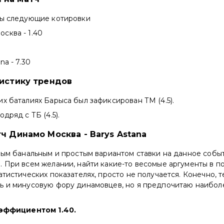
ны следующие котировки
сква - 1.40
a - 7.30
тистику трендов
х баталиях Барыса был зафиксирован ТМ (4.5).
дряд с ТБ (4.5).
ч Динамо Москва - Barys Astana
мым банальным и простым вариантом ставки на данное собы
 При всем желании, найти какие-то весомые аргументы в по
атистических показателях, просто не получается. Конечно, 
ь и минусовую фору динамовцев, но я предпочитаю наибо
оэффициентом 1.40.