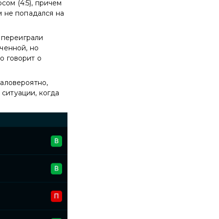
ом (4:5), причем
м не попадался на
 переиграли
оченной, но
о говорит о
маловероятно,
 ситуации, когда