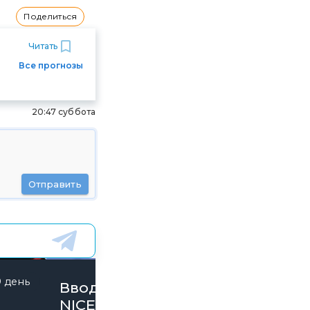
Поделиться
Читать
Все прогнозы
20:47 суббота
Отправить
9 день
844 дней
Вводи Промокод
NICE15000 и забирай