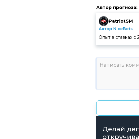
Автор прогноза
:
PatriotSM
Автор NiceBets
Опыт в ставках с
Делай деп
откручива