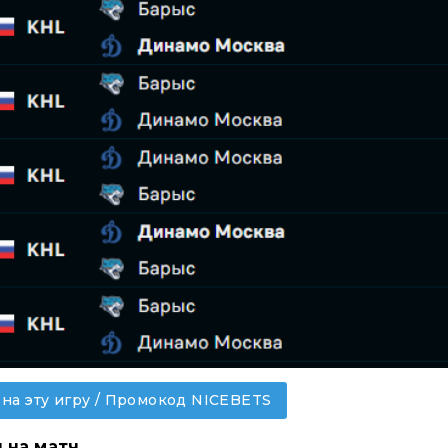
 на эту игру / Промокод NICEBETS
 на матч