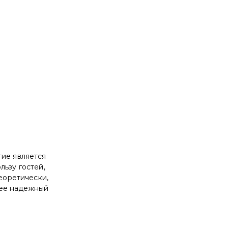
тие является
льзу гостей,
теоретически,
лее надежный