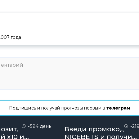
2007
года
Подпишись и получай прогнозы первым в
телеграм
-584 день
-21
озит,
Введи промокод
й х10 и
NICEBETS и получи