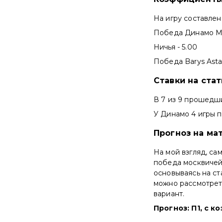
На игру составле
Победа Динамо Мо
Ничья - 5.00
Победа Barys Astan
Ставки на ста
В 7 из 9 прошедши
У Динамо 4 игры по
Прогноз на мат
На мой взгляд, са
победа москвичей.
основываясь на ст
можно рассмотрет
вариант.
Прогноз: П1, с к