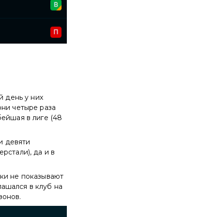
 день у них
они четыре раза
ейшая в лиге (48
и девяти
рстали), да и в
оки не показывают
лашался в клуб на
зонов.