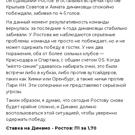
сегодняшний Ростов. В остальных встречах против
Крыльев Советов и Ахмата динамовцы спокойно
побеждали, забивая по 4-5 голов.
На данный момент результативность команды
вернулась: за последние 4 года динамовцы стабильно
забивали. У Ростова же наблюдаются серьёзные
проблемы: команда не просто не побеждает, но и не
может одержать победу в гостях. У них два
поражения, оба от более сильных клубов —
Краснодара и Спартака, с общим счётом 0:5. Когда
"жёлто-синие" удавалось набирать очки, это были
встречи либо в кубках, либо против аутсайдеров,
таких как Химки или Оренбург, а также ничья против
Пари НН. Эти соперники не представляют серьёзной
угрозы.
Таким образом, я думаю, что сегодня Ростову снова
будет крайне сложно, и Динамо должно
воспользоваться этой ситуацией, чтобы уверенно
одержать победу.
Ставка на Динамо - Ростов: П1 за 1,70