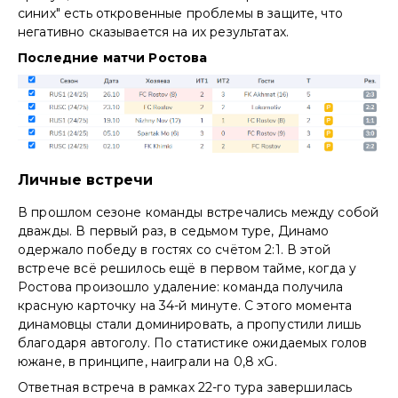
синих" есть откровенные проблемы в защите, что
негативно сказывается на их результатах.
Последние матчи Ростова
Личные встречи
В прошлом сезоне команды встречались между собой
дважды. В первый раз, в седьмом туре, Динамо
одержало победу в гостях со счётом 2:1. В этой
встрече всё решилось ещё в первом тайме, когда у
Ростова произошло удаление: команда получила
красную карточку на 34-й минуте. С этого момента
динамовцы стали доминировать, а пропустили лишь
благодаря автоголу. По статистике ожидаемых голов
южане, в принципе, наиграли на 0,8 xG.
Ответная встреча в рамках 22-го тура завершилась