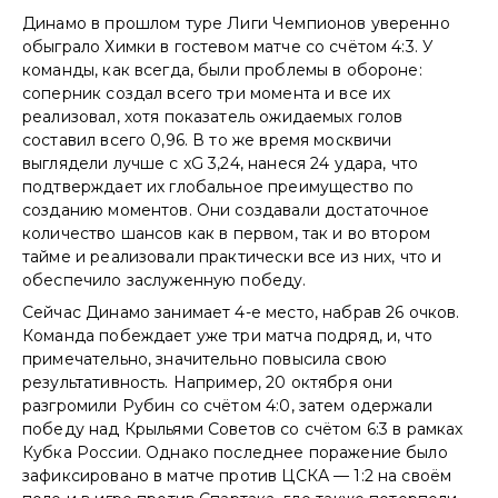
Динамо в прошлом туре Лиги Чемпионов уверенно
обыграло Химки в гостевом матче со счётом 4:3. У
команды, как всегда, были проблемы в обороне:
соперник создал всего три момента и все их
реализовал, хотя показатель ожидаемых голов
составил всего 0,96. В то же время москвичи
выглядели лучше с xG 3,24, нанеся 24 удара, что
подтверждает их глобальное преимущество по
созданию моментов. Они создавали достаточное
количество шансов как в первом, так и во втором
тайме и реализовали практически все из них, что и
обеспечило заслуженную победу.
Сейчас Динамо занимает 4-е место, набрав 26 очков.
Команда побеждает уже три матча подряд, и, что
примечательно, значительно повысила свою
результативность. Например, 20 октября они
разгромили Рубин со счётом 4:0, затем одержали
победу над Крыльями Советов со счётом 6:3 в рамках
Кубка России. Однако последнее поражение было
зафиксировано в матче против ЦСКА — 1:2 на своём