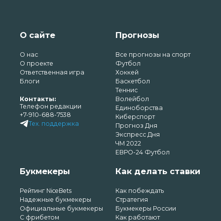
О сайте
Прогнозы
О нас
Все прогнозы на спорт
О проекте
Футбол
Ответственная игра
Хоккей
Блоги
Баскетбол
Теннис
Контакты:
Волейбол
Телефон редакции
Единоборства
+7-910-688-7538
Киберспорт
Тех. поддержка
Прогноз Дня
Экспресс Дня
ЧМ 2022
ЕВРО-24 Футбол
Букмекеры
Как делать ставки
Рейтинг NiceBets
Как побеждать
Надежные букмекеры
Стратегия
Официальные букмекеры
Букмекеры России
С фрибетом
Как работают