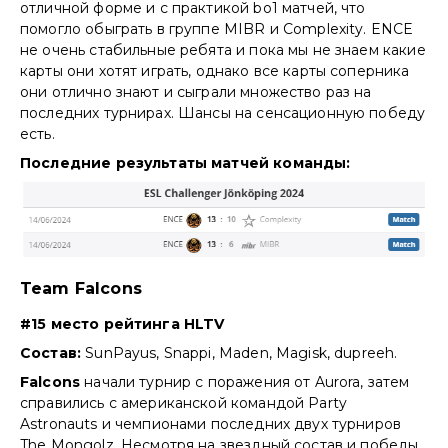
отличной форме и с практикой bo1 матчей, что
помогло обыграть в группе MIBR и Complexity. ENCE
не очень стабильные ребята и пока мы не знаем какие
карты они хотят играть, однако все карты соперника
они отлично знают и сыграли множество раз на
последних турнирах. Шансы на сенсационную победу
есть.
Последние результаты матчей команды:
Team Falcons
#15 место рейтинга HLTV
Состав:
SunPayus, Snappi, Maden, Magisk, dupreeh.
Falcons
начали турнир с поражения от Aurora, затем
справились с американской командой Party
Astronauts и чемпионами последних двух турниров
The Mongolz. Несмотря на звездный состав и победы,