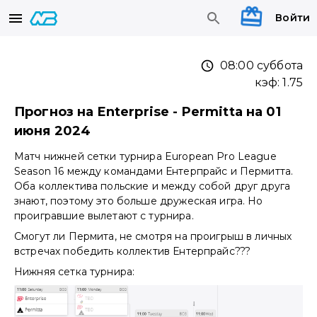
Войти
08:00 суббота
кэф:
1.75
Прогноз на Enterprise - Permitta на 01
июня 2024
Матч нижней сетки турнира European Pro League
Season 16 между командами Ентерпрайс и Пермитта.
Оба коллектива польские и между собой друг друга
знают, поэтому это больше дружеская игра. Но
проигравшие вылетают с турнира.
Смогут ли Пермита, не смотря на проигрыш в личных
встречах победить коллектив Ентерпрайс???
Нижняя сетка турнира: