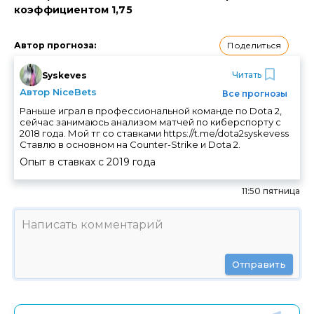
коэффициентом 1,75
Поделиться
Автор прогноза
:
Читать
Syskeves
Автор NiceBets
Все прогнозы
Раньше играл в профессиональной команде по Dota 2,
сейчас занимаюсь анализом матчей по киберспорту с
2018 года. Мой тг со ставками https://t.me/dota2syskevess
Ставлю в основном на Counter-Strike и Dota 2.
Опыт в ставках с
2019
года
11:50 пятница
Отправить