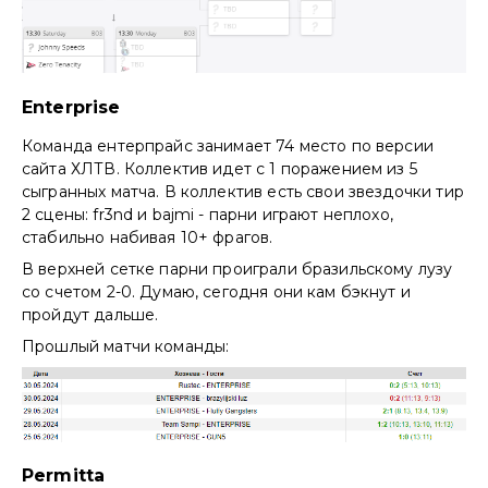
Enterprise
Команда ентерпрайс занимает 74 место по версии
сайта ХЛТВ. Коллектив идет с 1 поражением из 5
сыгранных матча. В коллектив есть свои звездочки тир
2 сцены: fr3nd и bajmi - парни играют неплохо,
стабильно набивая 10+ фрагов.
В верхней сетке парни проиграли бразильскому лузу
со счетом 2-0. Думаю, сегодня они кам бэкнут и
пройдут дальше.
Прошлый матчи команды:
Permitta