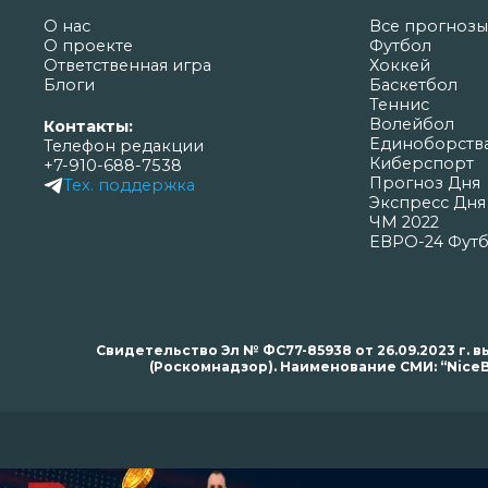
О нас
Все прогнозы
О проекте
Футбол
Ответственная игра
Хоккей
Блоги
Баскетбол
Теннис
Волейбол
Контакты:
Единоборств
Телефон редакции
Киберспорт
+7-910-688-7538
Прогноз Дня
Тех. поддержка
Экспресс Дня
ЧМ 2022
ЕВРО-24 Фут
Свидетельство Эл № ФС77-85938 от 26.09.2023 г
(Роскомнадзор). Наименование СМИ: “NiceB