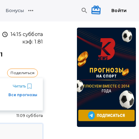
Войти
Бонусы
14:15 суббота
кэф:
1.81
1
Поделиться
Читать
Все прогнозы
11:09 суббота