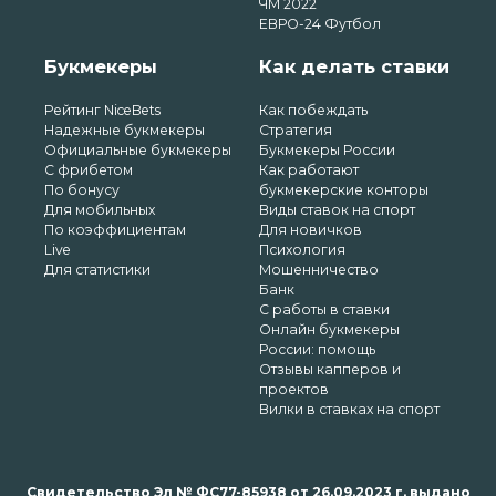
ЧМ 2022
ЕВРО-24 Футбол
Букмекеры
Как делать ставки
Рейтинг NiceBets
Как побеждать
Надежные букмекеры
Стратегия
Официальные букмекеры
Букмекеры России
С фрибетом
Как работают
По бонусу
букмекерские конторы
Для мобильных
Виды ставок на спорт
По коэффициентам
Для новичков
Live
Психология
Для статистики
Мошенничество
Банк
С работы в ставки
Онлайн букмекеры
России: помощь
Отзывы капперов и
проектов
Вилки в ставках на спорт
Свидетельство Эл № ФС77-85938 от 26.09.2023 г. выдано