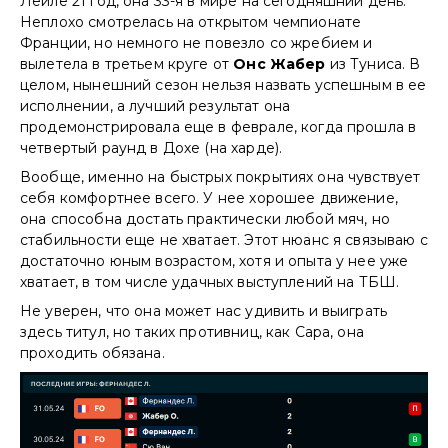
Лейле 21 год, она 33-я в мире на сегодняшний день.
Неплохо смотрелась на открытом чемпионате
Франции, но немного не повезло со жребием и
вылетела в третьем круге от
Онс Жабер
из Туниса. В
целом, нынешний сезон нельзя назвать успешным в ее
исполнении, а лучший результат она
продемонстрировала еще в феврале, когда прошла в
четвертый раунд в Дохе (на харде).
Вообще, именно на быстрых покрытиях она чувствует
себя комфортнее всего. У нее хорошее движение,
она способна достать практически любой мяч, но
стабильности еще не хватает. Этот нюанс я связываю с
достаточно юным возрастом, хотя и опыта у нее уже
хватает, в том числе удачных выступлений на ТБШ.
Не уверен, что она может нас удивить и выиграть
здесь титул, но таких противниц, как Сара, она
проходить обязана.