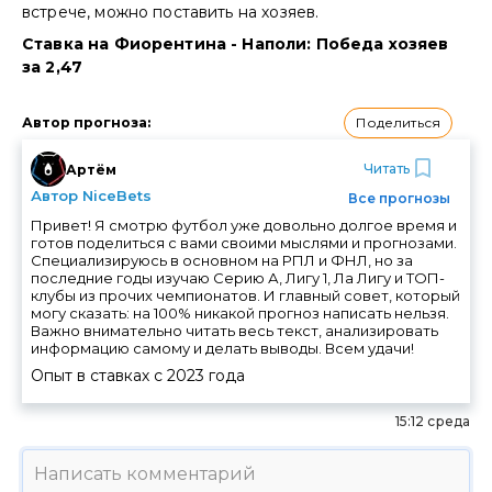
встрече, можно поставить на хозяев.
Ставка на Фиорентина - Наполи: Победа хозяев
за 2,47
Поделиться
Автор прогноза
:
Читать
Артём
Автор NiceBets
Все прогнозы
Привет! Я смотрю футбол уже довольно долгое время и
готов поделиться с вами своими мыслями и прогнозами.
Специализируюсь в основном на РПЛ и ФНЛ, но за
последние годы изучаю Серию А, Лигу 1, Ла Лигу и ТОП-
клубы из прочих чемпионатов. И главный совет, который
могу сказать: на 100% никакой прогноз написать нельзя.
Важно внимательно читать весь текст, анализировать
информацию самому и делать выводы. Всем удачи!
Опыт в ставках с
2023
года
15:12 среда