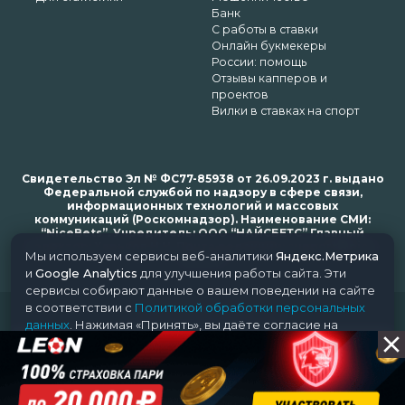
Банк
С работы в ставки
Онлайн букмекеры
России: помощь
Отзывы капперов и
проектов
Вилки в ставках на спорт
Свидетельство Эл № ФС77-85938 от 26.09.2023 г. выдано
Федеральной службой по надзору в сфере связи,
информационных технологий и массовых
коммуникаций (Роскомнадзор). Наименование СМИ:
“NiceBets”. Учредитель: ООО “НАЙСБЕТС” Главный
редактор: Харьков Н.Н. Почта редакции: support@nice-
Мы используем сервисы веб-аналитики
Яндекс.Метрика
bets.ru
и
Google Analytics
для улучшения работы сайта. Эти
сервисы собирают данные о вашем поведении на сайте
в соответствии с
Политикой обработки персональных
© 2018-2024 NiceBets. 18+
данных
. Нажимая «Принять», вы даёте согласие на
обработку ваших данных этими сервисами.
Принять
Отклонить