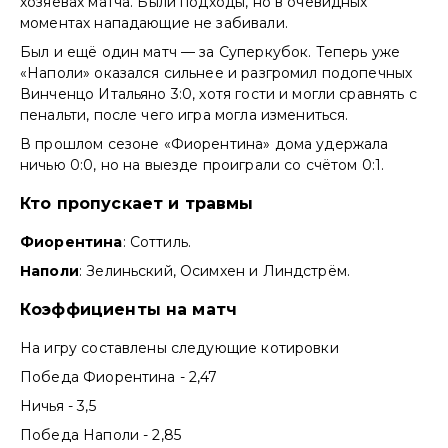
хозяевах матча. Были подходы, но в очевидных
моментах нападающие не забивали.
Был и ещё один матч — за Суперкубок. Теперь уже
«Наполи» оказался сильнее и разгромил подопечных
Винченцо Итальяно 3:0, хотя гости и могли сравнять с
пенальти, после чего игра могла измениться.
В прошлом сезоне «Фиорентина» дома удержала
ничью 0:0, но на выезде проиграли со счётом 0:1.
Кто пропускает и травмы
Фиорентина
: Соттиль.
Наполи
: Зелиньский, Осимхен и Линдстрём.
Коэффициенты на матч
На игру составлены следующие котировки
Победа Фиорентина - 2,47
Ничья - 3,5
Победа Наполи - 2,85