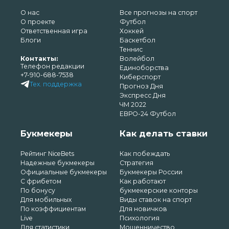
О нас
Все прогнозы на спорт
О проекте
Футбол
Ответственная игра
Хоккей
Блоги
Баскетбол
Теннис
Контакты:
Волейбол
Телефон редакции
Единоборства
+7-910-688-7538
Киберспорт
Тех. поддержка
Прогноз Дня
Экспресс Дня
ЧМ 2022
ЕВРО-24 Футбол
Букмекеры
Как делать ставки
Рейтинг NiceBets
Как побеждать
Надежные букмекеры
Стратегия
Официальные букмекеры
Букмекеры России
С фрибетом
Как работают
По бонусу
букмекерские конторы
Для мобильных
Виды ставок на спорт
По коэффициентам
Для новичков
Live
Психология
Для статистики
Мошенничество