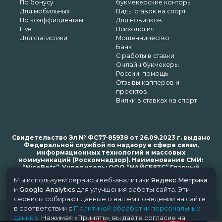
По бонусу
букмекерские конторы
Для мобильных
Виды ставок на спорт
По коэффициентам
Для новичков
Live
Психология
Для статистики
Мошенничество
Банк
С работы в ставки
Онлайн букмекеры
России: помощь
Отзывы капперов и
проектов
Вилки в ставках на спорт
Свидетельство Эл № ФС77-85938 от 26.09.2023 г. выдано
Федеральной службой по надзору в сфере связи,
информационных технологий и массовых
коммуникаций (Роскомнадзор). Наименование СМИ:
“NiceBets”. Учредитель: ООО “НАЙСБЕТС” Главный
редактор: Харьков Н.Н. Почта редакции: support@nice-
Мы используем сервисы веб-аналитики
Яндекс.Метрика
bets.ru
и
Google Analytics
для улучшения работы сайта. Эти
сервисы собирают данные о вашем поведении на сайте
в соответствии с
Политикой обработки персональных
© 2018-2024 NiceBets. 18+
данных
. Нажимая «Принять», вы даёте согласие на