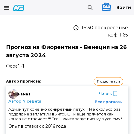
Войти
16:30 воскресенье
кэф:
1.65
Прогноз на Фиорентина - Венеция на 26
августа 2024
Фора1 -1
Поделиться
Автор прогноза
:
Читать
FaNaT
Автор NiceBets
Все прогнозы
Админ тут конечно конкретный петух !!! Не сколько раз
подряд не заплатили выигрыш , и ещё прячется как
крыса не отвечает !!! Его Никита завут письку в ухо ему !
Опыт в ставках с
2016
года