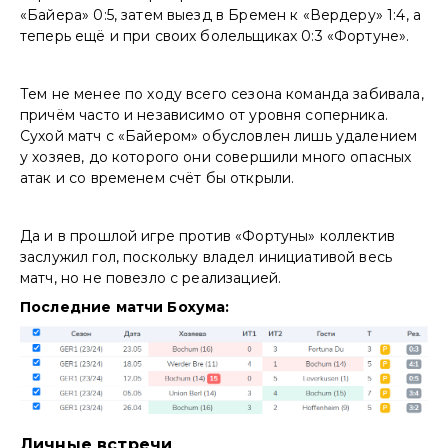
«Байера» 0:5, затем выезд в Бремен к «Вердеру» 1:4, а
теперь ещё и при своих болельщиках 0:3 «Фортуне».
Тем не менее по ходу всего сезона команда забивала,
причём часто и независимо от уровня соперника.
Сухой матч с «Байером» обусловлен лишь удалением
у хозяев, до которого они совершили много опасных
атак и со временем счёт бы открыли.
Да и в прошлой игре против «Фортуны» коллектив
заслужил гол, поскольку владел инициативой весь
матч, но не повезло с реализацией.
Последние матчи Бохума:
Личные встречи