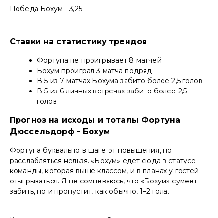
Победа Бохум - 3,25
Ставки на статистику трендов
Фортуна не проигрывает 8 матчей
Бохум проиграл 3 матча подряд
В 5 из 7 матчах Бохума забито более 2,5 голов
В 5 из 6 личных встречах забито более 2,5
голов
Прогноз на исходы и тоталы Фортуна
Дюссельдорф - Бохум
Фортуна буквально в шаге от повышения, но
расслабляться нельзя. «Бохум» едет сюда в статусе
команды, которая выше классом, и в планах у гостей
отыгрываться. Я не сомневаюсь, что «Бохум» сумеет
забить, но и пропустит, как обычно, 1–2 гола.