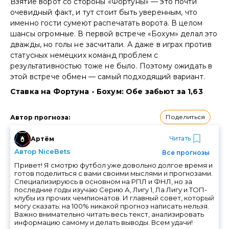
Взятие ворот со стороны «Фортуны» — это почти
очевидный факт, и тут стоит быть уверенным, что
именно гости сумеют распечатать ворота. В целом
шансы огромные. В первой встрече «Бохум» делал это
дважды, но голы не засчитали. А даже в играх против
статусных немецких команд проблем с
результативностью тоже не было. Поэтому ожидать в
этой встрече обмен — самый подходящий вариант.
Ставка на Фортуна - Бохум: Обе забьют за 1,63
Поделиться
Автор прогноза
:
Читать
Артём
Автор NiceBets
Все прогнозы
Привет! Я смотрю футбол уже довольно долгое время и
готов поделиться с вами своими мыслями и прогнозами.
Специализируюсь в основном на РПЛ и ФНЛ, но за
последние годы изучаю Серию А, Лигу 1, Ла Лигу и ТОП-
клубы из прочих чемпионатов. И главный совет, который
могу сказать: на 100% никакой прогноз написать нельзя.
Важно внимательно читать весь текст, анализировать
информацию самому и делать выводы. Всем удачи!