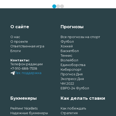
О сайте
Прогнозы
О нас
Все прогнозы на спорт
О проекте
Футбол
Ответственная игра
Хоккей
Блоги
Баскетбол
Теннис
Контакты:
Волейбол
Телефон редакции
Единоборства
+7-910-688-7538
Киберспорт
Тех. поддержка
Прогноз Дня
Экспресс Дня
ЧМ 2022
ЕВРО-24 Футбол
Букмекеры
Как делать ставки
Рейтинг NiceBets
Как побеждать
Надежные букмекеры
Стратегия