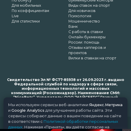
По бонусу
букмекерские конторы
Для мобильных
Виды ставок на спорт
По коэффициентам
Для новичков
Live
Психология
Для статистики
Мошенничество
Банк
С работы в ставки
Онлайн букмекеры
России: помощь
Отзывы капперов и
проектов
Вилки в ставках на спорт
Свидетельство Эл № ФС77-85938 от 26.09.2023 г. выдано
Федеральной службой по надзору в сфере связи,
информационных технологий и массовых
коммуникаций (Роскомнадзор). Наименование СМИ:
“NiceBets”. Учредитель: ООО “НАЙСБЕТС” Главный
редактор: Харьков Н.Н. Почта редакции: support@nice-
Мы используем сервисы веб-аналитики
Яндекс.Метрика
bets.ru
и
Google Analytics
для улучшения работы сайта. Эти
сервисы собирают данные о вашем поведении на сайте
в соответствии с
Политикой обработки персональных
© 2018-2024 NiceBets. 18+
данных
. Нажимая «Принять», вы даёте согласие на