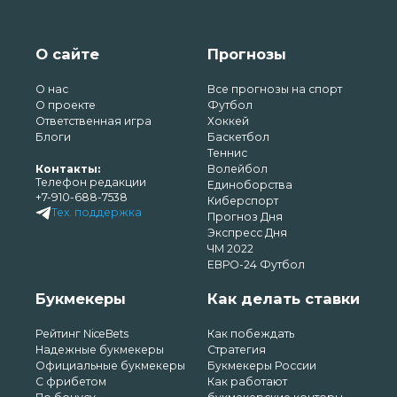
О сайте
Прогнозы
О нас
Все прогнозы на спорт
О проекте
Футбол
Ответственная игра
Хоккей
Блоги
Баскетбол
Теннис
Контакты:
Волейбол
Телефон редакции
Единоборства
+7-910-688-7538
Киберспорт
Тех. поддержка
Прогноз Дня
Экспресс Дня
ЧМ 2022
ЕВРО-24 Футбол
Букмекеры
Как делать ставки
Рейтинг NiceBets
Как побеждать
Надежные букмекеры
Стратегия
Официальные букмекеры
Букмекеры России
С фрибетом
Как работают