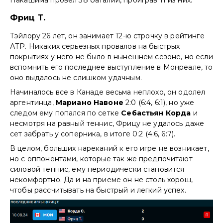
Фриц Т.
Тэйлору 26 лет, он занимает 12-ю строчку в рейтинге
АТР. Никаких серьезных провалов на быстрых
покрытиях у него не было в нынешнем сезоне, но если
вспомнить его последнее выступление в Монреале, то
оно выдалось не слишком удачным.
Начиналось все в Канаде весьма неплохо, он одолел
аргентинца,
Мариано Навоне
2:0 (6:4, 6:1), но уже
следом ему попался по сетке
Себастьян Корда
и
несмотря на равный теннис, Фрицу не удалось даже
сет забрать у соперника, в итоге 0:2 (4:6, 6:7).
В целом, больших нареканий к его игре не возникает,
но с оппонентами, которые так же предпочитают
силовой теннис, ему периодически становится
некомфортно. Да и на приеме он не столь хорош,
чтобы рассчитывать на быстрый и легкий успех.