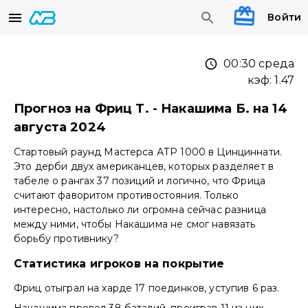
Войти
00:30 среда
кэф:
1.47
Прогноз на Фриц Т. - Накашима Б. на 14
августа 2024
Стартовый раунд Мастерса АТР 1000 в Цинциннати.
Это дерби двух американцев, которых разделяет в
табеле о рангах 37 позиций и логично, что Фрица
считают фаворитом противостояния. Только
интересно, настолько ли огромна сейчас разница
между ними, чтобы Накашима не смог навязать
борьбу противнику?
Статистика игроков на покрытие
Фриц отыграл на харде 17 поединков, уступив 6 раз.
Накашима провел 38 баталий, проиграв 11 из них.