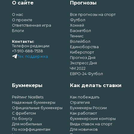
О сайте
Прогнозы
О нас
Все прогнозы на спорт
О проекте
Футбол
Ответственная игра
Хоккей
Блоги
Баскетбол
Теннис
Контакты:
Волейбол
Телефон редакции
Единоборства
+7-910-688-7538
Киберспорт
Тех. поддержка
Прогноз Дня
Экспресс Дня
ЧМ 2022
ЕВРО-24 Футбол
Букмекеры
Как делать ставки
Рейтинг NiceBets
Как побеждать
Надежные букмекеры
Стратегия
Официальные букмекеры
Букмекеры России
С фрибетом
Как работают
По бонусу
букмекерские конторы
Для мобильных
Виды ставок на спорт
По коэффициентам
Для новичков