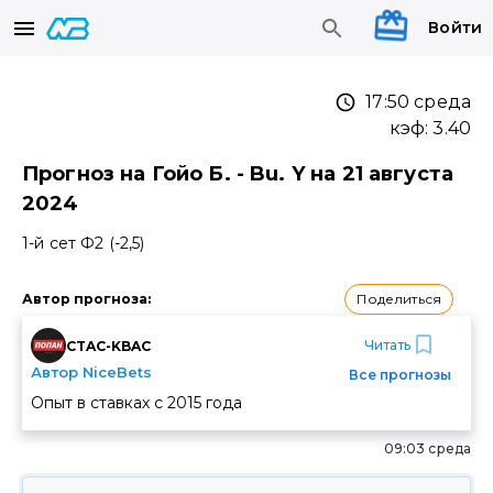
Войти
17:50 среда
кэф:
3.40
Прогноз на Гойо Б. - Bu. Y на 21 августа
2024
1-й сет Ф2 (-2,5)
Поделиться
Автор прогноза
:
Читать
CTAC-KBAC
Автор NiceBets
Все прогнозы
Опыт в ставках с
2015
года
09:03 среда