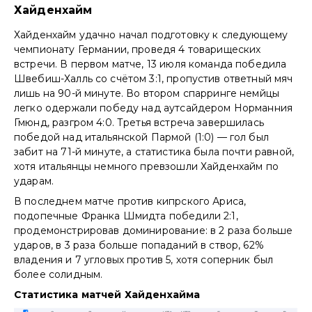
Хайденхайм
Хайденхайм удачно начал подготовку к следующему
чемпионату Германии, проведя 4 товарищеских
встречи. В первом матче, 13 июля команда победила
Швебиш-Халль со счётом 3:1, пропустив ответный мяч
лишь на 90-й минуте. Во втором спарринге немйцы
легко одержали победу над аутсайдером Норманния
Гмюнд, разгром 4:0. Третья встреча завершилась
победой над итальянской Пармой (1:0) — гол был
забит на 71-й минуте, а статистика была почти равной,
хотя итальянцы немного превзошли Хайденхайм по
ударам.
В последнем матче против кипрского Ариса,
подопечные Франка Шмидта победили 2:1,
продемонстрировав доминирование: в 2 раза больше
ударов, в 3 раза больше попаданий в створ, 62%
владения и 7 угловых против 5, хотя соперник был
более солидным.
Статистика матчей Хайденхайма