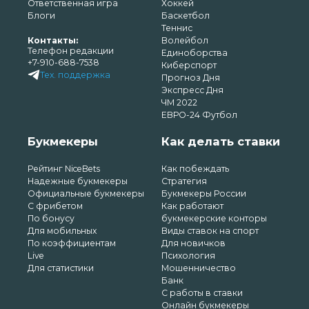
Ответственная игра
Хоккей
Блоги
Баскетбол
Теннис
Контакты:
Волейбол
Телефон редакции
Единоборства
+7-910-688-7538
Киберспорт
Тех. поддержка
Прогноз Дня
Экспресс Дня
ЧМ 2022
ЕВРО-24 Футбол
Букмекеры
Как делать ставки
Рейтинг NiceBets
Как побеждать
Надежные букмекеры
Стратегия
Официальные букмекеры
Букмекеры России
С фрибетом
Как работают
По бонусу
букмекерские конторы
Для мобильных
Виды ставок на спорт
По коэффициентам
Для новичков
Live
Психология
Для статистики
Мошенничество
Банк
С работы в ставки
Онлайн букмекеры