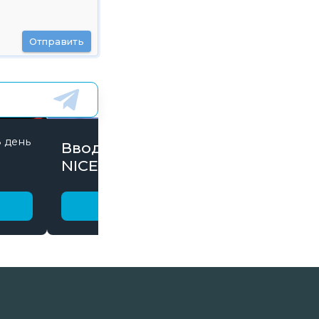
Отправить
8 день
845 дней
Вводи Промокод
NICE15000 и забирай
бонусы
Получить бонус