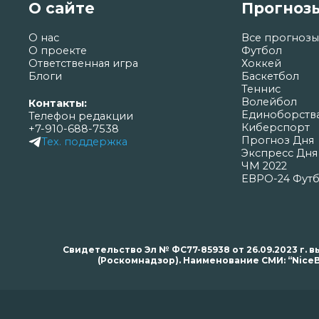
О сайте
Прогноз
О нас
Все прогнозы
О проекте
Футбол
Ответственная игра
Хоккей
Блоги
Баскетбол
Теннис
Волейбол
Контакты:
Единоборств
Телефон редакции
Киберспорт
+7-910-688-7538
Прогноз Дня
Тех. поддержка
Экспресс Дня
ЧМ 2022
ЕВРО-24 Фут
Свидетельство Эл № ФС77-85938 от 26.09.2023 г
(Роскомнадзор). Наименование СМИ: “NiceB