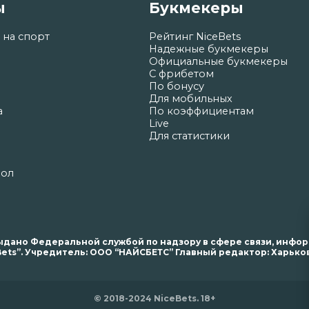
ы
Букмекеры
 на спорт
Рейтинг NiceBets
Надежные букмекеры
Официальные букмекеры
С фрибетом
По бонусу
Для мобильных
а
По коэффициентам
Live
Для статистики
бол
. выдано Федеральной службой по надзору в сфере связи, инф
ets”. Учредитель: ООО “НАЙСБЕТС” Главный редактор: Харьков 
© 2018-2024 NiceBets. 18+