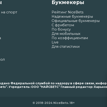
ы
Букмекеры
 на спорт
Рейтинг NiceBets
Надежные букмекеры
Официальные букмекеры
С фрибетом
По бонусу
Для мобильных
а
По коэффициентам
Live
Для статистики
бол
. выдано Федеральной службой по надзору в сфере связи, инф
ets”. Учредитель: ООО “НАЙСБЕТС” Главный редактор: Харьков 
© 2018-2024 NiceBets. 18+