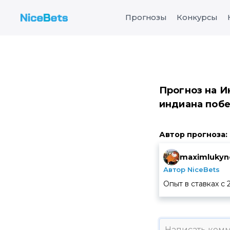
Прогнозы
Конкурсы
Прогноз на И
индиана побе
Автор прогноза
:
maximlukyn
Автор NiceBets
Опыт в ставках с