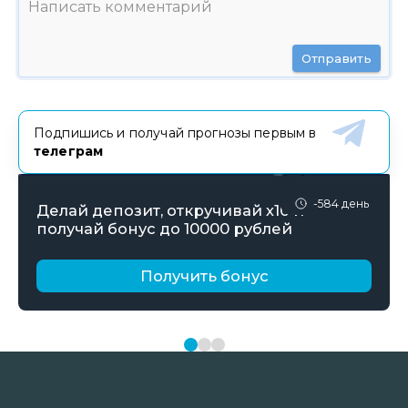
Отправить
Подпишись и получай прогнозы первым в
телеграм
-584 день
Делай депозит, откручивай х10 и
получай бонус до 10000 рублей
Получить бонус