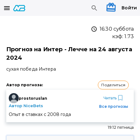
Войти
16:30 суббота
кэф:
1.73
Прогноз на Интер - Лечче на 24 августа
2024
сухая победа Интера
Поделиться
Автор прогноза
:
Читать
prostoruslan
Автор NiceBets
Все прогнозы
Опыт в ставках с
2008
года
19:12 пятница