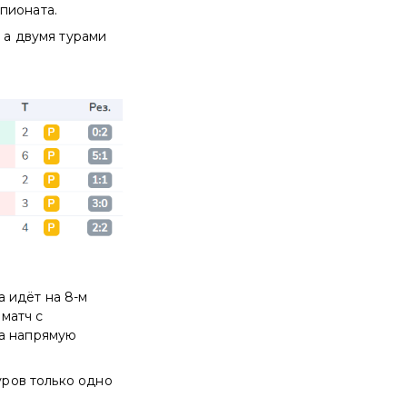
пионата.
 а двумя турами
 идёт на 8-м
 матч с
да напрямую
уров только одно