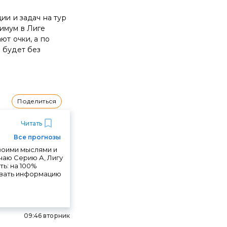
ии и задач на тур
имум в Лиге
ют очки, а по
е будет без
Поделиться
Читать
Все прогнозы
своими мыслями и
чаю Серию А, Лигу
ть: на 100%
ровать информацию
09:46 вторник