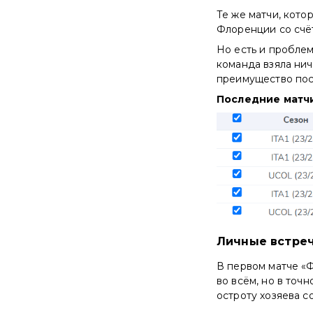
Те же матчи, кото
Флоренции со счёто
Но есть и проблем
команда взяла нич
преимущество пос
Последние матч
Личные встре
В первом матче «Ф
во всём, но в точ
остроту хозяева со