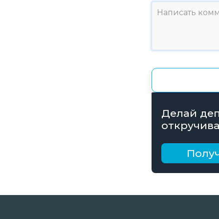
Делай деп
откручива
получай б
рублей
Получ