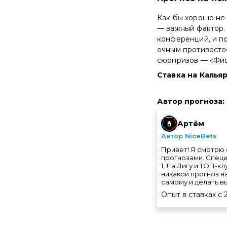
Как бы хорошо не 
— важный фактор.
конференций, и по
очным противостоя
сюрпризов — «Фио
Ставка на Кальяр
Автор прогноза
:
Артём
Автор NiceBets
Привет! Я смотрю 
прогнозами. Специ
1, Ла Лигу и ТОП-к
никакой прогноз н
самому и делать в
Опыт в ставках с