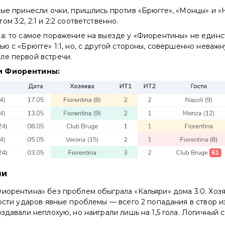
рые принесли очки, пришлись против «Брюгге», «Монцы» и «
м 3:2, 2:1 и 2:2 соответственно.
а: то самое поражение на выезде у «Фиорентины» не единс
ью с «Брюгге» 1:1, но, с другой стороны, совершенно неважн
ле первой встречи.
и Фиорентины:
чи
иорентина» без проблем обыграла «Кальяри» дома 3:0. Хоз
ности ударов явные проблемы — всего 2 попадания в створ из
здавали неплохую, но наиграли лишь на 1,5 гола. Логичный с