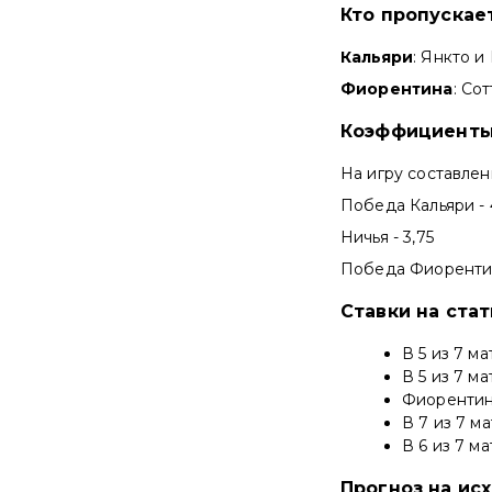
Кто пропускае
Кальяри
: Янкто и
Фиорентина
: Сот
Коэффициенты
На игру составле
Победа Кальяри - 
Ничья - 3,75
Победа Фиорентин
Ставки на ста
В 5 из 7 м
В 5 из 7 м
Фиорентин
В 7 из 7 м
В 6 из 7 м
Прогноз на ис