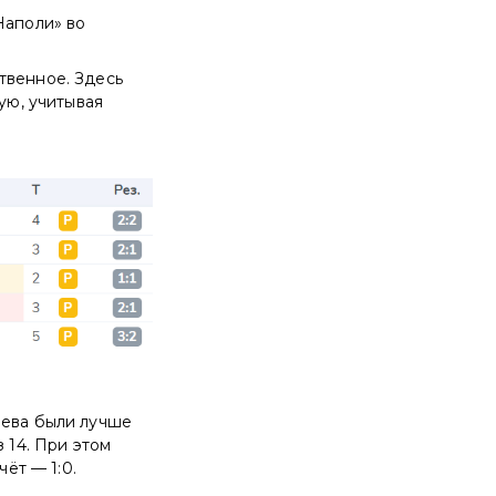
Наполи» во
твенное. Здесь
ую, учитывая
яева были лучше
 14. При этом
чёт — 1:0.