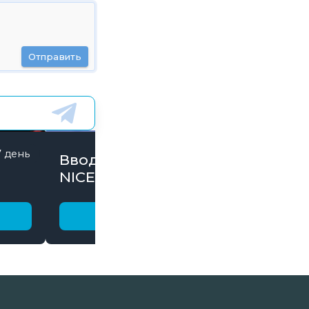
Отправить
7 день
846 дней
Вводи Промокод
NICE15000 и забирай
бонусы
Получить бонус