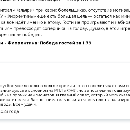
играл «Кальяри» при своих болельщиках, отсутствие мотивац
 У «Фиорентины» ещё есть большая цель — остаться как мин
ка всё идёт именно к этому. Гости не проигрывают и набира
ниям превосходят соперника на голову. Думаю, в этой игр
рентина» победит.
и - Фиорентина: Победа гостей за 1,79
футбол уже довольно долгое время и готов поделиться с вами 
ализируюсь в основном на РПЛ и ФНЛ, но за последние годы изу
лубы из прочих чемпионатов. И главный совет, который могу сказа
аписать нельзя. Важно внимательно читать весь текст, анализи
ыводы. Всем удачи!
2023
года