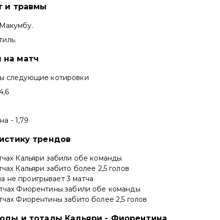
т и травмы
 Макумбу.
тиль.
 на матч
ны следующие котировки
4,6
а - 1,79
тистику трендов
атчах Кальяри забили обе команды
атчах Кальяри забито более 2,5 голов
а не проигрывает 3 матча
атчах Фиорентины забили обе команды
атчах Фиорентины забито более 2,5 голов
ходы и тоталы Кальяри - Фиорентина