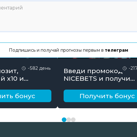
Подпишись и получай прогнозы первым в
телеграм
-582 день
-21
озит,
Введи промокод
й х10 и
NICEBETS и получи
онус до 10000
26000₽ поэтапно
ить бонус
Получить бонус