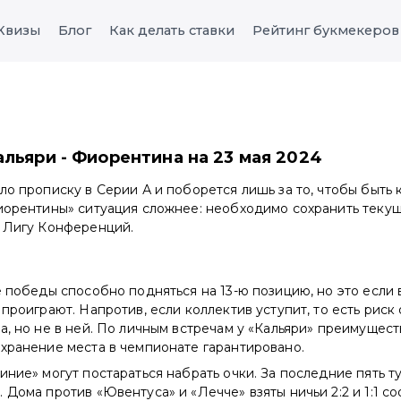
Квизы
Блог
Как делать ставки
Рейтинг букмекеров
альяри - Фиорентина на 23 мая 2024
ло прописку в Серии А и поборется лишь за то, чтобы быть
Фиорентины» ситуация сложнее: необходимо сохранить теку
» Лигу Конференций.
е победы способно подняться на 13-ю позицию, но это если
 проиграют. Напротив, если коллектив уступит, то есть риск
а, но не в ней. По личным встречам у «Кальяри» преимущест
хранение места в чемпионате гарантировано.
иние» могут постараться набрать очки. За последние пять т
 Дома против «Ювентуса» и «Лечче» взяты ничьи 2:2 и 1:1 со