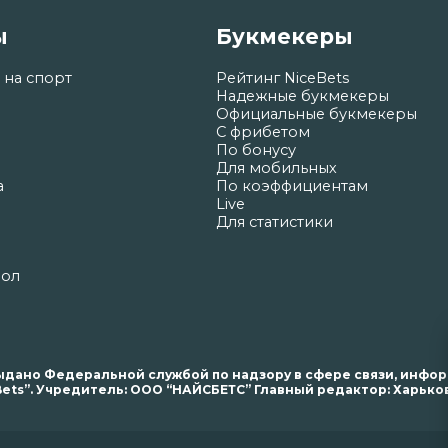
ы
Букмекеры
 на спорт
Рейтинг NiceBets
Надежные букмекеры
Официальные букмекеры
С фрибетом
По бонусу
Для мобильных
а
По коэффициентам
Live
Для статистики
бол
. выдано Федеральной службой по надзору в сфере связи, инф
ets”. Учредитель: ООО “НАЙСБЕТС” Главный редактор: Харьков 