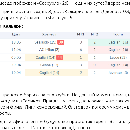
ыезде побежден «Сассуоло» 2:0 — один из аутсайдеров чем
 пришлись на выезды. Здесь «Кальяри» влетел «Дженоа» 0:3,
 призёру Италии — «Милану» 1:5.
 Кальяри:
 процессе борьбы за еврокубки. На данный момент команда
уступить «Торино». Правда, тут есть два нюанса: у «фиалок»
пасе и финал Лиги конференций, благодаря которому коман
ропы.
яд ли «фиолетовые» будут очки просто так терять. За пять т
 на выезде — 1:2 от всё того же «Дженоа».