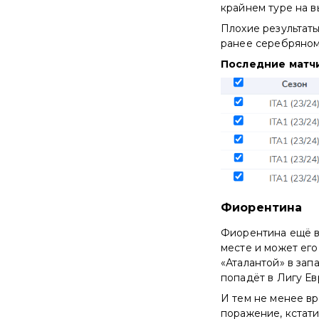
крайнем туре на в
Плохие результаты
ранее серебряному
Последние матчи
Фиорентина
Фиорентина ещё в
месте и может его 
«Аталантой» в за
попадёт в Лигу Ев
И тем не менее вр
поражение, кстати,