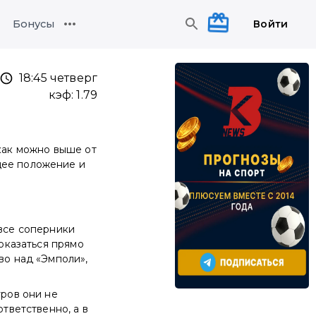
Войти
Бонусы
18:45 четверг
кэф:
1.79
 как можно выше от
щее положение и
 все соперники
 оказаться прямо
во над «Эмполи»,
уров они не
ответственно, а в