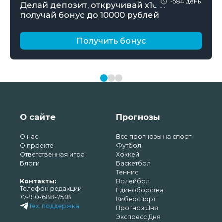
-584 день
Делай депозит, откручивай х10 и
получай бонус до 10000 рублей
Получить бонус
О сайте
Прогнозы
О нас
Все прогнозы на спорт
О проекте
Футбол
Ответственная игра
Хоккей
Блоги
Баскетбол
Теннис
Контакты:
Волейбол
Телефон редакции
Единоборства
+7-910-688-7538
Киберспорт
Тех. поддержка
Прогноз Дня
Экспресс Дня