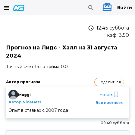
Войти
12:45 суббота
кэф:
3.50
Прогноз на Лидс - Халл на 31 августа
2024
Точный счёт 1-ого тайма 0:0
Поделиться
Автор прогноза
:
Читать
Maggi
Автор NiceBets
Все прогнозы
Опыт в ставках с
2007
года
09:40 суббота