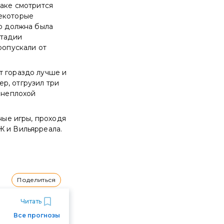
таке смотрится
некоторые
но должна была
стадии
ропускали от
т гораздо лучше и
р, отгрузил три
ь неплохой
ные игры, проходя
Ж и Вильярреала.
Поделиться
Читать
Все прогнозы