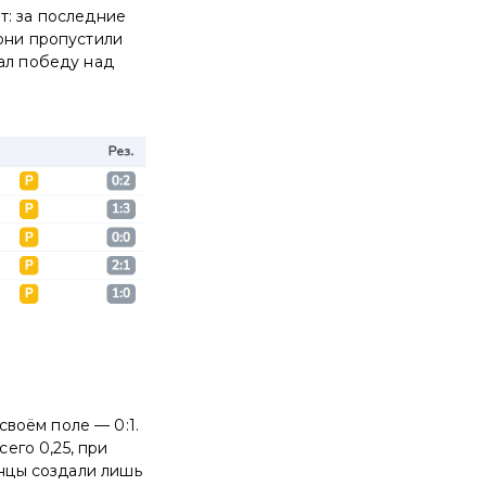
т: за последние
 они пропустили
жал победу над
воём поле — 0:1.
сего 0,25, при
янцы создали лишь