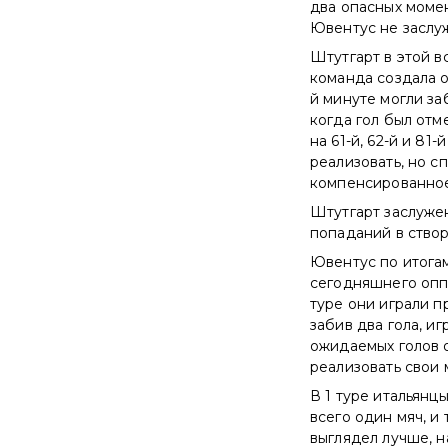
два опасных момент
Ювентус не заслу
Штутгарт в этой в
команда создала о
й минуте могли за
когда гол был отм
на 61-й, 62-й и 81
реализовать, но с
компенсированное
Штутгарт заслужен
попаданий в створ
Ювентус по итогам
сегодняшнего оппо
туре они играли п
забив два гола, и
ожидаемых голов 
реализовать свои 
В 1 туре итальянц
всего один мяч, и
выглядел лучше, н