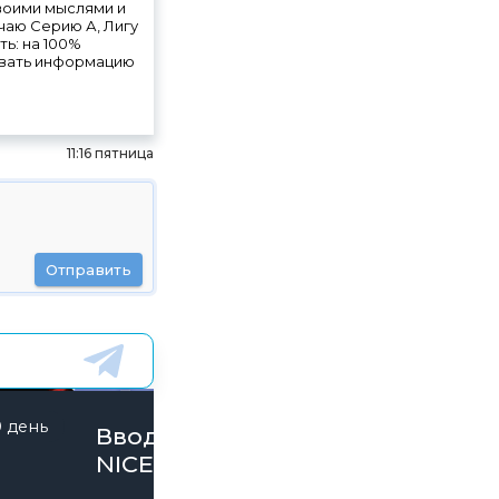
своими мыслями и
чаю Серию А, Лигу
ть: на 100%
ровать информацию
11:16 пятница
Отправить
0 день
843 дней
Вводи Промокод
NICE15000 и забирай
бонусы