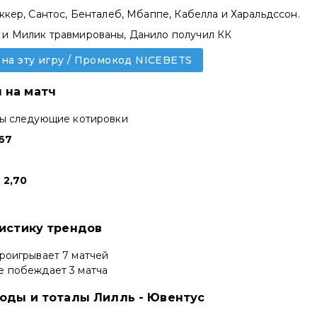
еккер, Сантос, Бенталеб, Мбаппе, Кабелла и Харальдссон.
 и Милик травмированы, Данило получил КК
 на эту игру / Промокод NICEBETS
 на матч
ны следующие котировки
,67
-
2,70
тистику трендов
роигрывает 7 матчей
е побеждает 3 матча
ходы и тоталы Лилль - Ювентус