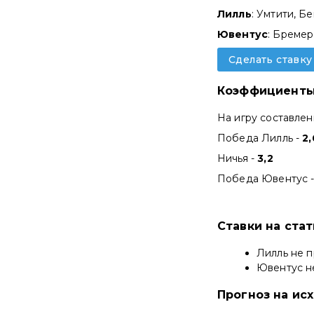
Лилль
: Умтити, Б
Ювентус
: Бремер
Сделать ставку
Коэффициенты
На игру составле
Победа Лилль -
2
Ничья -
3,2
Победа Ювентус 
Ставки на ста
Лилль не п
Ювентус н
Прогноз на ис