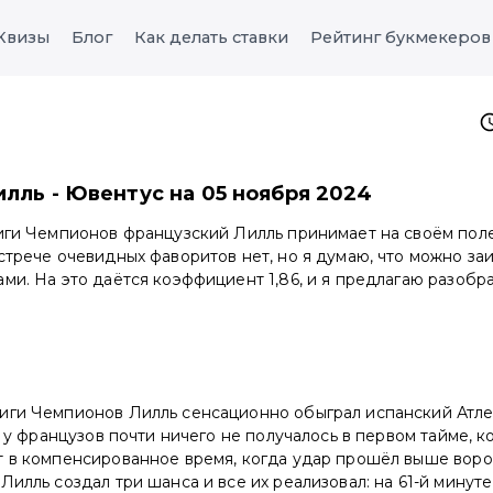
Квизы
Блог
Как делать ставки
Рейтинг букмекеров
илль - Ювентус на 05 ноября 2024
Лиги Чемпионов французский Лилль принимает на своём пол
стрече очевидных фаворитов нет, но я думаю, что можно заиг
ми. На это даётся коэффициент 1,86, и я предлагаю разобра
иги Чемпионов Лилль сенсационно обыграл испанский Атлет
ке у французов почти ничего не получалось в первом тайме, 
т в компенсированное время, когда удар прошёл выше воро
Лилль создал три шанса и все их реализовал: на 61-й минуте