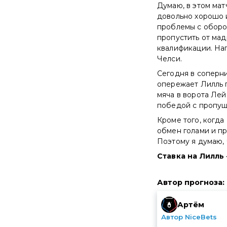
Думаю, в этом мат
довольно хорошо 
проблемы с оборон
пропустить от мад
квалификации. Нап
Челси.
Сегодня в соперни
опережает Лилль п
мяча в ворота Лей
победой с пропущ
Кроме того, когда
обмен голами и пр
Поэтому я думаю, 
Ставка на Лилль 
Автор прогноза
:
Артём
Автор NiceBets