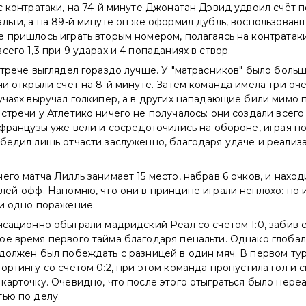
с контратаки, на 74-й минуте Джонатан Дэвид удвоил счёт 
льти, а на 89-й минуте он же оформил дубль, воспользовав
 пришлось играть вторым номером, полагаясь на контратаки
его 1,3 при 9 ударах и 4 попаданиях в створ.
стрече выглядел гораздо лучше. У "матрасников" было боль
ни открыли счёт на 8-й минуте. Затем команда имела три оч
учаях выручал голкипер, а в других нападающие били мимо п
стречи у Атлетико ничего не получалось: они создали всего
 французы уже вели и сосредоточились на обороне, играя по
бедил лишь отчасти заслуженно, благодаря удаче и реализ
его матча Лилль занимает 15 место, набрав 6 очков, и наход
лей-офф. Напомню, что они в принципе играли неплохо: по и
 и одно поражение.
нсационно обыграли мадридский Реал со счётом 1:0, забив 
ое время первого тайма благодаря пенальти. Однако глоба
должен был побеждать с разницей в один мяч. В первом ту
ортингу со счётом 0:2, при этом команда пропустила гол и с
карточку. Очевидно, что после этого отыграться было нереа
ью по делу.