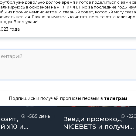
футбол уже довольно долгое время и готов поделиться с вами 
ализируюсь в основном на РПЛ и ФНЛ, но за последние годы изу
лубы из прочих чемпионатов. И главный совет, который могу сказа
аписать нельзя. Важно внимательно читать весь текст, анализи
ыводы. Всем удачи!
2023
года
Подпишись и получай прогнозы первым в
телеграм
-585 день
-22
озит,
Введи промокод
й х10 и
NICEBETS и получи
онус до 10000
26000₽ поэтапно