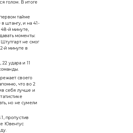
ся голом. В итоге
 первом тайме
 штангу, и на 41-
 48-й минуте,
давать моменты:
й Штутгарт не смог
2-й минуте в
22 удара и 11
команды.
ережает своего
помню, что во 2
вив себя лучше и
статистике
ть, но не сумели
:1, пропустив
 же Ювентус
ду.