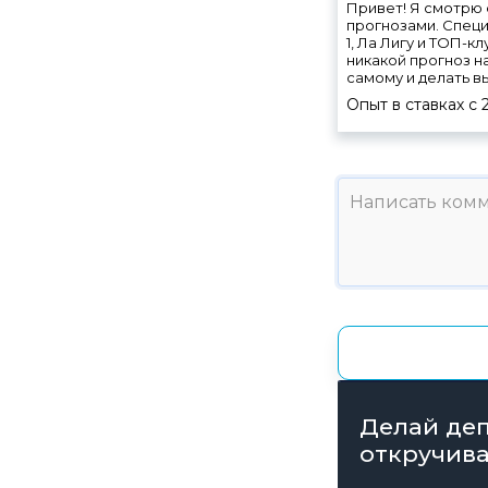
Привет! Я смотрю 
прогнозами. Специ
1, Ла Лигу и ТОП-к
никакой прогноз н
самому и делать в
Опыт в ставках с
Делай деп
откручива
получай б