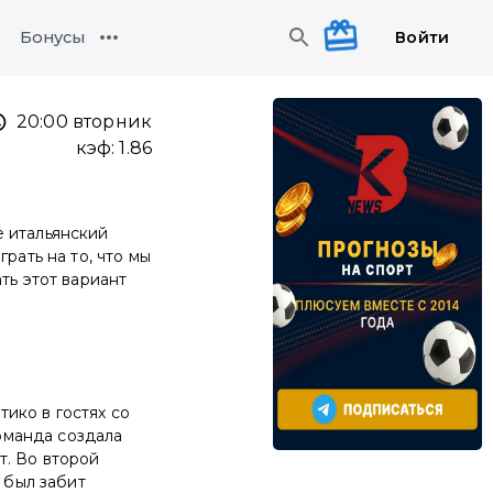
Войти
Бонусы
20:00 вторник
кэф:
1.86
е итальянский
рать на то, что мы
ть этот вариант
ико в гостях со
команда создала
т. Во второй
 был забит