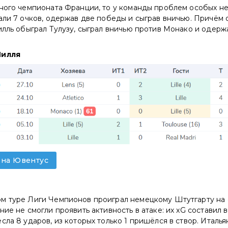
ного чемпионата Франции, то у команды проблем особых не
али 7 очков, одержав две победы и сыграв вничью. Причём
илль обыграл Тулузу, сыграл вничью против Монако и одер
Лилля
 на Ювентус
м туре Лиги Чемпионов проиграл немецкому Штутгарту на с
ие не смогли проявить активность в атаке: их xG составил в
сла 8 ударов, из которых только 1 пришёлся в створ. Италь