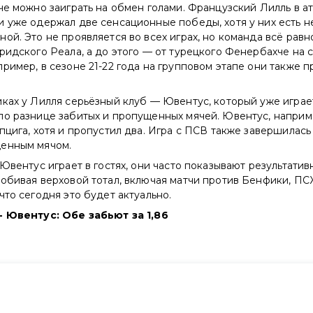
че можно заиграть на обмен голами. Французский Лилль в а
и уже одержал две сенсационные победы, хотя у них есть 
ой. Это не проявляется во всех играх, но команда всё рав
ридского Реала, а до этого — от турецкого Фенербахче на 
ример, в сезоне 21-22 года на групповом этапе они также п
ках у Лилля серьёзный клуб — Ювентус, который уже играе
о разнице забитых и пропущенных мячей. Ювентус, наприме
пцига, хотя и пропустил два. Игра с ПСВ также завершилас
енным мячом.
 Ювентус играет в гостях, они часто показывают результатив
обивая верховой тотал, включая матчи против Бенфики, ПС
что сегодня это будет актуально.
- Ювентус: Обе забьют за 1,86