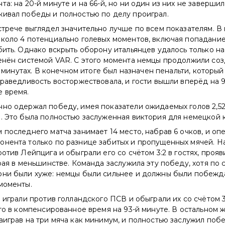
а: на 20-й минуте и на 66-й, но ни один из них не завершил
живал победы и полностью по делу проиграл.
стрече выглядел значительно лучше по всем показателям. В
коло 4 потенциально голевых моментов, включая попадание в
бить. Однако вскрыть оборону итальянцев удалось только на
енён системой VAR. С этого момента немцы продолжили соз
-й минутах. В конечном итоге был назначен пенальти, которы
праведливость восторжествовала, и гости вышли вперёд на 9
 время.
но одержал победу, имея показатели ожидаемых голов 2,52, 
. Это была полностью заслуженная виктория для немецкой 
 последнего матча занимает 14 место, набрав 6 очков, и оп
нента только по разнице забитых и пропущенных мячей. На
ротив Лейпцига и обыграли его со счётом 3:2 в гостях, проя
грая в меньшинстве. Команда заслужила эту победу, хотя по 
они были хуже: немцы были сильнее и должны были побежда
моменты.
ы играли против голландского ПСВ и обыграли их со счётом 3
 то в компенсированное время на 93-й минуте. В остальном
аиграв на три мяча как минимум, и полностью заслужил побе