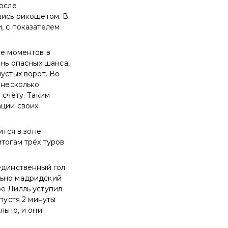
после
шись рикошетом. В
, с показателем
ше моментов в
ень опасных шанса,
устых ворот. Во
 несколько
 счёту. Таким
ации своих
ится в зоне
тогам трёх туров
единственный гол
льно мадридский
ре Лилль уступил
пустя 2 минуты
льно, и они