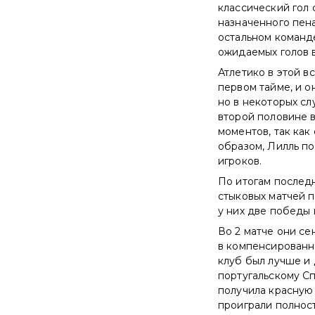
классический гол 
назначенного пена
остальном команде
ожидаемых голов вс
Атлетико в этой в
первом тайме, и о
но в некоторых сл
второй половине в
моментов, так как
образом, Лилль по
игроков.
По итогам последн
стыковых матчей п
у них две победы
Во 2 матче они се
в компенсированн
клуб был лучше и 
португальскому Сп
получила красную 
проиграли полност