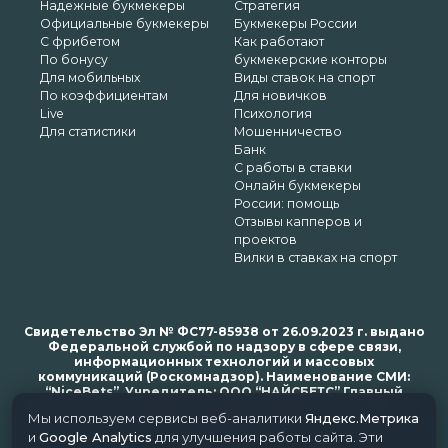
Надежные букмекеры
Стратегия
Официальные букмекеры
Букмекеры России
С фрибетом
Как работают
По бонусу
букмекерские конторы
Для мобильных
Виды ставок на спорт
По коэффициентам
Для новичков
Live
Психология
Для статистики
Мошенничество
Банк
С работы в ставки
Онлайн букмекеры
России: помощь
Отзывы капперов и
проектов
Вилки в ставках на спорт
Свидетельство Эл № ФС77-85938 от 26.09.2023 г. выдано
Федеральной службой по надзору в сфере связи,
информационных технологий и массовых
коммуникаций (Роскомнадзор). Наименование СМИ:
“NiceBets”. Учредитель: ООО “НАЙСБЕТС” Главный
редактор: Харьков Н.Н. Почта редакции: support@nice-
Мы используем сервисы веб-аналитики
Яндекс.Метрика
bets.ru
и
Google Analytics
для улучшения работы сайта. Эти