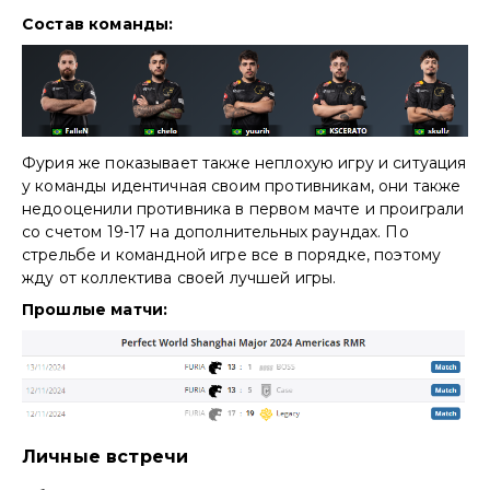
Состав команды:
Фурия же показывает также неплохую игру и ситуация
у команды идентичная своим противникам, они также
недооценили противника в первом мачте и проиграли
со счетом 19-17 на дополнительных раундах. По
стрельбе и командной игре все в порядке, поэтому
жду от коллектива своей лучшей игры.
Прошлые матчи:
Личные встречи