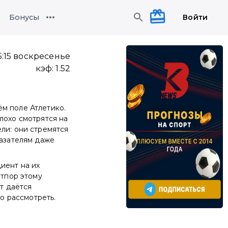
Войти
Бонусы
5:15 воскресенье
кэф:
1.52
м поле Атлетико.
лохо смотрятся на
ли: они стремятся
казателям даже
иент на их
отпор этому
т даётся
го рассмотреть.