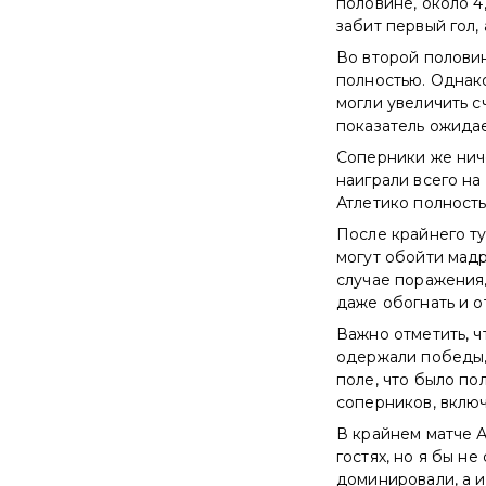
половине, около 4
забит первый гол,
Во второй половин
полностью. Однако
могли увеличить с
показатель ожидае
Соперники же ниче
наиграли всего на
Атлетико полност
После крайнего ту
могут обойти мадр
случае поражения,
даже обогнать и о
Важно отметить, ч
одержали победы, 
поле, что было по
соперников, включ
В крайнем матче А
гостях, но я бы н
доминировали, а и