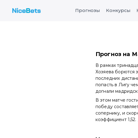
Прогнозы
Конкурсы
Прогноз на М
В рамках тринадц
Хозяева борются з
последних дистанц
попасть в Лигу че
догнали мадридск
В этом матче гост
победу составляет
сопернику, и скор
коэффициент 1,52.