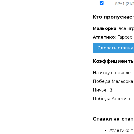
Кто пропускае
Мальорка
: все и
Атлетико
: Гарсес
Сделать ставку
Коэффициенты
На игру составле
Победа Мальорка
Ничья -
3
Победа Атлетико 
Ставки на ста
Атлетико п