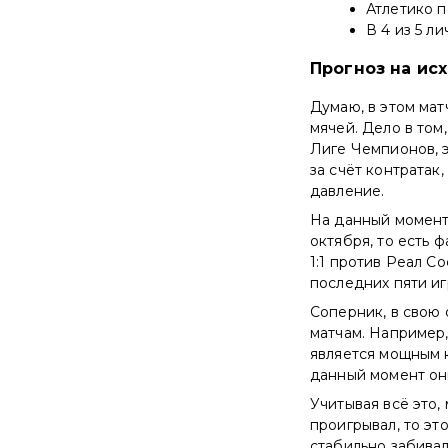
Атлетико п
В 4 из 5 л
Прогноз на ис
Думаю, в этом мат
мячей. Дело в том
Лиге Чемпионов, э
за счёт контратак
давление.
На данный момент
октября, то есть 
1:1 против Реал С
последних пяти иг
Соперник, в свою 
матчам. Например,
является мощным к
данный момент он
Учитывая всё это,
проигрывал, то это
стабильно забивал