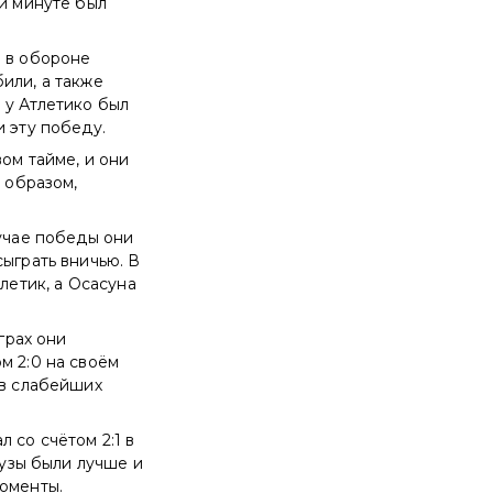
-й минуте был
я в обороне
или, а также
 у Атлетико был
и эту победу.
вом тайме, и они
м образом,
лучае победы они
сыграть вничью. В
летик, а Осасуна
грах они
м 2:0 на своём
ив слабейших
 со счётом 2:1 в
цузы были лучше и
моменты.