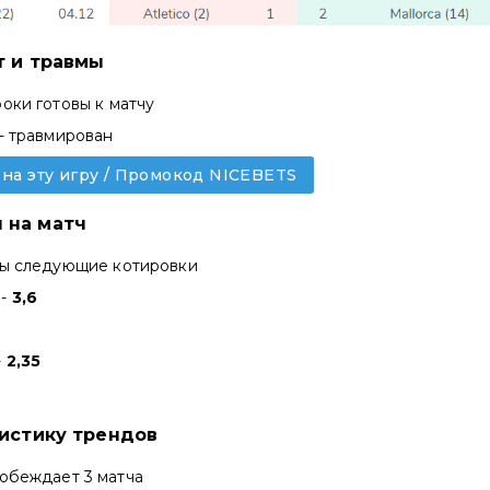
т и травмы
гроки готовы к матчу
 - травмирован
 на эту игру / Промокод NICEBETS
 на матч
ны следующие котировки
 -
3,6
-
2,35
тистику трендов
обеждает 3 матча