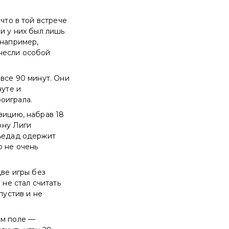
что в той встрече
и у них был лишь
 например,
инесли особой
 все 90 минут. Они
нуте и
оиграла.
зицию, набрав 18
ону Лиги
сьедад одержит
о не очень
две игры без
 не стал считать
пустив и не
ём поле —