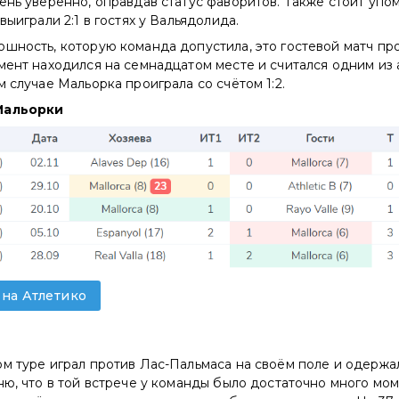
ень уверенно, оправдав статус фаворитов. Также стоит упом
выиграли 2:1 в гостях у Вальядолида.
шность, которую команда допустила, это гостевой матч про
мент находился на семнадцатом месте и считался одним из
м случае Мальорка проиграла со счётом 1:2.
Мальорки
 на Атлетико
м туре играл против Лас-Пальмаса на своём поле и одержа
ню, что в той встрече у команды было достаточно много мо