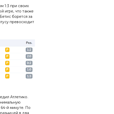
м 1:3 при своих
ой игре, что также
Бетис борется за
атусу превосходит
едил Атлетико.
инимальную
 64-й минуте. По
разницей в два