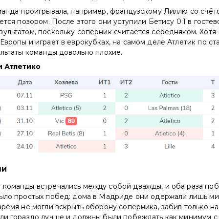
манда проигрывала, например, французскому Лиллю со счёто
ется позором. После этого они уступили Бетису 0:1 в гостев
ультатом, поскольку соперник считается середняком. Хотя 
Европы и играет в еврокубках, на самом деле Атлетик по ст
ультаты команды довольно плохие.
и Атлетико
чи
 команды встречались между собой дважды, и оба раза поб
было простых побед: дома в Мадриде они одержали лишь м
время не могли вскрыть оборону соперника, забив только на
ыли гораздо лучше и должны были побеждать как минимум с 