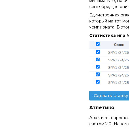
минимально, но оч
сентября, где они 
Единственная опло
который на тот мо
чемпионата. В это
Статистика игр 
Сделать ставку
Атлетико
Атлетико в прошло
счётом 2:0. Напом