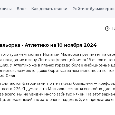
Квизы
Блог
Как делать ставки
Рейтинг букмекеров
1
альорка - Атлетико на 10 ноября 2024
атого тура чемпионата Испании Мальорка принимает на своё
а попадание в зону Лиги конференций, имея 18 очков и неп
иях. У Атлетико же в планах гораздо более амбициозные це
мпионов, возможно, даже бороться за чемпионство, и по по
ий Реал.
и считаются фаворитами, но не такими большими — коэффиц
 всего 2,35. Я думаю, что Мальорка сегодня спокойно даст 
ее всего, мы не увидим много забитых мячей. На этот вариан
 Да, он маленький, но зато очень надёжный, и я предлагаю е