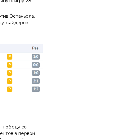
януть игру 28
тив Эспаньола,
 аутсайдеров
л победу со
ментов в первой