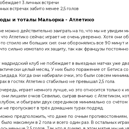
обеждает 3 личных встречи
ичных встречах забито менее 2,5 голов
ходы и тоталы Мальорка - Атлетико
че можно действительно заиграть на то, что мы не увидим м
, что Атлетико сейчас играет не очень уверенно. Хотя они 
то стоило им больших сил: они оборонялись все 90 минут и
, что сильно измотало их защиту, так как французы постоянн
 мадридский клуб не побеждает в выездных матчах уже два
фактически целый месяц. У них было поражение от Бетиса со 
осьедада. Когда они набирали очки, это были совсем минима
рах в гостях Атлетико стабильно не превышал 2,5 гола.
очередь, играет немного лучше, но это относится только к 
 они лишили очков Севилью, сыграв вничью с Атлетиком, ко
лубом, и обыграли двух середняков минимально со счётом 1:
и не пропускают в трёх домашних турах подряд.
 можно предположить, что даже по очным противостояниям, 
 было максимум в 2 гола и всего один раз. В остальных играх
ось меньше 2,5 голов. Так что я думаю, в этом матче мы не 