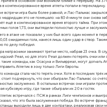
, причём в основном они возникли ближе к перерыву. На 37
 а в компенсированное время атлеты попали в перекладину.
е встречи игра была более равной, и Лас-Пальмас закрылс
 мадридцам это не помешало: на 83-й минуте они снова заб
чёт ещё в компенсированное время второго тайма. При этом
мых голов 1,73, они выглядели полностью лучше и заслужил
го в атаке не показали: у них был всего один момент в пер
 0,03 ожидаемых гола, нанеся лишь один удар в створ. Таки
ью по делу победил.
ра матрасники занимают третье место, набрав 23 очка. В с
идский Реал, но для этого Реал должен потерять очки или 
 такие команды, как Осасуна и Вильярреал, могут догнать Ат
тправить Атлетик в зону только Лиги Европы.
то команда стала часто терять очки. Хотя в последних трёх и
стоит подчеркнуть, что они обыграли Лас-Пальмас со счёто
лностью заслуженно. В остальных встречах они играли прот
ая кубковую игру, где также обыграли их 2:0 в гостях.
тлетик встречался с ПСЖ в рамках Лиги чемпионов и выиграл
е сказал, что это была заслуженная победа. Во встрече фран
спанцы выходили лишь в две контратаки, реализовав свои 