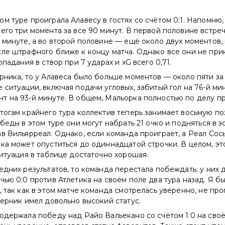
м туре проиграла Алавесу в гостях со счётом 0:1. Напомню, 
его три момента за все 90 минут. В первой половине встреч
 минуте, а во второй половине — ещё около двух моментов,
сле штрафного ближе к концу матча. Однако все они не пр
опадания в створ при 7 ударах и xG всего 0,71.
рника, то у Алавеса было больше моментов — около пяти за
 ситуации, включая подачи угловых, забитый гол на 76-й ми
 на 93-й минуте. В общем, Мальорка полностью по делу пр
тогам крайнего тура коллектив теперь занимает восьмую по
обеды в этом туре они могут набрать 21 очко и подняться в з
в Вильярреал. Однако, если команда проиграет, а Реал Со
ка может опуститься до одиннадцатой строчки. В целом, эт
ситуация в таблице достаточно хорошая.
едних результатов, то команда перестала побеждать: у них 
чью 0:0 против Атлетика на своём поле два тура назад. Я бы
, так как в этом матче команда смотрелась уверенно, не про
перник имел довольно высокий статус.
одержала победу над Райо Вальекано со счётом 1:0 на сво