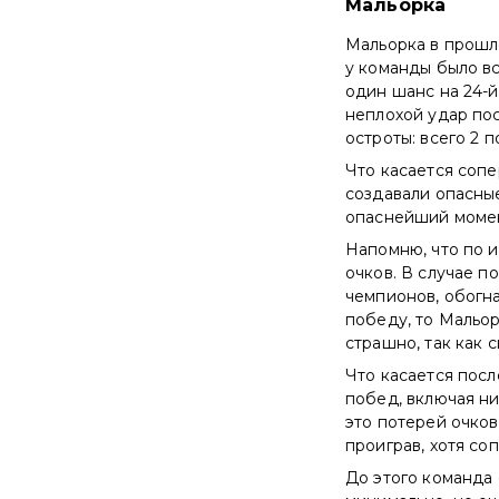
Мальорка
Мальорка в прошло
у команды было вс
один шанс на 24-й
неплохой удар по
остроты: всего 2 п
Что касается сопе
создавали опасные
опаснейший момент
Напомню, что по и
очков. В случае п
чемпионов, обогна
победу, то Мальор
страшно, так как 
Что касается посл
побед, включая ни
это потерей очков
проиграв, хотя со
До этого команда 