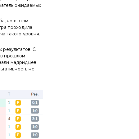
азатель ожидаемых
а, но в этом
игра проходила
ча такого уровня.
 результатов. С
о в прошлом
ывали мадридцев
льтативность не