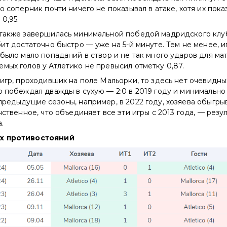
то соперник почти ничего не показывал в атаке, хотя их пок
0,95.
 также завершилась минимальной победой мадридского клуб
бит достаточно быстро — уже на 5-й минуте. Тем не менее, 
 было мало попаданий в створ и не так много ударов для мат
мых голов у Атлетико не превысил отметку 0,87.
 игр, проходивших на поле Мальорки, то здесь нет очевидных
о побеждал дважды в сухую — 2:0 в 2019 году и минимальн
предыдущие сезоны, например, в 2022 году, хозяева обыгр
нственное, что объединяет все эти игры с 2013 года, — резу
.
х противостояний