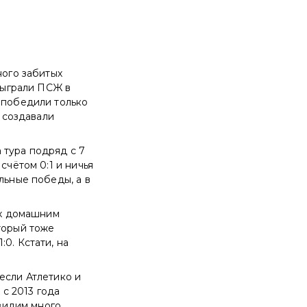
ного забитых
обыграли ПСЖ в
 победили только
о создавали
 тура подряд с 7
счётом 0:1 и ничья
льные победы, а в
их домашним
торый тоже
0. Кстати, на
если Атлетико и
 с 2013 года
увидим много