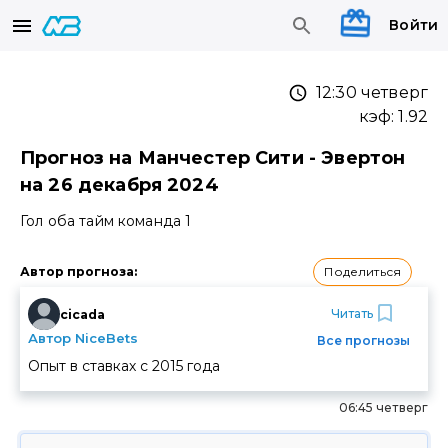
Войти
12:30 четверг
кэф:
1.92
Прогноз на Манчестер Сити - Эвертон
на 26 декабря 2024
Гол оба тайм команда 1
Поделиться
Автор прогноза
:
Читать
cicada
Автор NiceBets
Все прогнозы
Опыт в ставках с
2015
года
06:45 четверг