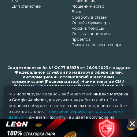
Live
Психология
Для статистики
Мошенничество
Банк
С работы в ставки
Онлайн букмекеры
России: помощь
Отзывы капперов и
проектов
Вилки в ставках на спорт
Свидетельство Эл № ФС77-85938 от 26.09.2023 г. выдано
Федеральной службой по надзору в сфере связи,
информационных технологий и массовых
коммуникаций (Роскомнадзор). Наименование СМИ:
“NiceBets”. Учредитель: ООО “НАЙСБЕТС” Главный
редактор: Харьков Н.Н. Почта редакции: support@nice-
Мы используем сервисы веб-аналитики
Яндекс.Метрика
bets.ru
и
Google Analytics
для улучшения работы сайта. Эти
сервисы собирают данные о вашем поведении на сайте
в соответствии с
Политикой обработки персональных
© 2018-2024 NiceBets. 18+
данных
. Нажимая «Принять», вы даёте согласие на
обработку ваших данных этими сервисами.