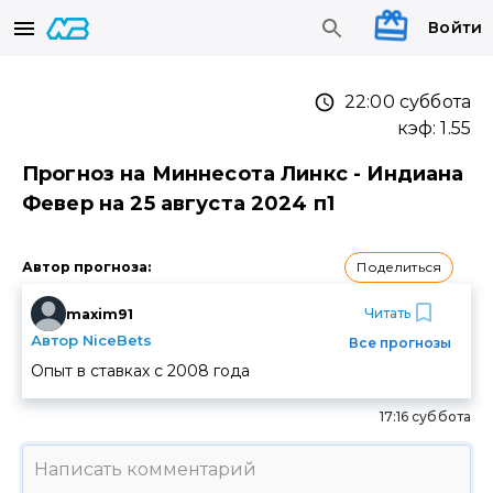
Войти
22:00 суббота
кэф:
1.55
Прогноз на Миннесота Линкс - Индиана
Февер на 25 августа 2024 п1
Поделиться
Автор прогноза
:
Читать
maxim91
Автор NiceBets
Все прогнозы
Опыт в ставках с
2008
года
17:16 суббота