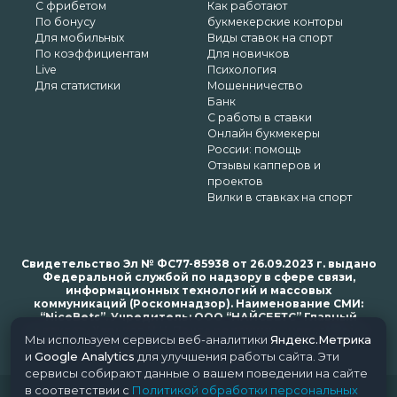
С фрибетом
Как работают
По бонусу
букмекерские конторы
Для мобильных
Виды ставок на спорт
По коэффициентам
Для новичков
Live
Психология
Для статистики
Мошенничество
Банк
С работы в ставки
Онлайн букмекеры
России: помощь
Отзывы капперов и
проектов
Вилки в ставках на спорт
Свидетельство Эл № ФС77-85938 от 26.09.2023 г. выдано
Федеральной службой по надзору в сфере связи,
информационных технологий и массовых
коммуникаций (Роскомнадзор). Наименование СМИ:
“NiceBets”. Учредитель: ООО “НАЙСБЕТС” Главный
редактор: Харьков Н.Н. Почта редакции: support@nice-
Мы используем сервисы веб-аналитики
Яндекс.Метрика
bets.ru
и
Google Analytics
для улучшения работы сайта. Эти
сервисы собирают данные о вашем поведении на сайте
в соответствии с
Политикой обработки персональных
© 2018-2024 NiceBets. 18+