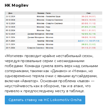
HK Mogilev
«Могилев» проводит крайне нестабильный сезон,
чередуя провальные серии с неожиданными
победами. Команда сумела взять верх над сильными
соперниками, такими как «Динамо» и «Неман», но
одновременно теряла очки с явными аутсайдерами,
включая «Авиатор». Основная проблема «львов» —
неустойчивость как в обороне, так и в атаке, что
привело к предпоследнему месту в таблице.
Сделать ставку на HC Lokomotiv Orsha