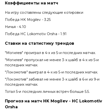
Коэффициенты на матч
На игру составлены следующие котировки
Победа HK Mogilev - 3.25
Ничья - 4.10
Победа HC Lokomotiv Orsha - 1.91
Ставки на статистику трендов
"Могилев" проиграл в 4-х из 5-и последних матчах.
"Могилев" пропускал не менее 3-х шайб в 4-х из 5-и
последних матчах.
"Локомотив" выиграл в 4-х из 5-и последних матчах.
"Локомотив" забивал не менее 3-х шайб в 6-и из 9-и
последних матчах.
Тотал 5-и последних личных встреч больше 5.5.
Прогноз на матч HK Mogilev - HC Lokomotiv
Orsha