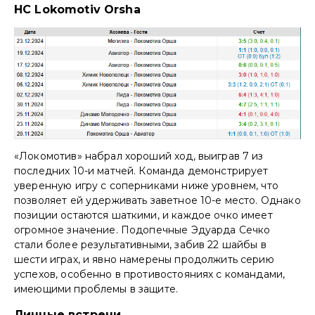
HC Lokomotiv Orsha
«Локомотив» набрал хороший ход, выиграв 7 из
последних 10-и матчей. Команда демонстрирует
уверенную игру с соперниками ниже уровнем, что
позволяет ей удерживать заветное 10-е место. Однако
позиции остаются шаткими, и каждое очко имеет
огромное значение. Подопечные Эдуарда Сечко
стали более результативными, забив 22 шайбы в
шести играх, и явно намерены продолжить серию
успехов, особенно в противостояниях с командами,
имеющими проблемы в защите.
Личные встречи