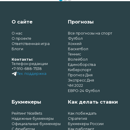
О сайте
Прогнозы
О нас
Все прогнозы на спорт
О проекте
Футбол
Ответственная игра
Хоккей
Блоги
Баскетбол
Теннис
Контакты:
Волейбол
Телефон редакции
Единоборства
+7-910-688-7538
Киберспорт
Тех. поддержка
Прогноз Дня
Экспресс Дня
ЧМ 2022
ЕВРО-24 Футбол
Букмекеры
Как делать ставки
Рейтинг NiceBets
Как побеждать
Надежные букмекеры
Стратегия
Официальные букмекеры
Букмекеры России
С фрибетом
Как работают