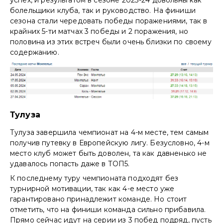
болельщики клуба, так и руководство. На финиши
сезона стали чередовать победы поражениями, так в
крайних 5-ти матчах 3 победы и 2 поражения, но
половина из этих встреч были очень близки по своему
содержанию.
Тулуза
Тулуза завершила чемпионат на 4-м месте, тем самым
получив путевку в Европейскую лигу. Безусловно, 4-м
место клуб может быть доволен, та как давненько не
удавалось попасть даже в ТОП5.
К последнему туру чемпионата подходят без
турнирной мотивации, так как 4-е место уже
гарантировано принадлежит команде. Но стоит
отметить, что на финиши команда сильно прибавила.
Прямо сейчас идут на серии из 3 побед подряд, пусть