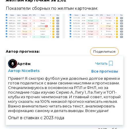
Показатели сборных по желтым карточкам:
Поделиться
Автор прогноза
:
Читать
Артём
Автор NiceBets
Все прогнозы
Привет! Я смотрю футбол уже довольно долгое время и
готов поделиться с вами своими мыслями и прогнозами.
Специализируюсь в основном на РПЛ и ФНЛ, но за
последние годы изучаю Серию А, Лигу 1, Ла Лигу и ТОП-
клубы из прочих чемпионатов. И главный совет, который
могу сказать: на 100% никакой прогноз написать нельзя.
Важно внимательно читать весь текст, анализировать
информацию самому и делать выводы. Всем удачи!
Опыт в ставках с
2023
года