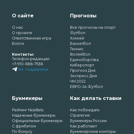
О сайте
Прогнозы
О нас
Все прогнозы на спорт
О проекте
Футбол
Ответственная игра
Хоккей
Блоги
Баскетбол
Теннис
Контакты:
Волейбол
Телефон редакции
Единоборства
+7-910-688-7538
Киберспорт
Тех. поддержка
Прогноз Дня
Экспресс Дня
ЧМ 2022
ЕВРО-24 Футбол
Букмекеры
Как делать ставки
Рейтинг NiceBets
Как побеждать
Надежные букмекеры
Стратегия
Официальные букмекеры
Букмекеры России
С фрибетом
Как работают
По бонусу
букмекерские конторы