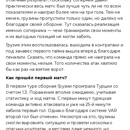
практически весь матч: был лучше чуть ли не по всем
показателям и наиграл более чем на три гола. Тем не
менее, грузины пропустили только один, но далеко не
благодаря своей обороне. Тут сказалась реализация
именно соперника — чехи транжирили свои моменты
и из выгодных позиций не могли забить.
Грузия этим воспользовалась: выходила в контратаки и
под занавес первого тайма вышла вперёд благодаря
пенальти. Сказать, что команда прямо не наиграла на
свои моменты, нельзя. Того количества атак хватило
бы как раз на взятие ворот.
Как прошёл первый матч?
В первом туре сборная Грузии проиграла Турции со
счетом 1:3. Поражение вполне ожидаемо, учитывая
статистику и ход матча. С первых минут турецкая
команда активно атаковала и уже на 25-й минуте
забила первый гол. Однако благодаря системе VAR
второй гол был отменен. Несмотря на это, грузины
смогли выровнять ситуацию и провели несколько
опасных контратак, а местами даже немного, но