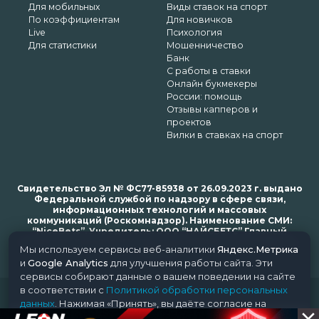
Для мобильных
Виды ставок на спорт
По коэффициентам
Для новичков
Live
Психология
Для статистики
Мошенничество
Банк
С работы в ставки
Онлайн букмекеры
России: помощь
Отзывы капперов и
проектов
Вилки в ставках на спорт
Свидетельство Эл № ФС77-85938 от 26.09.2023 г. выдано
Федеральной службой по надзору в сфере связи,
информационных технологий и массовых
коммуникаций (Роскомнадзор). Наименование СМИ:
“NiceBets”. Учредитель: ООО “НАЙСБЕТС” Главный
редактор: Харьков Н.Н. Почта редакции: support@nice-
Мы используем сервисы веб-аналитики
Яндекс.Метрика
bets.ru
и
Google Analytics
для улучшения работы сайта. Эти
сервисы собирают данные о вашем поведении на сайте
в соответствии с
Политикой обработки персональных
© 2018-2024 NiceBets. 18+
данных
. Нажимая «Принять», вы даёте согласие на
обработку ваших данных этими сервисами.