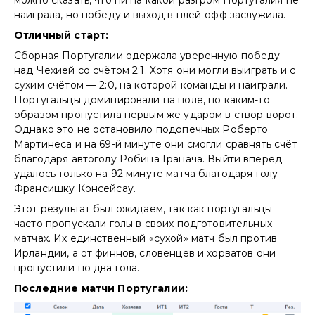
можно сказать, что ни на какой разгром Португалия не
наиграла, но победу и выход в плей-офф заслужила.
Отличный старт:
Сборная Португалии одержала уверенную победу
над Чехией со счётом 2:1. Хотя они могли выиграть и с
сухим счётом — 2:0, на которой команды и наиграли.
Португальцы доминировали на поле, но каким-то
образом пропустила первым же ударом в створ ворот.
Однако это не остановило подопечных Роберто
Мартинеса и на 69-й минуте они смогли сравнять счёт
благодаря автоголу Робина Гранача. Выйти вперёд
удалось только на 92 минуте матча благодаря голу
Франсишку Консейсау.
Этот результат был ожидаем, так как португальцы
часто пропускали голы в своих подготовительных
матчах. Их единственный «сухой» матч был против
Ирландии, а от финнов, словенцев и хорватов они
пропустили по два гола.
Последние матчи Португалии: