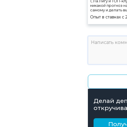
1, Ла Лигу и ТОП-к
никакой прогноз н
самому и делать в
Опыт в ставках с
Делай деп
откручива
получай б
рублей
Получ