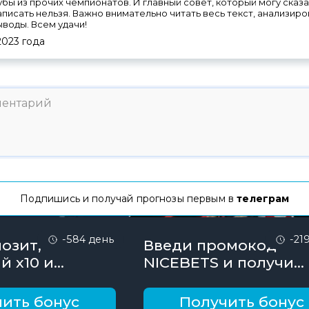
лубы из прочих чемпионатов. И главный совет, который могу сказа
аписать нельзя. Важно внимательно читать весь текст, анализи
ыводы. Всем удачи!
2023
года
Подпишись и получай прогнозы первым в
телеграм
-584 день
-21
озит,
Введи промокод
й х10 и
NICEBETS и получи
онус до 10000
26000₽ поэтапно
ить бонус
Получить бонус