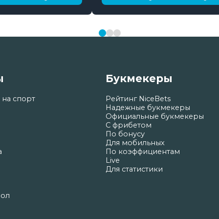
ы
Букмекеры
 на спорт
Рейтинг NiceBets
Надежные букмекеры
Официальные букмекеры
С фрибетом
По бонусу
Для мобильных
а
По коэффициентам
Live
Для статистики
бол