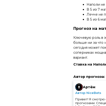
Наполи не
В 5 из 7 м
Лечче не 
В 5 из 6 м
Прогноз на ма
Ключевую роль в э
больше ни за что 
сегодня может пом
соперниках мощная
вариант.
Ставка на Наполи
Автор прогноза
:
Артём
Автор NiceBets
Привет! Я смотрю 
прогнозами. Специ