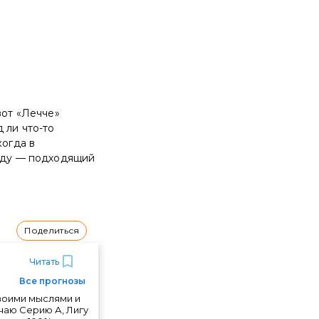
вот «Лечче»
 ли что-то
когда в
беду — подходящий
Поделиться
Читать
Все прогнозы
своими мыслями и
чаю Серию А, Лигу