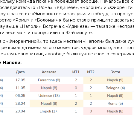
кольку команда пока не побеждает вообще. Началось всё с
оследовательно «Рома», «Удинезе», «Болонья» и «Фиорентина
ру нюансов: с «Эмполи» гости заслужили победу, но пропус
ротив «Ромы» и «Болоньи» я бы не стал в принципе давать 
ву выше «Наполи». Встреча с «Удинезе» — такая же несправ
и весь матч и пропустили на 92-й минуте.
а с «Фиорентиной», то здесь местами «Наполи» был даже луч
гре команда имела много моментов, ударов много, а вот поп
ентам неаполитанцы вообще были лучше своего соперника
 Наполи: