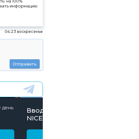
ть: на 100%
ровать информацию
04:23 воскресенье
Отправить
9 день
844 дней
Вводи Промокод
NICE15000 и забирай
бонусы
Получить бонус