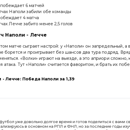
 побеждает 6 матчей
атчах Наполи забили обе команды
побеждает 4 матча
атчах Лечче забито менее 2,5 голов
тч Наполи - Лечче
том матче сыграет настрой: у «Наполи» он запредельный, а 
не борется и проигрывает без шансов два тура подряд. Вряд
еняться. «Волки» играют на выезде, а это априори сложно, 
 атака. Тут «Наполи» считается фаворитом, и брать их по
 - Лечче: Победа Наполи за 1,39
футбол уже довольно долгое время и готов поделиться с вами 
ализируюсь в основном на РПЛ и ФНЛ, но за последние годы изу