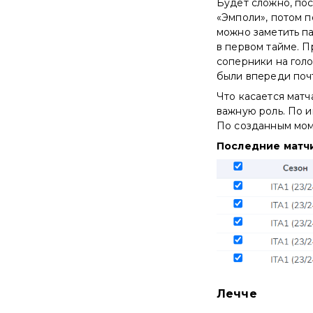
Будет сложно, пос
«Эмполи», потом п
можно заметить па
в первом тайме. П
соперники на голо
были впереди почт
Что касается матч
важную роль. По и
По созданным мом
Последние матчи
Лечче