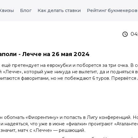
Квизы
Блог
Как делать ставки
Рейтинг букмекеров
04
аполи - Лечче на 26 мая 2024
 ещё претендует на еврокубки и поборется за три очка. В 
«Лечче», который уже никуда не вылетит, да и подняться 
читаются фаворитами, но не побеждают 6 туров. Прервётся 
н обогнать «Фиорентину» и попасть в Лигу конференций. Но
и надеяться, что уже в июне «фиалки» проиграют «Аталанте»
 значит, матч с «Лечче» — решающий.