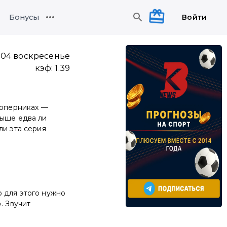
Войти
Бонусы
:04 воскресенье
кэф:
1.39
соперниках —
выше едва ли
ли эта серия
 для этого нужно
. Звучит