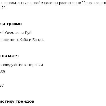
неаполитанцы на своём поле сыграли вничью 1:1, но в отве
2:1.
т и травмы
ий, Осимхен и Руй.
Корфитцен, Каба и Банда.
 на матч
ны следующие котировки
,39
87
тистику трендов