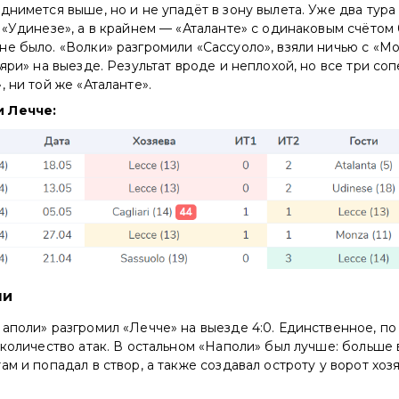
днимется выше, но и не упадёт в зону вылета. Уже два тур
 «Удинезе», а в крайнем — «Аталанте» с одинаковым счётом 0
е было. «Волки» разгромили «Сассуоло», взяли ничью с «Мо
ьяри» на выезде. Результат вроде и неплохой, но все три со
, ни той же «Аталанте».
 Лечче:
чи
аполи» разгромил «Лечче» на выезде 4:0. Единственное, п
 количество атак. В остальном «Наполи» был лучше: больше 
ам и попадал в створ, а также создавал остроту у ворот хозя