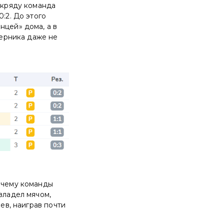
а кряду команда
:2. До этого
нцей» дома, а в
перника даже не
о чему команды
владел мячом,
ев, наиграв почти