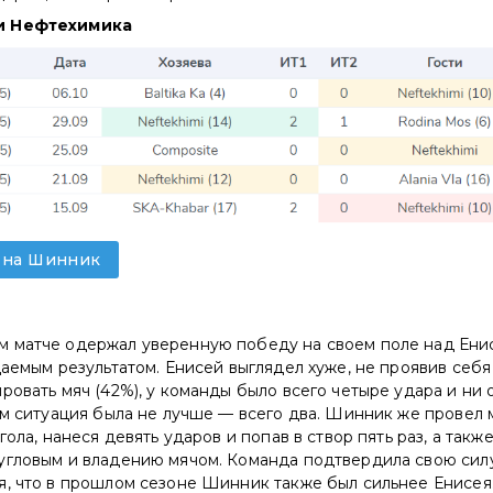
и Нефтехимика
у на Шинник
 матче одержал уверенную победу на своем поле над Ени
даемым результатом. Енисей выглядел хуже, не проявив себя 
ровать мяч (42%), у команды было всего четыре удара и ни
ым ситуация была не лучше — всего два. Шинник же провел 
гола, нанеся девять ударов и попав в створ пять раз, а такж
угловым и владению мячом. Команда подтвердила свою силу
я, что в прошлом сезоне Шинник также был сильнее Енисея