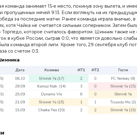
я команда занимает 15-е место, покинув зону вылета, и имее
и пропущенных мячей 9:13. Если взглянуть на их предыдущую
обеда за последние матчи. Ранее команда играла вничью, в 
тях, хотя Чайка не считается сильным соперником. Затем была
в Торпедо, которое считалось фаворитом. Шинник также не
к в кубке России, сыграв 0:0, что является довольно слабы
 была команда второй лиги. Кроме того, 29 сентября клуб п
за со счетом 0:3.
Шинника
чи