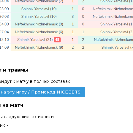
т и травмы
дут к матчу в полных составах
 на эту игру / Промокод NICEBETS
 на матч
ны следующие котировки
ик -