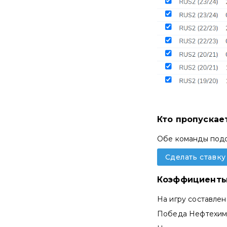
Кто пропускае
Обе команды подой
Сделать ставку
Коэффициенты
На игру составле
Победа Нефтехим