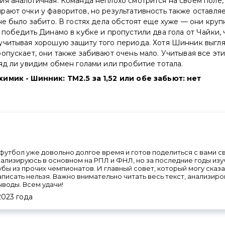
я аналогичная. Команда неплохо смотрится на своем поле,
ают очки у фаворитов, но результативность также оставляе
не было забито. В гостях дела обстоят еще хуже — они кру
 победить Динамо в кубке и пропустили два гола от Чайки, 
учитывая хорошую защиту того периода. Хотя Шинник выгля
опускает, они также забивают очень мало. Учитывая все эти
яд ли увидим обмен голами или пробитие тотала.
имик - Шинник: ТМ2.5 за 1,52 или обе забьют: нет
футбол уже довольно долгое время и готов поделиться с вами 
ализируюсь в основном на РПЛ и ФНЛ, но за последние годы изу
лубы из прочих чемпионатов. И главный совет, который могу сказа
аписать нельзя. Важно внимательно читать весь текст, анализи
ыводы. Всем удачи!
2023
года