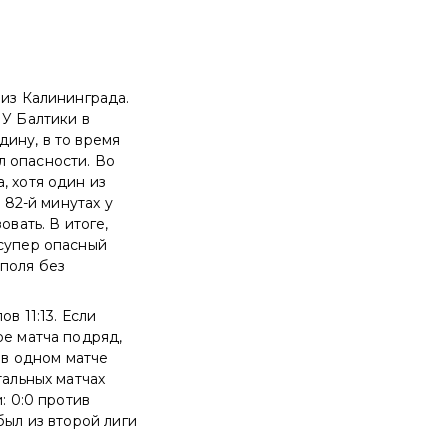
 из Калининграда.
 У Балтики в
ину, в то время
л опасности. Во
, хотя один из
 82-й минутах у
овать. В итоге,
 супер опасный
 поля без
в 11:13. Если
ре матча подряд,
 в одном матче
тальных матчах
: 0:0 против
был из второй лиги