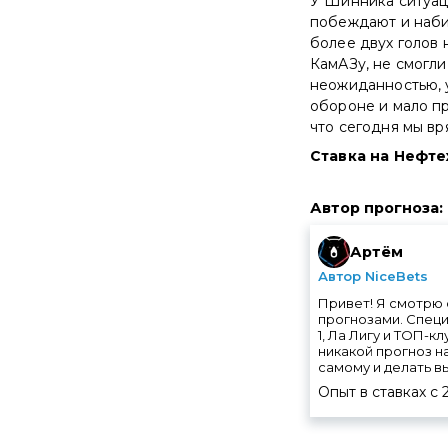
У Шинника ситуаци
побеждают и набир
более двух голов 
КамАЗу, не смогли
неожиданностью, 
обороне и мало пр
что сегодня мы вр
Ставка на Нефтех
Автор прогноза
:
Артём
Автор NiceBets
Привет! Я смотрю 
прогнозами. Специ
1, Ла Лигу и ТОП-к
никакой прогноз н
самому и делать в
Опыт в ставках с