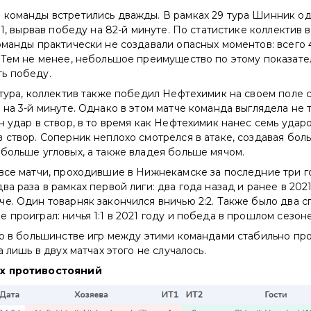
 команды встретились дважды. В рамках 29 тура Шинник о
2:1, вырвав победу на 82-й минуте. По статистике коллектив
оманды практически не создавали опасных моментов: всего 4
. Тем не менее, небольшое преимущество по этому показат
ь победу.
 тура, коллектив также победил Нефтехимик на своем поле со
 на 3-й минуте. Однако в этом матче команда выглядела не 
н удар в створ, в то время как Нефтехимик нанес семь ударо
 створ. Соперник неплохо смотрелся в атаке, создавая бол
больше угловых, а также владея больше мячом.
 все матчи, проходившие в Нижнекамске за последние три 
ва раза в рамках первой лиги: два года назад и ранее в 2021
е. Один товарняк закончился вничью 2:2. Также было два сп
 проиграл: ничья 1:1 в 2021 году и победа в прошлом сезоне
что в большинстве игр между этими командами стабильно пр
а лишь в двух матчах этого не случалось.
х противостояний