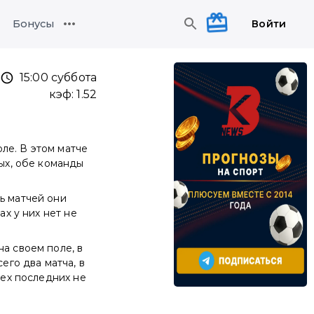
Войти
Бонусы
15:00 суббота
кэф:
1.52
ле. В этом матче
вых, обе команды
ь матчей они
ах у них нет не
а своем поле, в
его два матча, в
рех последних не