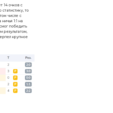
т 14 очков с
 статистику, то
том числе с
 ничья 1:1 на
 смог победить
м результатом,
отерпел крупное