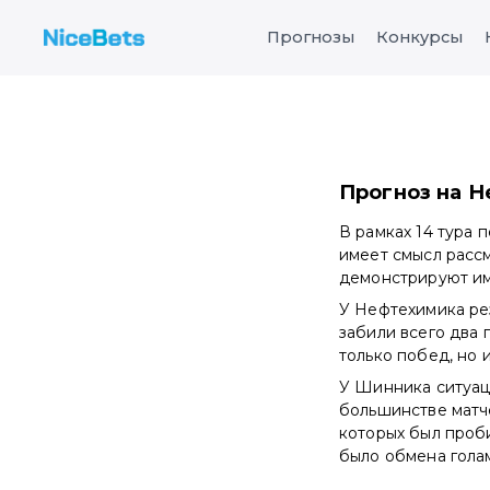
Прогнозы
Конкурсы
Прогноз на Н
В рамках 14 тура 
имеет смысл рассм
демонстрируют им
У Нефтехимика рез
забили всего два г
только побед, но 
У Шинника ситуаци
большинстве матче
которых был проби
было обмена гола