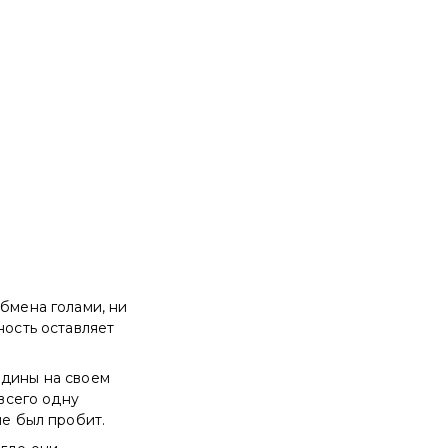
обмена голами, ни
ность оставляет
одины на своем
 всего одну
не был пробит.