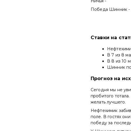
Ничья -
Победа Шинник -
Ставки на ста
Нефтехими
В 7 из 8 м
В 8 из 10 
Шинник по
Прогноз на ис
Сегодня мы не уви
пробитого тотала.
желать лучшего.
Нефтехимик забива
поле. В гостях он
победу за последн