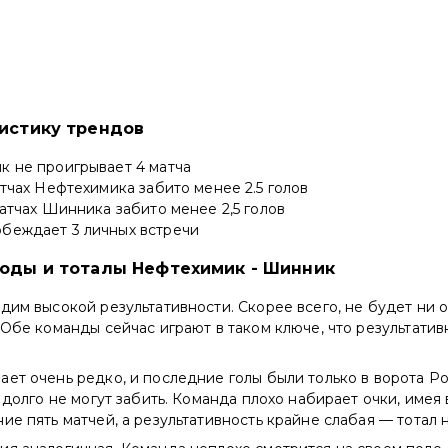
тистику трендов
к не проигрывает 4 матча
атчах Нефтехимика забито менее 2.5 голов
матчах Шинника забито менее 2,5 голов
беждает 3 личных встречи
ходы и тоталы Нефтехимик - Шинник
дим высокой результативности. Скорее всего, не будет ни 
 Обе команды сейчас играют в таком ключе, что результатив
ет очень редко, и последние голы были только в ворота Р
и долго не могут забить. Команда плохо набирает очки, имея
ие пять матчей, а результативность крайне слабая — тотал 