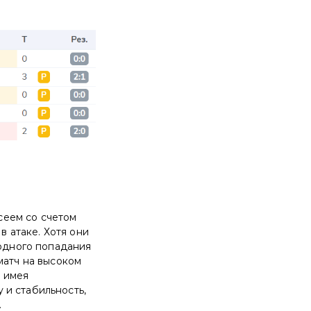
сеем со счетом
в атаке. Хотя они
 одного попадания
матч на высоком
е имея
 и стабильность,
.