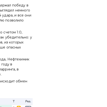
держал победу в
 выглядел немного
 удара, и все они
елю позволило
 счетом 1:0,
так убедительно: у
в, из которых
ьше опасных
года, Нефтехимик
 году в
арринга, в
.
оисходит обмен