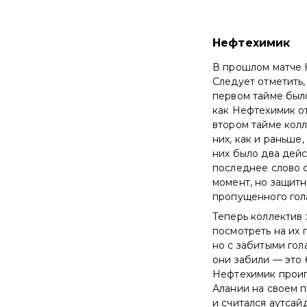
Нефтехимик
В прошлом матче Н
Следует отметить,
первом тайме было
как Нефтехимик о
втором тайме колл
них, как и раньше
них было два дейс
последнее слово о
момент, но защитн
пропущенного гол
Теперь коллектив 
посмотреть на их 
но с забитыми гол
они забили — это 
Нефтехимик проигр
Алании на своем п
и считался аутсай