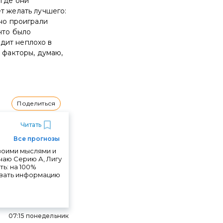
 где они
т желать лучшего:
пно проиграли
что было
дит неплохо в
 факторы, думаю,
Поделиться
Читать
Все прогнозы
своими мыслями и
чаю Серию А, Лигу
ть: на 100%
ровать информацию
07:15 понедельник