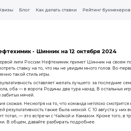
Квизы
Блог
Как делать ставки
Рейтинг букмекеров
ефтехимик - Шинник на 12 октября 2024
первой лиги России Нефтехимик примет Шинник на своем по
отреть ставку на то, что мы не увидим много голов. Во-пер
енно такой стиль игры.
ультативность оставляет желать лучшего: за последние сем
ола, оба — в ворота Родины два тура назад. В остальных игр
и забитых мячей.
я схожая. Несмотря на то, что команда неплохо смотрится н
й результативность также была низкой. С 10 августа у них вс
т тотал, — это встречи с Чайкой и Камазом. Кроме того, в т
ми. В общем, давайте разбирать подробнее.