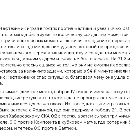
ефтехимик играл в гостях против Балтики и увёз ничью 0:0
 что команда была хуже по количеству созданных моментов.
 три очень опасных момента, включая попадание в переклад
тветил лишь одним дальним ударом, который не представля
ектив немного перехватил инициативу и создал три момента
, оказался дальним ударом и снова не был опасным. На 71-й и
твительно опасных шанса на гол, но они не смогли их реализ
сталось за калининградцами, которые в 94-й минуте имели
ик Нефтехимика спас ситуацию, благодаря чему она ушла с
а.
занимает девятое место, набрав 17 очков и имея разницу голо
последние результаты, то команда не проигрывает уже четы
ами у них всё довольно плохо. Из последних пяти игр только
была встреча с Родиной, где они одержали победу 2:1. В ос
ал Хабаровскому СКА 0:2 в гостях, а затем сыграл три ничьи
оле, 0:0 против Композита в кубковом матче, где соперник 
дером, и теперь 0:0 против Балтики.