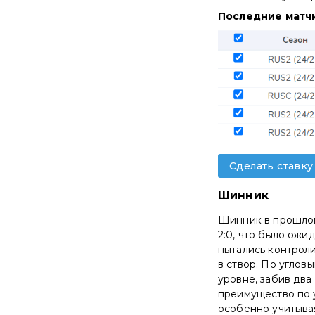
Последние матч
Сделать ставк
Шинник
Шинник в прошлом
2:0, что было ожи
пытались контроли
в створ. По углов
уровне, забив два 
преимущество по 
особенно учитыва