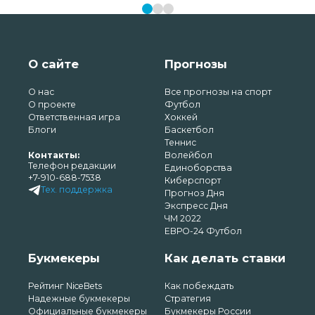
О сайте
Прогнозы
О нас
Все прогнозы на спорт
О проекте
Футбол
Ответственная игра
Хоккей
Блоги
Баскетбол
Теннис
Контакты:
Волейбол
Телефон редакции
Единоборства
+7-910-688-7538
Киберспорт
Тех. поддержка
Прогноз Дня
Экспресс Дня
ЧМ 2022
ЕВРО-24 Футбол
Букмекеры
Как делать ставки
Рейтинг NiceBets
Как побеждать
Надежные букмекеры
Стратегия
Официальные букмекеры
Букмекеры России