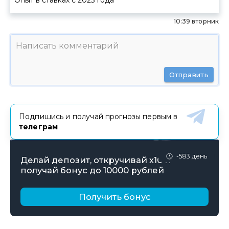
10:39 вторник
Отправить
Подпишись и получай прогнозы первым в
телеграм
-583 день
Делай депозит, откручивай х10 и
получай бонус до 10000 рублей
Получить бонус