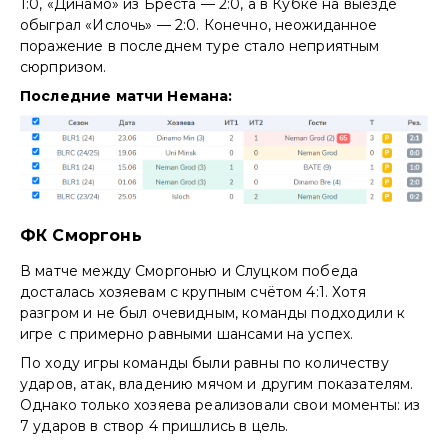
1:0, «Динамо» из Бреста — 2:0, а в Кубке на выезде
обыграл «Ислочь» — 2:0. Конечно, неожиданное
поражение в последнем туре стало неприятным
сюрпризом.
Последние матчи Немана:
ФК Сморгонь
В матче между Сморгонью и Слуцком победа
досталась хозяевам с крупным счётом 4:1. Хотя
разгром и не был очевидным, команды подходили к
игре с примерно равными шансами на успех.
По ходу игры команды были равны по количеству
ударов, атак, владению мячом и другим показателям.
Однако только хозяева реализовали свои моменты: из
7 ударов в створ 4 пришлись в цель.