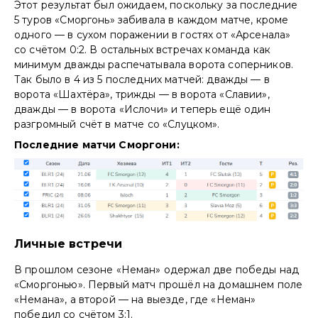
Этот результат был ожидаем, поскольку за последние
5 туров «Сморгонь» забивала в каждом матче, кроме
одного — в сухом поражении в гостях от «Арсенала»
со счётом 0:2. В остальных встречах команда как
минимум дважды распечатывала ворота соперников.
Так было в 4 из 5 последних матчей: дважды — в
ворота «Шахтёра», трижды — в ворота «Славии»,
дважды — в ворота «Ислочи» и теперь ещё один
разгромный счёт в матче со «Слуцком».
Последние матчи Сморгони:
Личные встречи
В прошлом сезоне «Неман» одержал две победы над
«Сморгонью». Первый матч прошёл на домашнем поле
«Немана», а второй — на выезде, где «Неман»
победил со счётом 3:1.