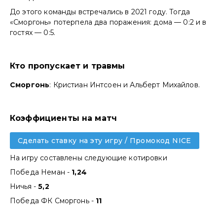
До этого команды встречались в 2021 году. Тогда
«Сморгонь» потерпела два поражения: дома — 0:2 и в
гостях — 0:5.
Кто пропускает и травмы
Сморгонь
: Кристиан Интсоен и Альберт Михайлов.
Коэффициенты на матч
Сделать ставку на эту игру / Промокод NICE
На игру составлены следующие котировки
Победа Неман -
1,24
Ничья -
5,2
Победа ФК Сморгонь -
11