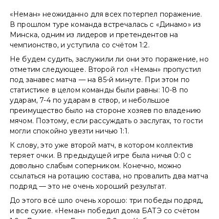
«Неман» неожиданно для всех потерпел поражение.
В прошлом туре команда встречалась с «Динамо» из
Минска, одним из лидеров и претендентов на
чемпионство, и уступила со счётом 1:2.
Не будем судить, заслужили ли они это поражение, но
отметим следующее. Второй гол «Неман» пропустил
под занавес матча — на 85-й минуте. При этом по
статистике в целом команды были равны: 10-8 по
ударам, 7-4 по ударам в створ, и небольшое
преимущество было на стороне хозяев по владению
мячом. Поэтому, если рассуждать о заслугах, то гости
могли спокойно увезти ничью 1:1.
К слову, это уже второй матч, в котором коллектив
теряет очки. В предыдущей игре была ничья 0:0 с
довольно слабым соперником. Конечно, можно
ссылаться на ротацию состава, но провалить два матча
подряд — это не очень хороший результат.
До этого всё шло очень хорошо: три победы подряд,
и все сухие. «Неман» победил дома БАТЭ со счётом