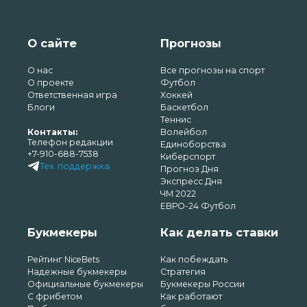
О сайте
Прогнозы
О нас
Все прогнозы на спорт
О проекте
Футбол
Ответственная игра
Хоккей
Блоги
Баскетбол
Теннис
Контакты:
Волейбол
Телефон редакции
Единоборства
+7-910-688-7538
Киберспорт
Тех. поддержка
Прогноз Дня
Экспресс Дня
ЧМ 2022
ЕВРО-24 Футбол
Букмекеры
Как делать ставки
Рейтинг NiceBets
Как побеждать
Надежные букмекеры
Стратегия
Официальные букмекеры
Букмекеры России
С фрибетом
Как работают