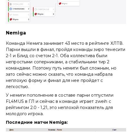
Nemiga
Команда Немига занимает 43 место в рейтинге ХЛТВ.
Парни вышли в финал, пройдя команды зиро тенесити
2-1 и Блид со счетом 2-1. Оба коллектива были
непростыми соперниками, а стабильными тир 2
командами. Поэтому путь немиги был сложным, но
зато сейчас можно сказать, что команда набрала
неплохую форму и финал для нее пройдет с
легкостью.
У немиги пополнение в составе парни отпустили
FL4MUS в ГЛ и сейчас в команде играет zweih с
рейтингом 2.0 - 1,21, это неплохой показатель для
молодого игрока.
Последние матчи Nemiga: