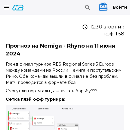
Войти
12:30 вторник
кэф:
1.58
Прогноз на Nemiga - Rhyno на 11 июня
2024
Гранд финал турнира RES Regional Series 5 Europe
между командами из России Немига и португальским
Рино. Обе команды вышли в финал не без проблем.
Матч проводится в формате бо3.
Смогут ли португальцы навязать борьбу???
Сетка плэй офф турнира: