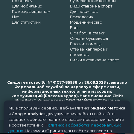
По бонусу
букмекерские конторы
Для мобильных
Виды ставок на спорт
По коэффициентам
Для новичков
Live
Психология
Для статистики
Мошенничество
Банк
С работы в ставки
Онлайн букмекеры
России: помощь
Отзывы капперов и
проектов
Вилки в ставках на спорт
Свидетельство Эл № ФС77-85938 от 26.09.2023 г. выдано
Федеральной службой по надзору в сфере связи,
информационных технологий и массовых
коммуникаций (Роскомнадзор). Наименование СМИ:
“NiceBets”. Учредитель: ООО “НАЙСБЕТС” Главный
редактор: Харьков Н.Н. Почта редакции: support@nice-
Мы используем сервисы веб-аналитики
Яндекс.Метрика
bets.ru
и
Google Analytics
для улучшения работы сайта. Эти
сервисы собирают данные о вашем поведении на сайте
в соответствии с
Политикой обработки персональных
© 2018-2024 NiceBets. 18+
данных
. Нажимая «Принять», вы даёте согласие на