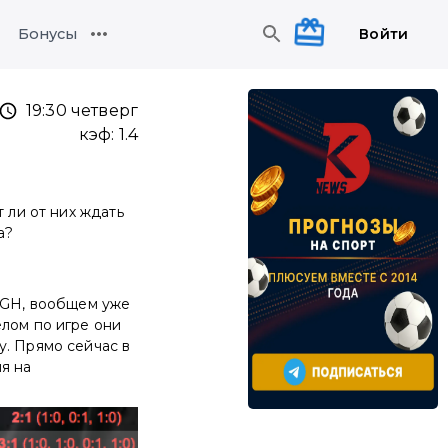
Войти
Бонусы
19:30 четверг
кэф:
1.4
 ли от них ждать
а?
, GH, вообщем уже
елом по игре они
у. Прямо сейчас в
я на