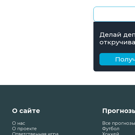
Делай деп
откручива
получай б
рублей
Получ
О сайте
Прогноз
О нас
Все прогнозы
О проекте
Футбол
Ответственная игра
Хоккей