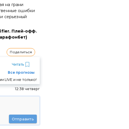
я на грани
бственные ошибки
 и серьезный
ifier. Плей-офф.
(марафонбет)
Поделиться
Читать
Все прогнозы
м LIVE и не только!
12:38 четверг
Отправить