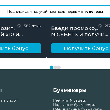
Подпишись и получай прогнозы первым в
телеграм
-582 день
-21
озит,
Введи промокод
й х10 и
NICEBETS и получи
онус до 10000
26000₽ поэтапно
ить бонус
Получить бонус
ы
Букмекеры
 на спорт
Рейтинг NiceBets
Надежные букмекеры
Официальные букмекеры