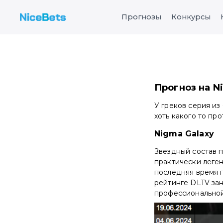
Прогнозы
Конкурсы
Прогноз на Ni
У греков серия из
хоть какого то пр
Nigma Galaxy
Звездный состав п
практически леген
последняя время п
рейтинге DLTV за
профессиональной