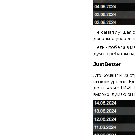
Не самая лучшая 
довольно уверенн
Цель - победа в м
думаю ребятам над
JustBetter
Это команды из ст
низком уровне. Ед
доты, но не ТИР1.
высоко, думаю он 