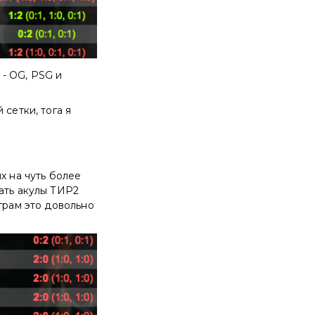
- OG, PSG и
сетки, тога я
х на чуть более
ать акулы ТИР2
грам это довольно