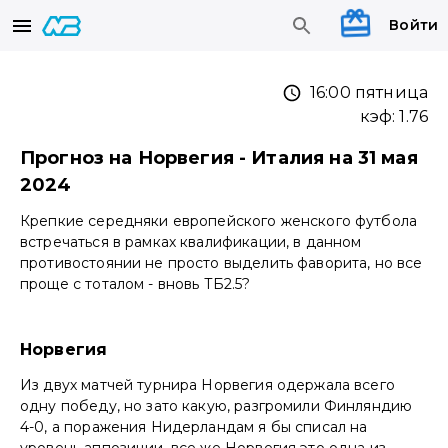
Войти
16:00 пятница
кэф:
1.76
Прогноз на Норвегия - Италия на 31 мая
2024
Крепкие середняки европейского женского футбола
встречаться в рамках квалификации, в данном
противостоянии не просто выделить фаворита, но все
проще с тоталом - вновь ТБ2.5?
Норвегия
Из двух матчей турнира Норвегия одержала всего
одну победу, но зато какую, разгромили Финляндию
4-0, а поражения Нидерландам я бы списал на
уровень аппозиции, все же Норвегия это одна из