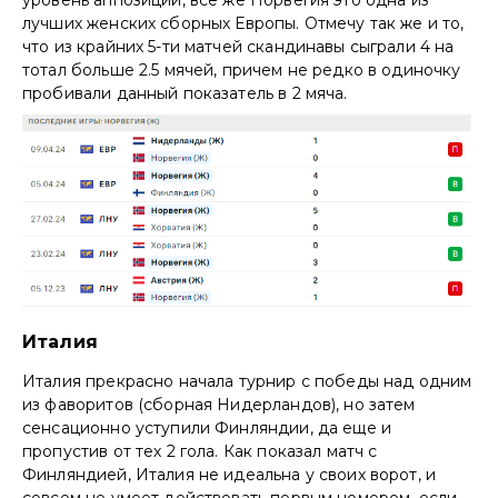
лучших женских сборных Европы. Отмечу так же и то,
что из крайних 5-ти матчей скандинавы сыграли 4 на
тотал больше 2.5 мячей, причем не редко в одиночку
пробивали данный показатель в 2 мяча.
Италия
Италия прекрасно начала турнир с победы над одним
из фаворитов (сборная Нидерландов), но затем
сенсационно уступили Финляндии, да еще и
пропустив от тех 2 гола. Как показал матч с
Финляндией, Италия не идеальна у своих ворот, и