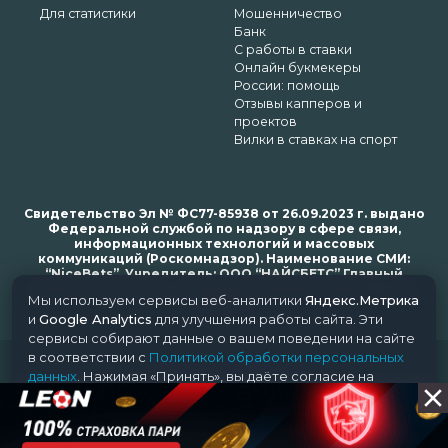
Для статистики
Мошенничество
Банк
С работы в ставки
Онлайн букмекеры
России: помощь
Отзывы капперов и
проектов
Вилки в ставках на спорт
Свидетельство Эл № ФС77-85938 от 26.09.2023 г. выдано
Федеральной службой по надзору в сфере связи,
информационных технологий и массовых
коммуникаций (Роскомнадзор). Наименование СМИ:
“NiceBets”. Учредитель: ООО “НАЙСБЕТС” Главный
редактор: Харьков Н.Н. Почта редакции: support@nice-
Мы используем сервисы веб-аналитики
Яндекс.Метрика
bets.ru
и
Google Analytics
для улучшения работы сайта. Эти
сервисы собирают данные о вашем поведении на сайте
в соответствии с
Политикой обработки персональных
© 2018-2024 NiceBets. 18+
данных
. Нажимая «Принять», вы даёте согласие на
обработку ваших данных этими сервисами.
Принять
Отклонить