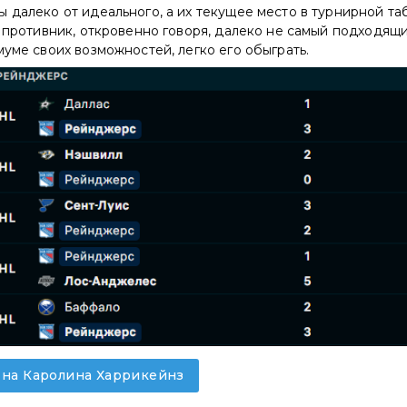
 далеко от идеального, а их текущее место в турнирной та
и противник, откровенно говоря, далеко не самый подходящи
муме своих возможностей, легко его обыграть.
у на Каролина Харрикейнз