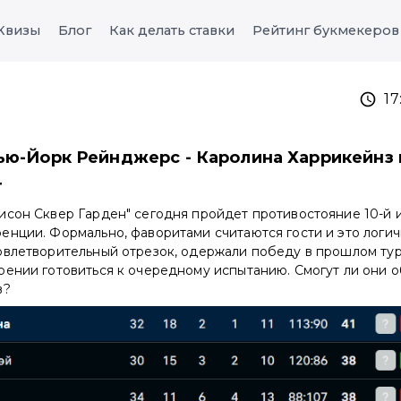
Квизы
Блог
Как делать ставки
Рейтинг букмекеров
17
ью-Йорк Рейнджерс - Каролина Харрикейнз 
4
сон Сквер Гарден" сегодня пройдет противостояние 10-й и
нции. Формально, фаворитами считаются гости и это логичн
овлетворительный отрезок, одержали победу в прошлом тур
оении готовиться к очередному испытанию. Смогут ли они 
в?