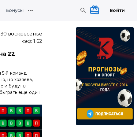
Войти
Бонусы
:30 воскресенье
кэф:
1.62
на 22
 5-й команд
о, но хозяева,
е и будут в
обыграть еще один