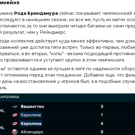
рикейнз
ружина
Рода Бриндамура
сейчас показывает чемпионский х
еследуют в нынешнем сезоне, но все же, пусть их матчи ос
тличаются, за то они выиграли четыре баталии из семи пре
 результат, чем у Рейнджерс.
езде коллектив действует куда менее эффективно, чем дом
ражений уже достигла пяти встреч. Только во-первых, любая
рваться, а во-вторых, "копы" - весьма подходящий противни
о проваливаются и уступают крупно в этом чемпионате.
аны" остаются одними из лучших в лиге по надежности обор
ет оптимизма перед этим поединком. Добавлю еще, что физ
й день на восстановление у игроков был, а в подобных случая
ль.