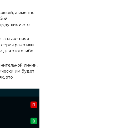
оккей, а именно
обой
дыдущих и это
а, а нынешняя
 серия рано или
к для этого, ибо
онительной линии,
ически им будет
х, это