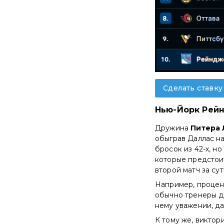
Сделать ставк
Нью-Йорк Рей
Дружина
Питера 
обыграв Даллас на
бросок из 42-х, н
которые предстоит
второй матч за сут
Например, процен
обычно тренеры да
нему уважении, дал
К тому же, виктор