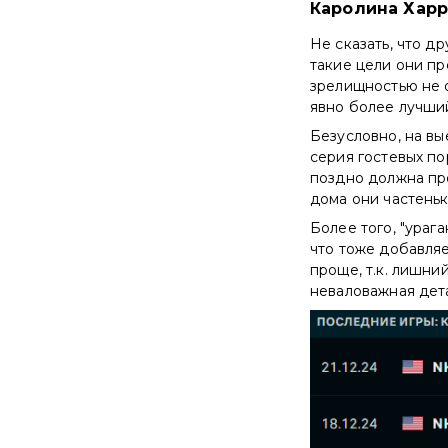
Каролина Хар
Не сказать, что д
такие цели они пр
зрелищностью не о
явно более лучший
Безусловно, на вы
серия гостевых по
поздно должна пре
дома они частеньк
Более того, "ураг
что тоже добавля
проще, т.к. лишни
неваловажная дета