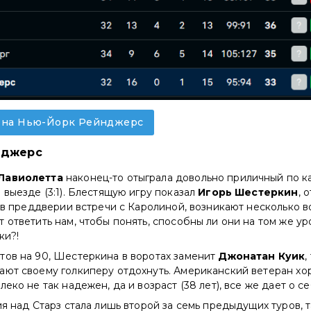
у на Нью-Йорк Рейнджерс
нджерс
Лавиолетта
наконец-то отыграла довольно приличный по к
 выезде (3:1). Блестящую игру показал
Игорь Шестеркин
, 
о в преддверии встречи с Каролиной, возникают несколько в
 ответить нам, чтобы понять, способны ли они на том же у
ки?!
тов на 90, Шестеркина в воротах заменит
Джонатан Куик
,
ют своему голкиперу отдохнуть. Американский ветеран хор
еко не так надежен, да и возраст (38 лет), все же дает о се
ия над Старз стала лишь второй за семь предыдущих туров, 