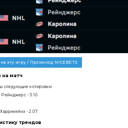
 на эту игру / Промокод NICEBETS
 на матч
ны следующие котировки
Рейнджерс - 3.10
Харрикейнз - 2.07
тистику трендов