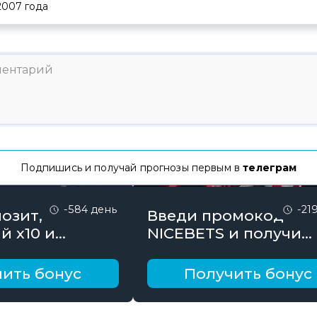
2007
года
Подпишись и получай прогнозы первым в
телеграм
-584 день
-21
озит,
Введи промокод
й х10 и
NICEBETS и получи
онус до 10000
26000₽ поэтапно
ить бонус
Получить бонус