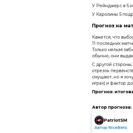
У Рейнджерс в 5 и
У Каролины 5 подря
Прогноз на ма
Кажется, что выбо
11 последних матч
Только нельзя заб
обычно, они выда
С другой стороны
отрезок первенств
смущают, но я хоч
играх) и фактор д
Прогноз: итогова
Автор прогноза
:
PatriotSM
Автор NiceBets