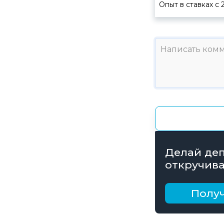
Опыт в ставках с
Делай деп
откручива
получай б
рублей
Получ