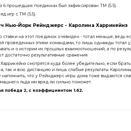
з 6 прошедших поединках был зафиксирован ТМ (5.5).
д игр с ТМ (5.5).
тч Нью-Йорк Рейнджерс - Каролина Харрикейнз
р ставки на этот поединок очевиден - тотал меньше, ведь ес
ей проведенных этими командами, то лишь однажды тотал у
ывать и о истории их прошлых взаимоотношений, а по резуль
ют достаточно результативные сражения.
, Харрикейнз смотрятся куда более убедительно, если брат
а, так и всю дистанцию и лишь слабые результаты Каролины 
у напомнить, что у Рейнджерс игры дома тоже выдаются сла
омашнего льда им вряд ли сильно поможет.
я победа 2, с коэффициентом 1.62.