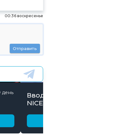
00:36 воскресенье
Отправить
9 день
844 дней
Вводи Промокод
NICE15000 и забирай
бонусы
Получить бонус