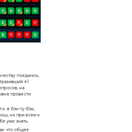
ачеству поединок,
отразивший 41
опросов, на
ровне провести
 т.к. в бэк-ту-бэк,
ош, но при всем к
бе уже знать.
так что общее