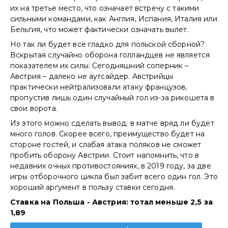
их на третье место, что означает встречу с такими
сильными командами, как Англия, Испания, Италия или
Бельгия, что может фактически означать вылет.
Но так ли будет всё гладко для польской сборной?
Вскрытая случайно оборона голландцев не является
показателем их силы. Сегодняшний соперник –
Австрия – далеко не аутсайдер. Австрийцы
практически нейтрализовали атаку французов,
пропустив лишь один случайный гол из-за рикошета в
свои ворота.
Из этого можно сделать вывод: в матче вряд ли будет
много голов. Скорее всего, преимущество будет на
стороне гостей, и слабая атака поляков не сможет
пробить оборону Австрии. Стоит напомнить, что в
недавних очных противостояниях, в 2019 году, за две
игры отборочного цикла был забит всего один гол. Это
хороший аргумент в пользу ставки сегодня.
Ставка на Польша - Австрия: тотал меньше 2,5 за
1,89