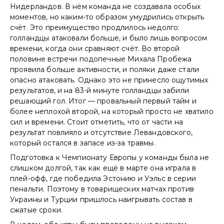
Нидерландов. В нём команда не создавала особых
моментов, но каким-то образом умудрились открыть
счёт. Это преимущество продлилось недолго:
голландцы атаковали больше, и было лишь вопросом
времени, когда они сравняют счёт. Во второй
половине встречи подопечные Михала Пробежа
проявила больше активности, и поляки даже стали
опасно атаковать. Однако это не принесло ощутимых
результатов, и на 83-й минуте голландцы забили
решающий гол. Итог — провальный первый тайм и
более неплохой второй, на который просто не хватило
сил и времени. Стоит отметить, что от части на
результат повлияло и отсутствие Левандовского,
который остался в запасе из-за травмы.
Подготовка к Чемпионату Европы у команды была не
слишком долгой, так как ещё в марте она играла в
плей-офф, где победила Эстонию и Уэльс в серии
пенальти. Поэтому в товарищеских матчах против
Украины и Турции пришлось наигрывать состав в
сжатые сроки.