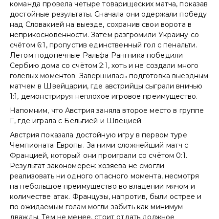
команда провела четыре товарищеских матча, показав
достойные результаты. Сначала они одержали победу
над Словакией на выезде, сохранив свои ворота в
неприкосновенности. Затем разгромили Украину со
счётом 6:1, пропустив единственный гол с пенальти.
Летом подопечные Ральфа Рангника победили
Сербию дома со счётом 2:1, хоть и не создали много
голевых моментов. Завершилась подготовка выездным
матчем в Швейцарии, где австрийцы сыграли вничью
1:1, демонстрируя неплохое игровое преимущество.
Напомним, что Австрия заняла второе место в группе
F, где играла с Бельгией и Швецией.
Австрия показала достойную игру в первом туре
Чемпионата Европы. За ними сложнейший матч с
Францией, который они проиграли со счётом 0:1.
Результат закономерен: хозяева не смогли
реализовать ни одного опасного момента, несмотря
на небольшое преимущество во владении мячом и
количестве атак. Французы, напротив, были острее и
по ожидаемым голам могли забить как минимум
дважды. Тем не менее, стоит отдать должное