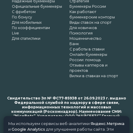
Надежные букмекеры
Стратегия
Официальные букмекеры
Букмекеры России
С фрибетом
Как работают
По бонусу
букмекерские конторы
Для мобильных
Виды ставок на спорт
По коэффициентам
Для новичков
Live
Психология
Для статистики
Мошенничество
Банк
С работы в ставки
Онлайн букмекеры
России: помощь
Отзывы капперов и
проектов
Вилки в ставках на спорт
Свидетельство Эл № ФС77-85938 от 26.09.2023 г. выдано
Федеральной службой по надзору в сфере связи,
информационных технологий и массовых
коммуникаций (Роскомнадзор). Наименование СМИ:
“NiceBets”. Учредитель: ООО “НАЙСБЕТС” Главный
редактор: Харьков Н.Н. Почта редакции: support@nice-
Мы используем сервисы веб-аналитики
Яндекс.Метрика
bets.ru
и
Google Analytics
для улучшения работы сайта. Эти