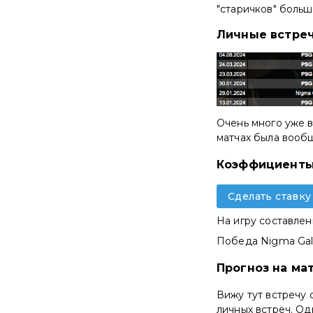
"старичков" больш
Личные встре
Очень много уже в
матчах была вообщ
Коэффициенты
Сделать ставку
На игру составле
Победа Nigma Gala
Прогноз на мат
Вижу тут встречу 
личных встреч. Од