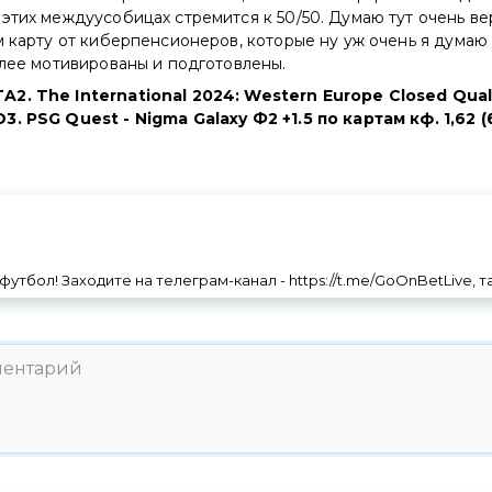
этих междуусобицах стремится к 50/50. Думаю тут очень ве
м карту от киберпенсионеров, которые ну уж очень я думаю 
олее мотивированы и подготовлены.
2. The International 2024: Western Europe Closed Qual
3. PSG Quest - Nigma Galaxy Ф2 +1.5 по картам кф. 1,62 
футбол! Заходите на телеграм-канал - https://t.me/GoOnBetLive, та