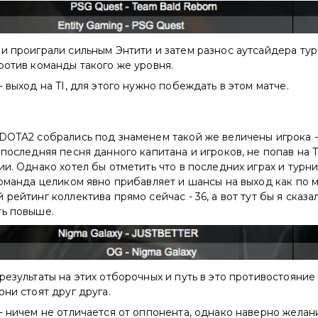
и проиграли сильным Энтити и затем разнос аутсайдера ту
ротив команды такого же уровня.
- выход на TI, для этого нужно побеждать в этом матче.
DOTA2 собрались под знаменем такой же величены игрока -
 последняя песня данного капитана и игроков, не попав на 
ии. Однако хотел бы отметить что в последних играх и турн
команда целиком явно прибавляет и шансы на выход как по м
рейтинг коллектива прямо сейчас - 36, а вот тут бы я сказа
ть повыше.
результаты на этих отборочных и путь в это противостояние
они стоят друг друга.
- ничем не отличается от оппонента, однако наверно желани