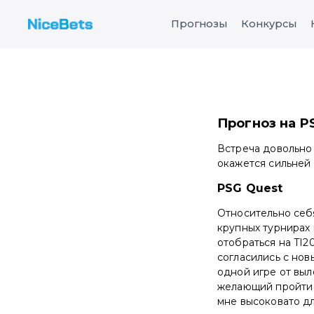
Прогнозы
Конкурсы
Прогноз на PS
Встреча довольно
окажется сильней
PSG Quest
Относительно себ
крупных турнирах 
отобраться на TI
согласились с нов
одной игре от выл
желающий пройти д
мне высоковато дл