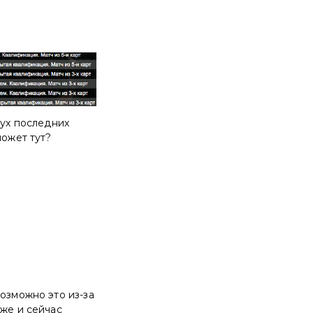
вух последних
может тут?
возможно это из-за
оже и сейчас