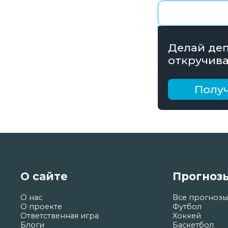
Делай деп
откручива
получай б
рублей
Получ
О сайте
Прогноз
О нас
Все прогнозы
О проекте
Футбол
Ответственная игра
Хоккей
Блоги
Баскетбол