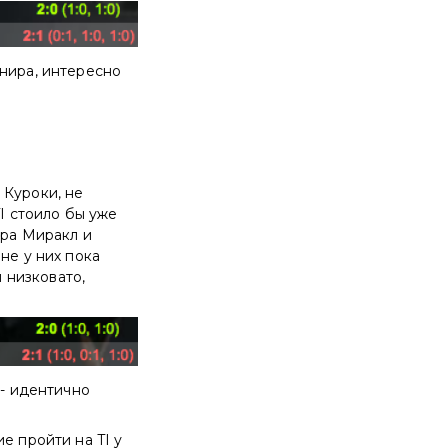
рнира, интересно
 Куроки, не
TI стоило бы уже
ира Миракл и
не у них пока
л низковато,
 - идентично
е пройти на TI у