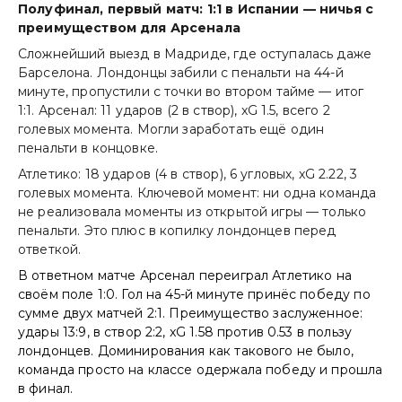
Полуфинал, первый матч: 1:1 в Испании — ничья с
преимуществом для Арсенала
Сложнейший выезд в Мадриде, где оступалась даже
Барселона. Лондонцы забили с пенальти на 44-й
минуте, пропустили с точки во втором тайме — итог
1:1. Арсенал: 11 ударов (2 в створ), xG 1.5, всего 2
голевых момента. Могли заработать ещё один
пенальти в концовке.
Атлетико: 18 ударов (4 в створ), 6 угловых, xG 2.22, 3
голевых момента. Ключевой момент: ни одна команда
не реализовала моменты из открытой игры — только
пенальти. Это плюс в копилку лондонцев перед
ответкой.
В ответном матче Арсенал переиграл Атлетико на
своём поле 1:0. Гол на 45-й минуте принёс победу по
сумме двух матчей 2:1. Преимущество заслуженное:
удары 13:9, в створ 2:2, xG 1.58 против 0.53 в пользу
лондонцев. Доминирования как такового не было,
команда просто на классе одержала победу и прошла
в финал.