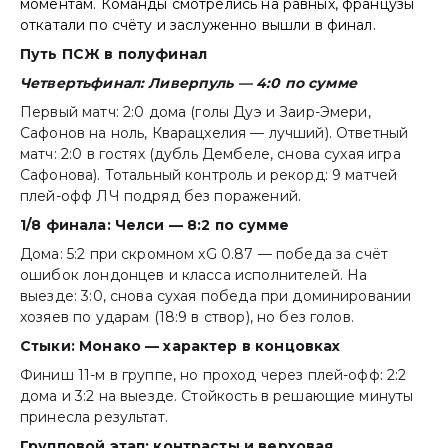
моментам. Команды смотрелись на равных, французы
откатали по счёту и заслуженно вышли в финал.
Путь ПСЖ в полуфинал
Четвертьфинал: Ливерпуль — 4:0 по сумме
Первый матч: 2:0 дома (голы Дуэ и Заир-Эмери,
Сафонов на ноль, Кварацхелия — лучший). Ответный
матч: 2:0 в гостях (дубль Дембеле, снова сухая игра
Сафонова). Тотальный контроль и рекорд: 9 матчей
плей-офф ЛЧ подряд без поражений.
1/8 финала: Челси — 8:2 по сумме
Дома: 5:2 при скромном xG 0.87 — победа за счёт
ошибок лондонцев и класса исполнителей. На
выезде: 3:0, снова сухая победа при доминировании
хозяев по ударам (18:9 в створ), но без голов.
Стыки: Монако — характер в концовках
Финиш 11-м в группе, но проход через плей-офф: 2:2
дома и 3:2 на выезде. Стойкость в решающие минуты
принесла результат.
Групповой этап: контрасты и верховая