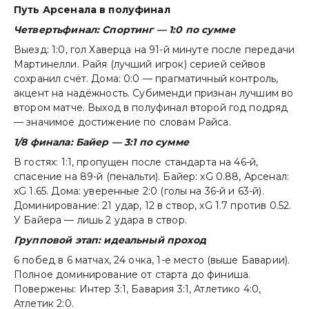
Путь Арсенала в полуфинал
Четвертьфинал: Спортинг — 1:0 по сумме
Выезд: 1:0, гол Хаверца на 91-й минуте после передачи
Мартинелли. Райя (лучший игрок) серией сейвов
сохранил счёт. Дома: 0:0 — прагматичный контроль,
акцент на надёжность. Субименди признан лучшим во
втором матче. Выход в полуфинал второй год подряд
— значимое достижение по словам Райса.
1/8 финала: Байер — 3:1 по сумме
В гостях: 1:1, пропущен после стандарта на 46-й,
спасение на 89-й (пенальти). Байер: xG 0.88, Арсенал:
xG 1.65. Дома: уверенные 2:0 (голы на 36-й и 63-й).
Доминирование: 21 удар, 12 в створ, xG 1.7 против 0.52.
У Байера — лишь 2 удара в створ.
Групповой этап: идеальный проход
6 побед в 6 матчах, 24 очка, 1-е место (выше Баварии).
Полное доминирование от старта до финиша.
Повержены: Интер 3:1, Бавария 3:1, Атлетико 4:0,
Атлетик 2:0.