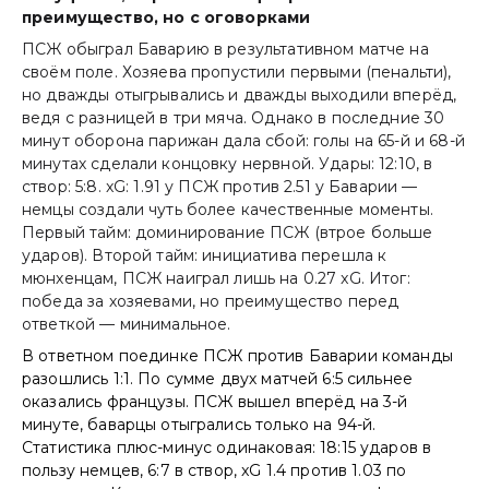
преимущество, но с оговорками
ПСЖ обыграл Баварию в результативном матче на
своём поле. Хозяева пропустили первыми (пенальти),
но дважды отыгрывались и дважды выходили вперёд,
ведя с разницей в три мяча. Однако в последние 30
минут оборона парижан дала сбой: голы на 65-й и 68-й
минутах сделали концовку нервной. Удары: 12:10, в
створ: 5:8. xG: 1.91 у ПСЖ против 2.51 у Баварии —
немцы создали чуть более качественные моменты.
Первый тайм: доминирование ПСЖ (втрое больше
ударов). Второй тайм: инициатива перешла к
мюнхенцам, ПСЖ наиграл лишь на 0.27 xG. Итог:
победа за хозяевами, но преимущество перед
ответкой — минимальное.
В ответном поединке ПСЖ против Баварии команды
разошлись 1:1. По сумме двух матчей 6:5 сильнее
оказались французы. ПСЖ вышел вперёд на 3-й
минуте, баварцы отыгрались только на 94-й.
Статистика плюс-минус одинаковая: 18:15 ударов в
пользу немцев, 6:7 в створ, xG 1.4 против 1.03 по