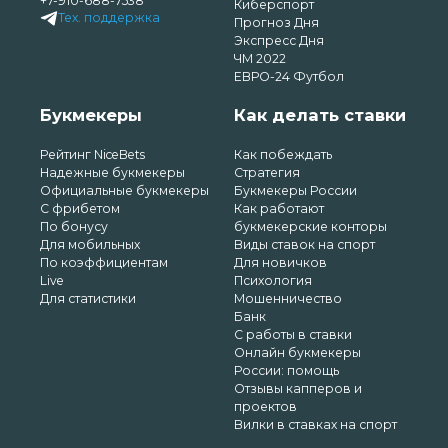
+7-910-688-7538
Киберспорт
Тех. поддержка
Прогноз Дня
Экспресс Дня
ЧМ 2022
ЕВРО-24 Футбол
Букмекеры
Как делать ставки
Рейтинг NiceBets
Как побеждать
Надежные букмекеры
Стратегия
Официальные букмекеры
Букмекеры России
С фрибетом
Как работают
По бонусу
букмекерские конторы
Для мобильных
Виды ставок на спорт
По коэффициентам
Для новичков
Live
Психология
Для статистики
Мошенничество
Банк
С работы в ставки
Онлайн букмекеры
России: помощь
Отзывы капперов и
проектов
Вилки в ставках на спорт