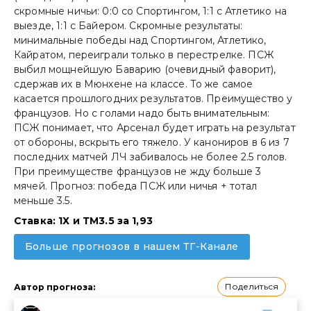
скромные ничьи: 0:0 со Спортингом, 1:1 с Атлетико на
выезде, 1:1 с Байером. Скромные результаты:
минимальные победы над Спортингом, Атлетико,
Кайратом, переиграли только в перестрелке. ПСЖ
выбил мощнейшую Баварию (очевидный фаворит),
сдержав их в Мюнхене на классе. То же самое
касается прошлогодних результатов. Преимущество у
французов. Но с голами надо быть внимательным:
ПСЖ понимает, что Арсенал будет играть на результат
от обороны, вскрыть его тяжело. У канониров в 6 из 7
последних матчей ЛЧ забивалось не более 2.5 голов.
При преимуществе французов не жду больше 3
мячей. Прогноз: победа ПСЖ или ничья + тотал
меньше 3.5.
Ставка: 1Х и ТМ3.5 за 1,93
Больше прогнозов в нашем ТГ-Канале
Поделиться
Автор прогноза
: