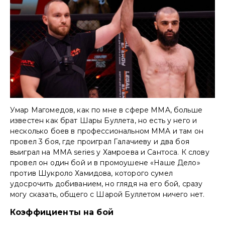
Умар Магомедов, как по мне в сфере MMA, больше
известен как брат Шары Буллета, но есть у него и
несколько боев в профессиональном MMA и там он
провел 3 боя, где проиграл Галачиеву и два боя
выиграл на MMA series у Хамроева и Сантоса. К слову
провел он один бой и в промоушене «Наше Дело»
против Шукроло Хамидова, которого сумел
удосрочить добиванием, но глядя на его бой, сразу
могу сказать, общего с Шарой Буллетом ничего нет.
Коэффициенты на бой