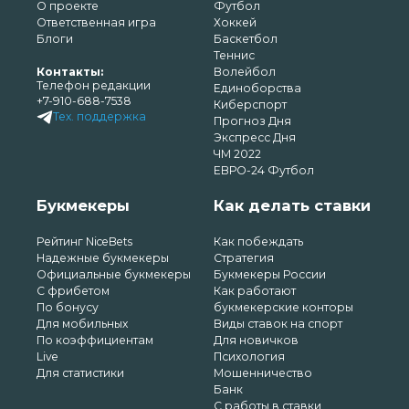
О проекте
Футбол
Ответственная игра
Хоккей
Блоги
Баскетбол
Теннис
Контакты:
Волейбол
Телефон редакции
Единоборства
+7-910-688-7538
Киберспорт
Тех. поддержка
Прогноз Дня
Экспресс Дня
ЧМ 2022
ЕВРО-24 Футбол
Букмекеры
Как делать ставки
Рейтинг NiceBets
Как побеждать
Надежные букмекеры
Стратегия
Официальные букмекеры
Букмекеры России
С фрибетом
Как работают
По бонусу
букмекерские конторы
Для мобильных
Виды ставок на спорт
По коэффициентам
Для новичков
Live
Психология
Для статистики
Мошенничество
Банк
С работы в ставки