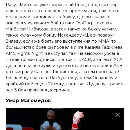
Расул Мирзаев уже возрастной боец, но до сих пор
еще в строю, но в последнее время мы видели, его в
основном в поединках по боксу, где он сначала
выиграл у кулачного бойца лиги TopDog Николая
«Чибиса» Чибисова, а затем также по боксу уступил
также кулачному бойцу Искандеру «Шеф-повару»
Зияеву, если же брать его выступления по MMA, то
большинство боев он провел в лиге Камила Гаджиева
AMC Fights Night и выступал там, на высоком уровне,
но как только подписал контракт с ACB, а затем с ACA,
дела пошли все хуже и хуже и если первый бой в ACB
он выиграл у Сантоса Глеристона, а затем проиграл 3
боя к ряду сначала Шахбулатову, затем Оспанову и
крайний бой еще в 22 году, проиграл Дудаеву, причем
все 3 боя проиграл досрочно.
Умар Магомедов